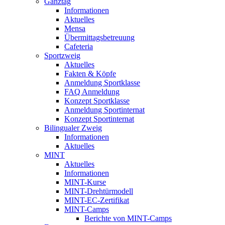
Ganztag
Informationen
Aktuelles
Mensa
Übermittagsbetreuung
Cafeteria
Sportzweig
Aktuelles
Fakten & Köpfe
Anmeldung Sportklasse
FAQ Anmeldung
Konzept Sportklasse
Anmeldung Sportinternat
Konzept Sportinternat
Bilingualer Zweig
Informationen
Aktuelles
MINT
Aktuelles
Informationen
MINT-Kurse
MINT-Drehtürmodell
MINT-EC-Zertifikat
MINT-Camps
Berichte von MINT-Camps