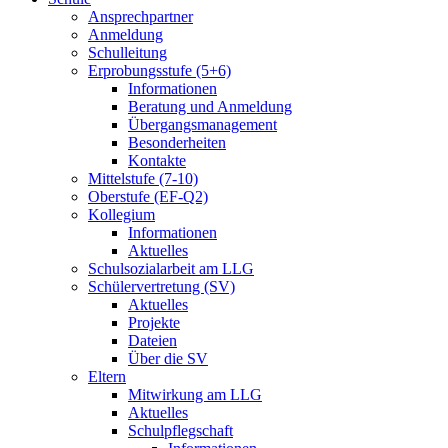
Ansprechpartner
Anmeldung
Schulleitung
Erprobungsstufe (5+6)
Informationen
Beratung und Anmeldung
Übergangsmanagement
Besonderheiten
Kontakte
Mittelstufe (7-10)
Oberstufe (EF-Q2)
Kollegium
Informationen
Aktuelles
Schulsozialarbeit am LLG
Schülervertretung (SV)
Aktuelles
Projekte
Dateien
Über die SV
Eltern
Mitwirkung am LLG
Aktuelles
Schulpflegschaft