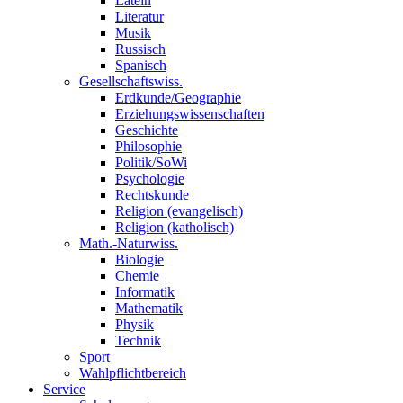
Latein
Literatur
Musik
Russisch
Spanisch
Gesellschaftswiss.
Erdkunde/Geographie
Erziehungswissenschaften
Geschichte
Philosophie
Politik/SoWi
Psychologie
Rechtskunde
Religion (evangelisch)
Religion (katholisch)
Math.-Naturwiss.
Biologie
Chemie
Informatik
Mathematik
Physik
Technik
Sport
Wahlpflichtbereich
Service