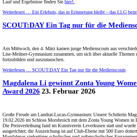
Lauf und Ergebnisse finden Sie
hier!.
Weiterlesen …
Ein Erlebnis, das in Erinnerung bleibt – das LLG beim
SCOUT:DAY Ein Tag nur für die Mediensc
Am Mittwoch, den 4. März kamen junge Medienscouts aus verschie
Lise-Meitner-Gymnasium zusammen, um sich über aktuelle Themen 
fortzubilden und auszutauschen.
Weiterlesen …
SCOUT:DAY Ein Tag nur für die Medienscouts
Magdalena Li gewinnt Zonta Young Women
Award 2026
23. Februar 2026
Große Freude am Landrat-Lucas-Gymnasium: Unsere Schülerin Mag
19.02.2026 im Schloss Morsbroich mit dem Zonta Young Women in L
Die Preisverleihung fand im Kunstverein Leverkusen statt und wur
ausgerichtet; die Auszeichung ist auf Club-Ebene mit 500 Euro dotier
Magdalenas vielseitiges schulisches und außerschulisches Engagement