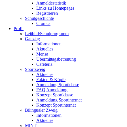
Anmeldestatistik
Links zu Homepages
Registrieren
Schulgeschichte
Cronica
Profil
Leitbild/Schulprogramm
Ganztag
Informationen
Aktuelles
Mensa
Übermittagsbetreuung
Cafeteria
Sportzweig
Aktuelles
Fakten & Köpfe
Anmeldung Sportklasse
FAQ Anmeldung
Konzept Sportklasse
Anmeldung Sportinternat
Konzept Sportinternat
Bilingualer Zweig
Informationen
Aktuelles
MINT