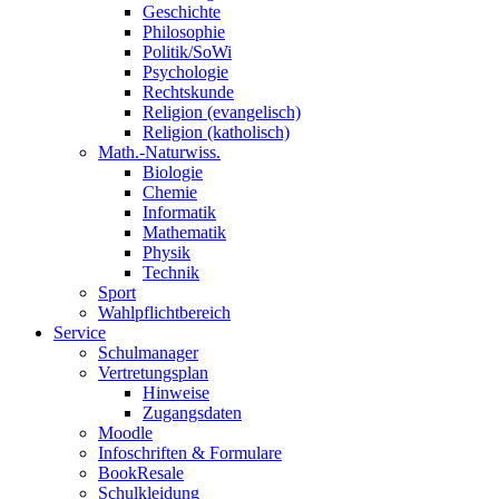
Geschichte
Philosophie
Politik/SoWi
Psychologie
Rechtskunde
Religion (evangelisch)
Religion (katholisch)
Math.-Naturwiss.
Biologie
Chemie
Informatik
Mathematik
Physik
Technik
Sport
Wahlpflichtbereich
Service
Schulmanager
Vertretungsplan
Hinweise
Zugangsdaten
Moodle
Infoschriften & Formulare
BookResale
Schulkleidung