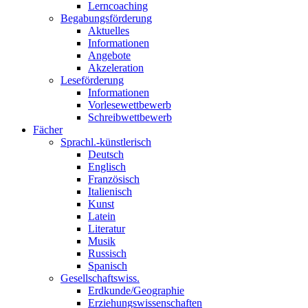
Lerncoaching
Begabungsförderung
Aktuelles
Informationen
Angebote
Akzeleration
Leseförderung
Informationen
Vorlesewettbewerb
Schreibwettbewerb
Fächer
Sprachl.-künstlerisch
Deutsch
Englisch
Französisch
Italienisch
Kunst
Latein
Literatur
Musik
Russisch
Spanisch
Gesellschaftswiss.
Erdkunde/Geographie
Erziehungswissenschaften