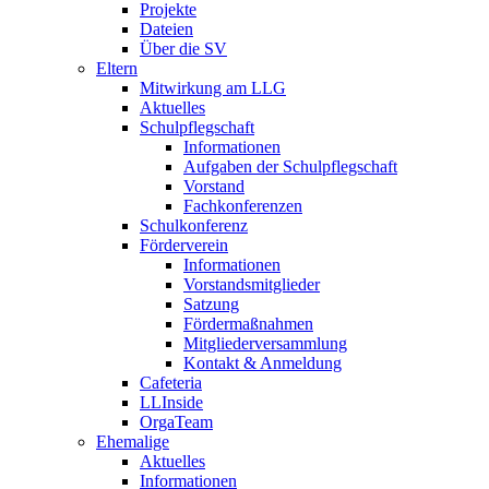
Projekte
Dateien
Über die SV
Eltern
Mitwirkung am LLG
Aktuelles
Schulpflegschaft
Informationen
Aufgaben der Schulpflegschaft
Vorstand
Fachkonferenzen
Schulkonferenz
Förderverein
Informationen
Vorstandsmitglieder
Satzung
Fördermaßnahmen
Mitgliederversammlung
Kontakt & Anmeldung
Cafeteria
LLInside
OrgaTeam
Ehemalige
Aktuelles
Informationen