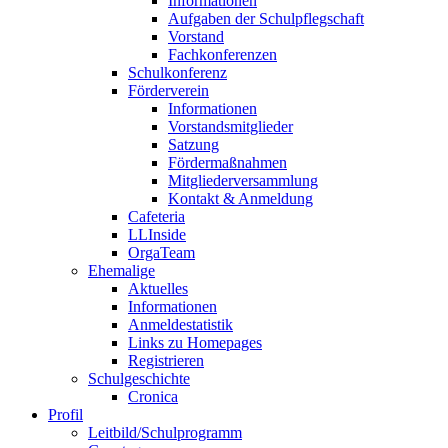
Informationen
Aufgaben der Schulpflegschaft
Vorstand
Fachkonferenzen
Schulkonferenz
Förderverein
Informationen
Vorstandsmitglieder
Satzung
Fördermaßnahmen
Mitgliederversammlung
Kontakt & Anmeldung
Cafeteria
LLInside
OrgaTeam
Ehemalige
Aktuelles
Informationen
Anmeldestatistik
Links zu Homepages
Registrieren
Schulgeschichte
Cronica
Profil
Leitbild/Schulprogramm