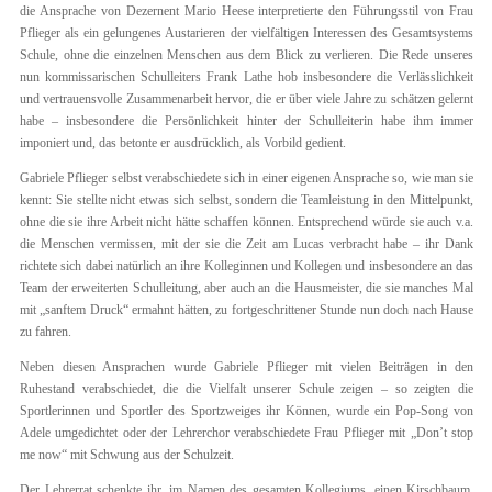
die Ansprache von Dezernent Mario Heese interpretierte den Führungsstil von Frau
Pflieger als ein gelungenes Austarieren der vielfältigen Interessen des Gesamtsystems
Schule, ohne die einzelnen Menschen aus dem Blick zu verlieren. Die Rede unseres
nun kommissarischen Schulleiters Frank Lathe hob insbesondere die Verlässlichkeit
und vertrauensvolle Zusammenarbeit hervor, die er über viele Jahre zu schätzen gelernt
habe – insbesondere die Persönlichkeit hinter der Schulleiterin habe ihm immer
imponiert und, das betonte er ausdrücklich, als Vorbild gedient.
Gabriele Pflieger selbst verabschiedete sich in einer eigenen Ansprache so, wie man sie
kennt: Sie stellte nicht etwas sich selbst, sondern die Teamleistung in den Mittelpunkt,
ohne die sie ihre Arbeit nicht hätte schaffen können. Entsprechend würde sie auch v.a.
die Menschen vermissen, mit der sie die Zeit am Lucas verbracht habe – ihr Dank
richtete sich dabei natürlich an ihre Kolleginnen und Kollegen und insbesondere an das
Team der erweiterten Schulleitung, aber auch an die Hausmeister, die sie manches Mal
mit „sanftem Druck“ ermahnt hätten, zu fortgeschrittener Stunde nun doch nach Hause
zu fahren.
Neben diesen Ansprachen wurde Gabriele Pflieger mit vielen Beiträgen in den
Ruhestand verabschiedet, die die Vielfalt unserer Schule zeigen – so zeigten die
Sportlerinnen und Sportler des Sportzweiges ihr Können, wurde ein Pop-Song von
Adele umgedichtet oder der Lehrerchor verabschiedete Frau Pflieger mit „Don’t stop
me now“ mit Schwung aus der Schulzeit.
Der Lehrerrat schenkte ihr, im Namen des gesamten Kollegiums, einen Kirschbaum,