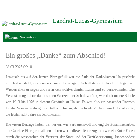
Landrat-Lucas-Gymnasium
Navigation
Ein großes „Danke“ zum Abschied!
08.03.2025 09:10
Praktisch bis auf den letzten Platz gefüllt war die Aula der Katholischen Hauptschule
im Hedrichsfeld, um unserer, nun ehemaligen, Schulleiterin Gabriele Pflieger auf
Wiedersehen zu sagen und sie in den wohlverdienten Ruhestand zu verabschieden. Die
Veranstaltung kehrte damit zu den Wurzeln der Schule zurück, war doch unsere Schule
von 1913 bis 1976 in diesem Gebäude zu Hause. Es war also ein passender Rahmen
für die Verabschiedung einer tollen Lehrerin, die mehr als 20 Jahre am LLG arbeitete,
die letzten acht Jahre als Schulleiterin.
Die vielen Beiträge hoben v.a. hervor, wie vertrauensvoll und eng die Zusammenarbeit
mit Gabriele Pflieger in all den Jahren war – dieser Tenor zog sich wie ein Roter Faden
durch die Ansprachen der Vertreter der Stadt und der Bezirksregierung. Insbesondere