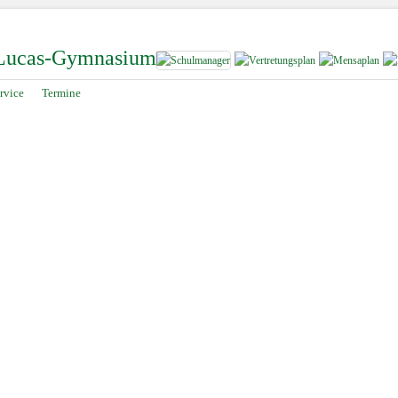
-Lucas-Gymnasium
rvice
Termine