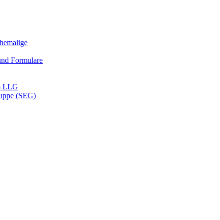
Ehemalige
und Formulare
m LLG
ruppe (SEG)