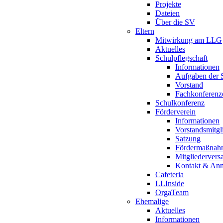
Projekte
Dateien
Über die SV
Eltern
Mitwirkung am LLG
Aktuelles
Schulpflegschaft
Informationen
Aufgaben der S
Vorstand
Fachkonferenz
Schulkonferenz
Förderverein
Informationen
Vorstandsmitgl
Satzung
Fördermaßnah
Mitgliederver
Kontakt & An
Cafeteria
LLInside
OrgaTeam
Ehemalige
Aktuelles
Informationen