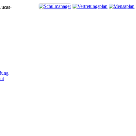
Lucas-
dung
nt