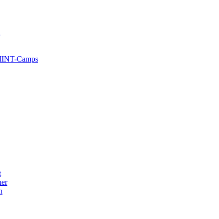
l
 MINT-Camps
t
her
n