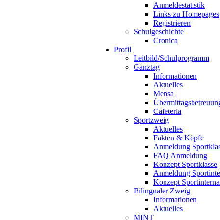
Anmeldestatistik
Links zu Homepages
Registrieren
Schulgeschichte
Cronica
Profil
Leitbild/Schulprogramm
Ganztag
Informationen
Aktuelles
Mensa
Übermittagsbetreuun
Cafeteria
Sportzweig
Aktuelles
Fakten & Köpfe
Anmeldung Sportkla
FAQ Anmeldung
Konzept Sportklasse
Anmeldung Sportinte
Konzept Sportinterna
Bilingualer Zweig
Informationen
Aktuelles
MINT