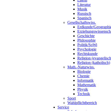
Latein
Literatur
Musik
Russisch
Spanisch
Gesellschaftswiss.
Erdkunde/Geographi
Erziehungswissensch
Geschichte
Philosophie
Politik/SoWi
Psychologie
Rechtskunde
Religion (evangelisch
Religion (katholisch)
Math.-Naturwiss.
Biologie
Chemie
Informatik
Mathematik
Physik
Technik
Sport
Wahlpflichtbereich
Service