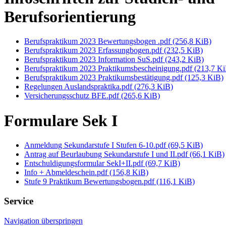
Berufsorientierung
Berufspraktikum 2023 Bewertungsbogen .pdf
(256,8 KiB)
Berufspraktikum 2023 Erfassungbogen.pdf
(232,5 KiB)
Berufspraktikum 2023 Information SuS.pdf
(243,2 KiB)
Berufspraktikum 2023 Praktikumsbescheinigung.pdf
(213,7 Ki
Berufspraktikum 2023 Praktikumsbestätigung.pdf
(125,3 KiB)
Regelungen Auslandspraktika.pdf
(276,3 KiB)
Versicherungsschutz BFE.pdf
(265,6 KiB)
Formulare Sek I
Anmeldung Sekundarstufe I Stufen 6-10.pdf
(69,5 KiB)
Antrag auf Beurlaubung Sekundarstufe I und II.pdf
(66,1 KiB)
Entschuldigungsformular SekI+II.pdf
(69,7 KiB)
Info + Abmeldeschein.pdf
(156,8 KiB)
Stufe 9 Praktikum Bewertungsbogen.pdf
(116,1 KiB)
Service
Navigation überspringen