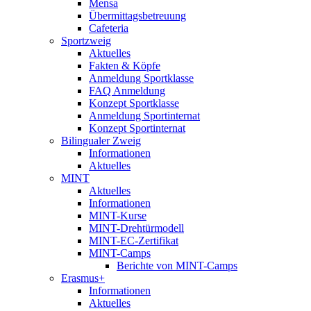
Mensa
Übermittagsbetreuung
Cafeteria
Sportzweig
Aktuelles
Fakten & Köpfe
Anmeldung Sportklasse
FAQ Anmeldung
Konzept Sportklasse
Anmeldung Sportinternat
Konzept Sportinternat
Bilingualer Zweig
Informationen
Aktuelles
MINT
Aktuelles
Informationen
MINT-Kurse
MINT-Drehtürmodell
MINT-EC-Zertifikat
MINT-Camps
Berichte von MINT-Camps
Erasmus+
Informationen
Aktuelles