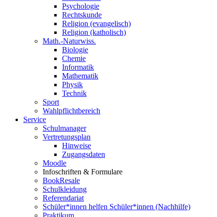
Psychologie
Rechtskunde
Religion (evangelisch)
Religion (katholisch)
Math.-Naturwiss.
Biologie
Chemie
Informatik
Mathematik
Physik
Technik
Sport
Wahlpflichtbereich
Service
Schulmanager
Vertretungsplan
Hinweise
Zugangsdaten
Moodle
Infoschriften & Formulare
BookResale
Schulkleidung
Referendariat
Schüler*innen helfen Schüler*innen (Nachhilfe)
Praktikum