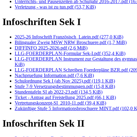
Unterrichts- und Pausenzeiten ab Schuljahr 2016-2017.pdf
(16
Verletzung - was ist zu tun.pdf
(53,7 KiB)
Infoschriften Sek I
2025-26 Infoschrift Französisch_Latein.pdf
(277,0 KiB)
Bilingualer Zweig MSW NRW Broschuere.pdf
(1,7 MiB)
DIFFINFO 2025-2026.pdf
(2,6 MiB)
LLG-FOERDERPLAN-Formular Sek-I.pdf
(352,4 KiB)
LLG-FOERDERPLAN Instrument zur Gestaltung des gymnasi
KiB)
LLG-FOERDERPLAN Schreiben Foerderpläne BZR.pdf
(20
Nachpruefung Information.pdf
(7,6 KiB)
Schulordnung Sek I (ab Nov 2025).pdf
(119,1 KiB)
Stufe 7-9 Versetzungsbestimmungen.pdf
(15,8 KiB)
Stundentafeln SI ab 2022-23.pdf
(134,5 KiB)
Ticket - Antrag auf Freistellung 2025.pdf
(66,1 KiB)
Vertretungskonzept-SI_2010-11.pdf
(39,4 KiB)
Zukünftige Stufe 5 Informationsbroschuere MINT.pdf
(102,0 
Infoschriften Sek II