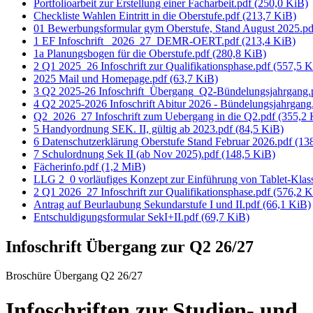
Portfolioarbeit zur Erstellung einer Facharbeit.pdf
(250,0 KiB)
Checkliste Wahlen Eintritt in die Oberstufe.pdf
(213,7 KiB)
01 Bewerbungsformular gym Oberstufe, Stand August 2025.p
1 EF Infoschrift_ 2026_27_DEMR-OERT.pdf
(213,4 KiB)
1a Planungsbogen für die Oberstufe.pdf
(280,8 KiB)
2 Q1 2025_26 Infoschrift zur Qualifikationsphase.pdf
(557,5 K
2025 Mail und Homepage.pdf
(63,7 KiB)
3 Q2 2025-26 Infoschrift_Übergang_Q2-Bündelungsjahrgang
4 Q2 2025-2026 Infoschrift Abitur 2026 - Bündelungsjahrgang
Q2_2026_27 Infoschrift zum Uebergang in die Q2.pdf
(355,2 
5 Handyordnung SEK. II, gültig ab 2023.pdf
(84,5 KiB)
6 Datenschutzerklärung Oberstufe Stand Februar 2026.pdf
(13
7 Schulordnung Sek II (ab Nov 2025).pdf
(148,5 KiB)
Fächerinfo.pdf
(1,2 MiB)
LLG 2_0 vorläufiges Konzept zur Einführung von Tablet-Klas
2 Q1 2026_27 Infoschrift zur Qualifikationsphase.pdf
(576,2 K
Antrag auf Beurlaubung Sekundarstufe I und II.pdf
(66,1 KiB)
Entschuldigungsformular SekI+II.pdf
(69,7 KiB)
Infoschrift Übergang zur Q2 26/27
Broschüre Übergang Q2 26/27
Infoschriften zur Studien- und