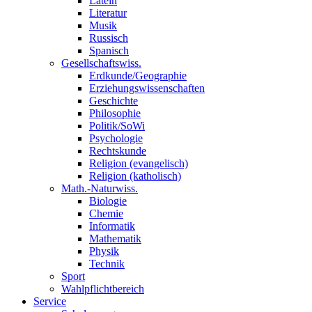
Latein
Literatur
Musik
Russisch
Spanisch
Gesellschaftswiss.
Erdkunde/Geographie
Erziehungswissenschaften
Geschichte
Philosophie
Politik/SoWi
Psychologie
Rechtskunde
Religion (evangelisch)
Religion (katholisch)
Math.-Naturwiss.
Biologie
Chemie
Informatik
Mathematik
Physik
Technik
Sport
Wahlpflichtbereich
Service