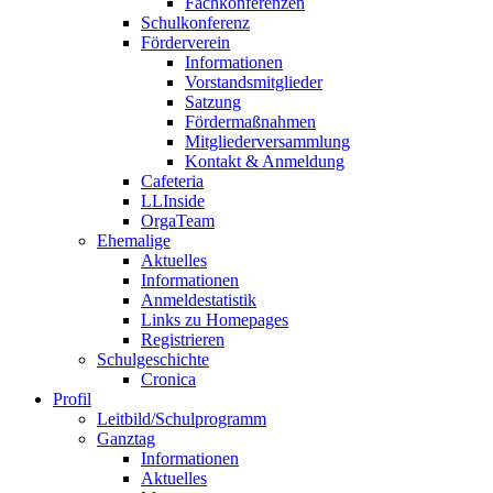
Fachkonferenzen
Schulkonferenz
Förderverein
Informationen
Vorstandsmitglieder
Satzung
Fördermaßnahmen
Mitgliederversammlung
Kontakt & Anmeldung
Cafeteria
LLInside
OrgaTeam
Ehemalige
Aktuelles
Informationen
Anmeldestatistik
Links zu Homepages
Registrieren
Schulgeschichte
Cronica
Profil
Leitbild/Schulprogramm
Ganztag
Informationen
Aktuelles