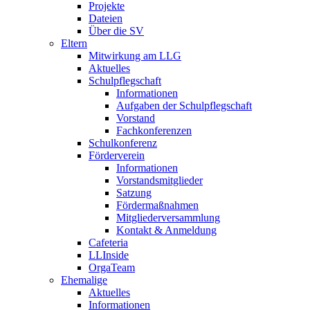
Projekte
Dateien
Über die SV
Eltern
Mitwirkung am LLG
Aktuelles
Schulpflegschaft
Informationen
Aufgaben der Schulpflegschaft
Vorstand
Fachkonferenzen
Schulkonferenz
Förderverein
Informationen
Vorstandsmitglieder
Satzung
Fördermaßnahmen
Mitgliederversammlung
Kontakt & Anmeldung
Cafeteria
LLInside
OrgaTeam
Ehemalige
Aktuelles
Informationen