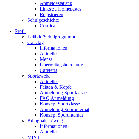
Anmeldestatistik
Links zu Homepages
Registrieren
Schulgeschichte
Cronica
Profil
Leitbild/Schulprogramm
Ganztag
Informationen
Aktuelles
Mensa
Übermittagsbetreuung
Cafeteria
Sportzweig
Aktuelles
Fakten & Köpfe
Anmeldung Sportklasse
FAQ Anmeldung
Konzept Sportklasse
Anmeldung Sportinternat
Konzept Sportinternat
Bilingualer Zweig
Informationen
Aktuelles
MINT