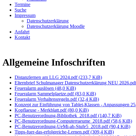
Termine
Suche
Impressum
Datenschutzerklärung
Datenschutzerklärung Moodle
Anfahrt
Kontakt
Allgemeine Infoschriften
Distanzlernen am LLG 2024.pdf
(233,7 KiB)
Elternbrief Schulmanager Datenschutzerklärung NEU 2026.pd
Feueralarm auslösen
(48,0 KiB)
Feueralarm Sammelplaetze.pdf
(83,0 KiB)
Feueralarm Verhaltensregeln.pdf
(32,4 KiB)
Konzept zur Einführung von Tablet-Klassen - Anpassungen 25
Kopflaeuse - Merkblatt.pdf
(80,0 KiB)
PC-Benutzerordnung-Bibliothek_2018.pdf
(140,7 KiB)
PC-Benutzerordnung-Computerraeume_2018.pdf
(58,6 KiB)
PC-Benutzerordnung-UeMi-ab-Stufe5_2018.pdf
(90,4 KiB)
Tipps-fuer-das-erfolgreiche-Lernen.pdf
(309,4 KiB)