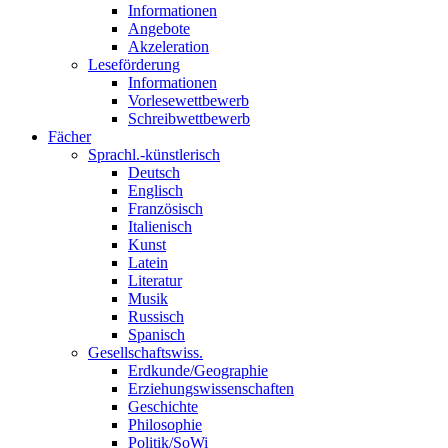
Informationen
Angebote
Akzeleration
Leseförderung
Informationen
Vorlesewettbewerb
Schreibwettbewerb
Fächer
Sprachl.-künstlerisch
Deutsch
Englisch
Französisch
Italienisch
Kunst
Latein
Literatur
Musik
Russisch
Spanisch
Gesellschaftswiss.
Erdkunde/Geographie
Erziehungswissenschaften
Geschichte
Philosophie
Politik/SoWi