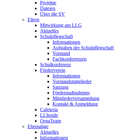
Projekte
Dateien
Über die SV
Eltern
Mitwirkung am LLG
Aktuelles
Schulpflegschaft
Informationen
Aufgaben der Schulpflegschaft
Vorstand
Fachkonferenzen
Schulkonferenz
Förderverein
Informationen
Vorstandsmitglieder
Satzung
Fördermaßnahmen
Mitgliederversammlung
Kontakt & Anmeldung
Cafeteria
LLInside
OrgaTeam
Ehemalige
Aktuelles
Informationen