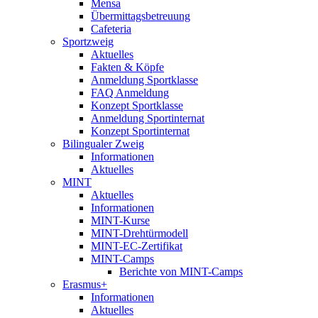
Mensa
Übermittagsbetreuung
Cafeteria
Sportzweig
Aktuelles
Fakten & Köpfe
Anmeldung Sportklasse
FAQ Anmeldung
Konzept Sportklasse
Anmeldung Sportinternat
Konzept Sportinternat
Bilingualer Zweig
Informationen
Aktuelles
MINT
Aktuelles
Informationen
MINT-Kurse
MINT-Drehtürmodell
MINT-EC-Zertifikat
MINT-Camps
Berichte von MINT-Camps
Erasmus+
Informationen
Aktuelles