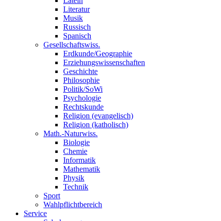
Latein
Literatur
Musik
Russisch
Spanisch
Gesellschaftswiss.
Erdkunde/Geographie
Erziehungswissenschaften
Geschichte
Philosophie
Politik/SoWi
Psychologie
Rechtskunde
Religion (evangelisch)
Religion (katholisch)
Math.-Naturwiss.
Biologie
Chemie
Informatik
Mathematik
Physik
Technik
Sport
Wahlpflichtbereich
Service