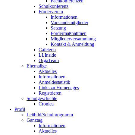
Fachkonferenzen
Schulkonferenz
Förderverein
Informationen
Vorstandsmitglieder
Satzung
Fördermaßnahmen
Mitgliederversammlung
Kontakt & Anmeldung
Cafeteria
LLInside
OrgaTeam
Ehemalige
Aktuelles
Informationen
Anmeldestatistik
Links zu Homepages
Registrieren
Schulgeschichte
Cronica
Profil
Leitbild/Schulprogramm
Ganztag
Informationen
Aktuelles