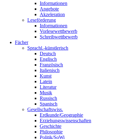
Informationen
Angebote
Akzeleration
Leseförderung
Informationen
Vorlesewettbewerb
Schreibwettbewerb
Fächer
Sprachl.-künstlerisch
Deutsch
Englisch
Französisch
Italienisch
Kunst
Latein
Literatur
Musik
Russisch
Spanisch
Gesellschaftswiss.
Erdkunde/Geographie
Erziehungswissenschaften
Geschichte
Philosophie
Politik/SoWi