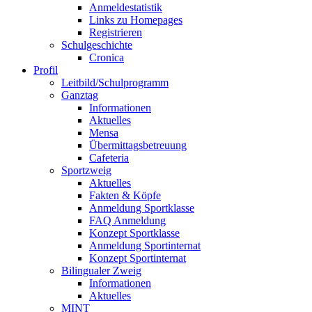
Anmeldestatistik
Links zu Homepages
Registrieren
Schulgeschichte
Cronica
Profil
Leitbild/Schulprogramm
Ganztag
Informationen
Aktuelles
Mensa
Übermittagsbetreuung
Cafeteria
Sportzweig
Aktuelles
Fakten & Köpfe
Anmeldung Sportklasse
FAQ Anmeldung
Konzept Sportklasse
Anmeldung Sportinternat
Konzept Sportinternat
Bilingualer Zweig
Informationen
Aktuelles
MINT