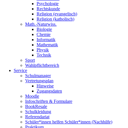
Psychologie
Rechtskunde
Religion (evangelisch)
Religion (katholisch)
Math.-Naturwiss.
Biologie
Chemie
Informatik
Mathematik
Physik
Technik
Sport
Wahlpflichtbereich
Service
Schulmanager
Vertretungsplan
Hinweise
Zugangsdaten
Moodle
Infoschriften & Formulare
BookResale
Schulkleidung
Referendariat
Schüler*innen helfen Schüler*innen (Nachhilfe)
Praktikum