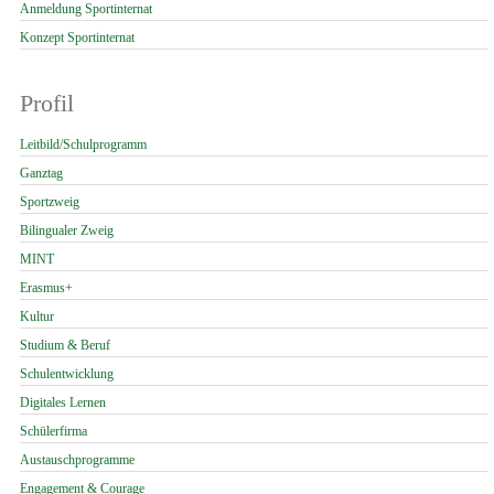
Anmeldung Sportinternat
Konzept Sportinternat
Profil
Navigation
Leitbild/Schulprogramm
überspringen
Ganztag
Sportzweig
Bilingualer Zweig
MINT
Erasmus+
Kultur
Studium & Beruf
Schulentwicklung
Digitales Lernen
Schülerfirma
Austauschprogramme
Engagement & Courage