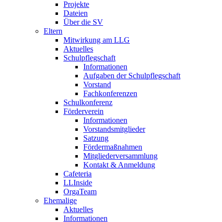
Projekte
Dateien
Über die SV
Eltern
Mitwirkung am LLG
Aktuelles
Schulpflegschaft
Informationen
Aufgaben der Schulpflegschaft
Vorstand
Fachkonferenzen
Schulkonferenz
Förderverein
Informationen
Vorstandsmitglieder
Satzung
Fördermaßnahmen
Mitgliederversammlung
Kontakt & Anmeldung
Cafeteria
LLInside
OrgaTeam
Ehemalige
Aktuelles
Informationen