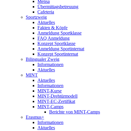
Mensa
Übermittagsbetreuung
Cafeteria
Sportzweig
Aktuelles
Fakten & Köpfe
Anmeldung Sportklasse
FAQ Anmeldung
Konzept Sportklasse
Anmeldung Sportinternat
Konzept Sportinternat
Bilingualer Zweig
Informationen
Aktuelles
MINT
Aktuelles
Informationen
MINT-Kurse
MINT-Drehtürmodell
MINT-EC-Zertifikat
MINT-Camps
Berichte von MINT-Camps
Erasmus+
Informationen
Aktuelles