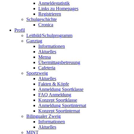
Anmeldestatistik
Links zu Homepages
Registrieren
Schulgeschichte
Cronica
Profil
Leitbild/Schulprogramm
Ganztag
Informationen
Aktuelles
Mensa
Übermittagsbetreuung
Cafeteria
Sportzweig
Aktuelles
Fakten & Köpfe
Anmeldung Sportklasse
FAQ Anmeldung
Konzept Sportklasse
Anmeldung Sportinternat
Konzept Sportinternat
Bilingualer Zweig
Informationen
Aktuelles
MINT