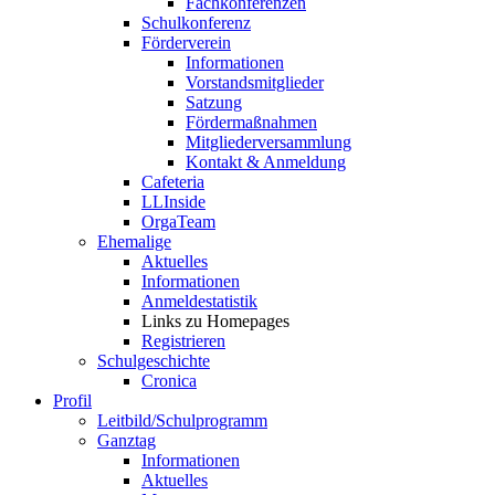
Fachkonferenzen
Schulkonferenz
Förderverein
Informationen
Vorstandsmitglieder
Satzung
Fördermaßnahmen
Mitgliederversammlung
Kontakt & Anmeldung
Cafeteria
LLInside
OrgaTeam
Ehemalige
Aktuelles
Informationen
Anmeldestatistik
Links zu Homepages
Registrieren
Schulgeschichte
Cronica
Profil
Leitbild/Schulprogramm
Ganztag
Informationen
Aktuelles