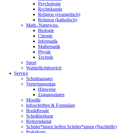
Psychologie
Rechtskunde
Religion (evangelisch)
Religion (katholisch)
Math.-Naturwiss.
Biologie
Chemie
Informatik
Mathematik
Physik
Technik
Sport
Wahlpflichtbereich
Service
Schulmanager
Vertretungsplan
Hinweise
Zugangsdaten
Moodle
Infoschriften & Formulare
BookResale
Schulkleidung
Referendariat
Schüler*innen helfen Schüler*innen (Nachhilfe)
Praktikum