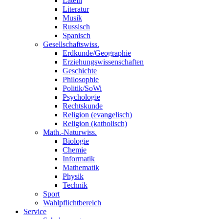
Latein
Literatur
Musik
Russisch
Spanisch
Gesellschaftswiss.
Erdkunde/Geographie
Erziehungswissenschaften
Geschichte
Philosophie
Politik/SoWi
Psychologie
Rechtskunde
Religion (evangelisch)
Religion (katholisch)
Math.-Naturwiss.
Biologie
Chemie
Informatik
Mathematik
Physik
Technik
Sport
Wahlpflichtbereich
Service