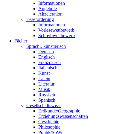
Informationen
Angebote
Akzeleration
Leseförderung
Informationen
Vorlesewettbewerb
Schreibwettbewerb
Fächer
Sprachl.-künstlerisch
Deutsch
Englisch
Französisch
Italienisch
Kunst
Latein
Literatur
Musik
Russisch
Spanisch
Gesellschaftswiss.
Erdkunde/Geographie
Erziehungswissenschaften
Geschichte
Philosophie
Politik/SoWi