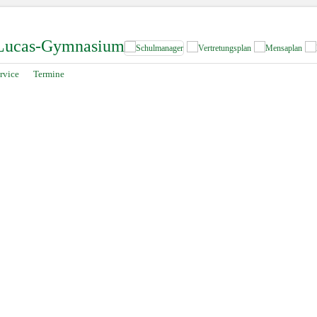
-Lucas-Gymnasium
rvice
Termine