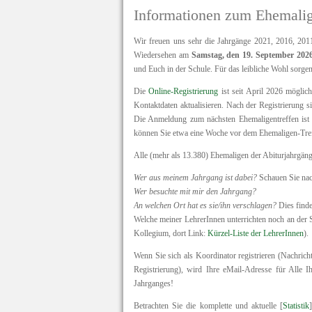
Informationen zum Ehemali
Wir freuen uns sehr die Jahrgänge 2021, 2016, 201
Wiedersehen am
Samstag, den 19. September 202
und Euch in der Schule. Für das leibliche Wohl sorge
Die
Online-Registrierung
ist seit April 2026 möglic
Kontaktdaten aktualisieren. Nach der Registrierung s
Die Anmeldung zum nächsten Ehemaligentreffen ist 
können Sie etwa eine Woche vor dem Ehemaligen-Tre
Alle (mehr als 13.380) Ehemaligen der Abiturjahrgän
Wer aus meinem Jahrgang ist dabei?
Schauen Sie nac
Wer besuchte mit mir den Jahrgang?
An welchen Ort hat es sie/ihn verschlagen?
Dies finde
Welche meiner LehrerInnen unterrichten noch an der S
Kollegium, dort Link:
Kürzel-Liste der LehrerInnen
).
Wenn Sie sich als Koordinator registrieren (Nachric
Registrierung), wird Ihre eMail-Adresse für Alle 
Jahrganges!
Betrachten Sie die komplette und aktuelle [
Statistik