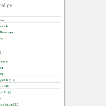
alige
on
s
ngen
tionen
tatistik
u Homepages
ren
le
on
partner
ngen
ng
tung
gsstufe (5+6)
fe (7-10)
e (EF-Q2)
um
ialarbeit am LLG