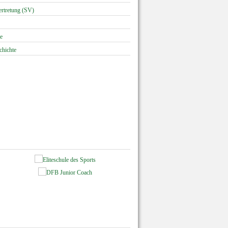
ertretung (SV)
e
chichte