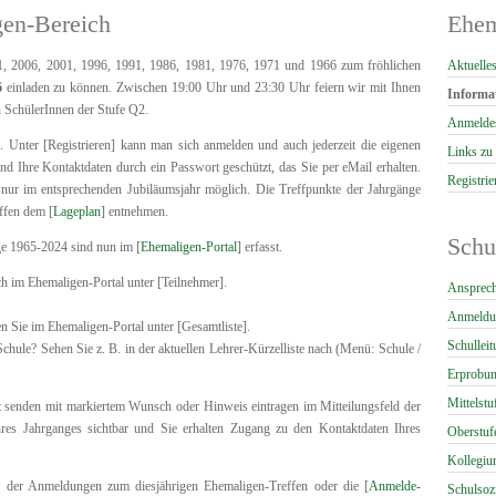
gen-Bereich
Ehem
Navigati
1, 2006, 2001, 1996, 1991, 1986, 1981, 1976, 1971 und 1966 zum fröhlichen
Aktuelle
überspri
6
einladen zu können. Zwischen 19:00 Uhr und 23:30 Uhr feiern wir mit Ihnen
Informa
n SchülerInnen der Stufe Q2.
Anmeldes
h. Unter [Registrieren] kann man sich anmelden und auch jederzeit die eigenen
Links z
ind Ihre Kontaktdaten durch ein Passwort geschützt, das Sie per eMail erhalten.
Registrie
nur im entsprechenden Jubiläumsjahr möglich. Die Treffpunkte der Jahrgänge
ffen dem [
Lageplan
] entnehmen.
Schu
ge 1965-2024 sind nun im [
Ehemaligen-Portal
] erfasst.
h im Ehemaligen-Portal unter [Teilnehmer].
Navigati
Ansprech
überspri
Anmeldu
n Sie im Ehemaligen-Portal unter [Gesamtliste].
Schullei
chule? Sehen Sie z. B. in der aktuellen Lehrer-Kürzelliste nach (Menü: Schule /
Erprobun
Mittelstu
ht senden mit markiertem Wunsch oder Hinweis eintragen im Mitteilungsfeld der
Ihres Jahrganges sichtbar und Sie erhalten Zugang zu den Kontaktdaten Ihres
Oberstuf
Kollegi
] der Anmeldungen zum diesjährigen Ehemaligen-Treffen oder die [
Anmelde-
Schulsoz