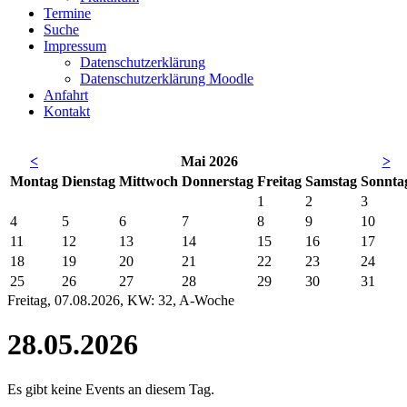
Termine
Suche
Impressum
Datenschutzerklärung
Datenschutzerklärung Moodle
Anfahrt
Kontakt
<
Mai 2026
>
Mo
ntag
Di
enstag
Mi
ttwoch
Do
nnerstag
Fr
eitag
Sa
mstag
So
nnta
1
2
3
4
5
6
7
8
9
10
11
12
13
14
15
16
17
18
19
20
21
22
23
24
25
26
27
28
29
30
31
Freitag, 07.08.2026, KW: 32, A-Woche
28.05.2026
Es gibt keine Events an diesem Tag.