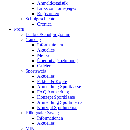
Anmeldestatistik
Links zu Homepages
Registrieren
Schulgeschichte
Cronica
Profil
Leitbild/Schulprogramm
Ganztag
Informationen
Aktuelles
Mensa
Übermittagsbetreuung
Cafeteria
Sportzweig
Aktuelles
Fakten & Köpfe
Anmeldung Sportklasse
FAQ Anmeldung
Konzept Sportklasse
Anmeldung Sportinternat
Konzept Sportinternat
Bilingualer Zweig
Informationen
Aktuelles
MINT