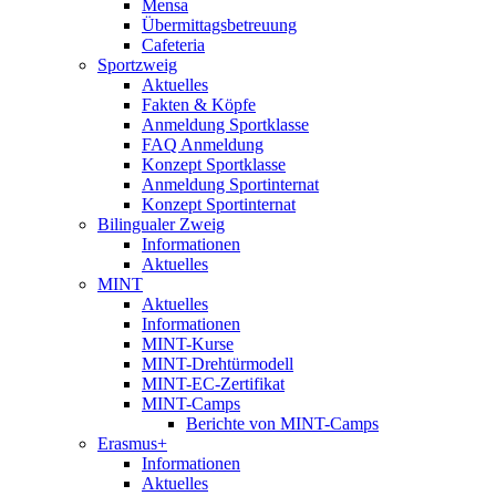
Mensa
Übermittagsbetreuung
Cafeteria
Sportzweig
Aktuelles
Fakten & Köpfe
Anmeldung Sportklasse
FAQ Anmeldung
Konzept Sportklasse
Anmeldung Sportinternat
Konzept Sportinternat
Bilingualer Zweig
Informationen
Aktuelles
MINT
Aktuelles
Informationen
MINT-Kurse
MINT-Drehtürmodell
MINT-EC-Zertifikat
MINT-Camps
Berichte von MINT-Camps
Erasmus+
Informationen
Aktuelles