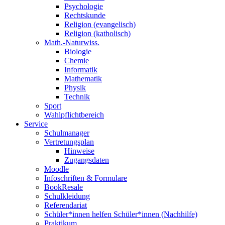
Psychologie
Rechtskunde
Religion (evangelisch)
Religion (katholisch)
Math.-Naturwiss.
Biologie
Chemie
Informatik
Mathematik
Physik
Technik
Sport
Wahlpflichtbereich
Service
Schulmanager
Vertretungsplan
Hinweise
Zugangsdaten
Moodle
Infoschriften & Formulare
BookResale
Schulkleidung
Referendariat
Schüler*innen helfen Schüler*innen (Nachhilfe)
Praktikum