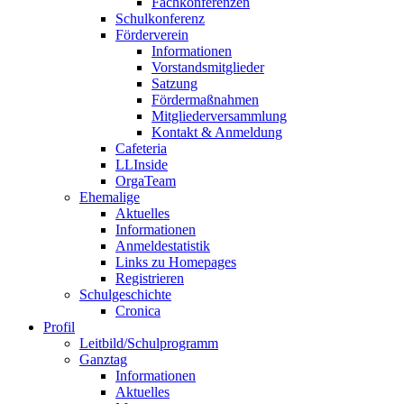
Fachkonferenzen
Schulkonferenz
Förderverein
Informationen
Vorstandsmitglieder
Satzung
Fördermaßnahmen
Mitgliederversammlung
Kontakt & Anmeldung
Cafeteria
LLInside
OrgaTeam
Ehemalige
Aktuelles
Informationen
Anmeldestatistik
Links zu Homepages
Registrieren
Schulgeschichte
Cronica
Profil
Leitbild/Schulprogramm
Ganztag
Informationen
Aktuelles