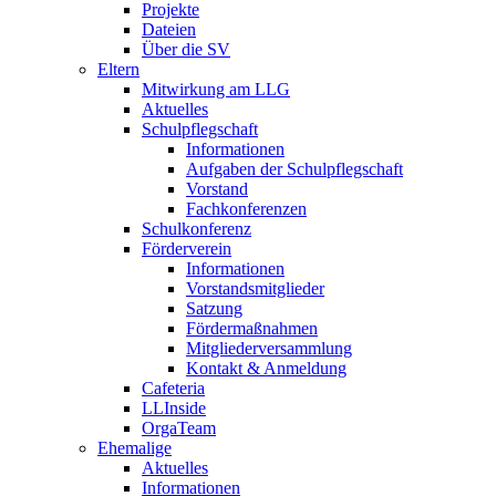
Projekte
Dateien
Über die SV
Eltern
Mitwirkung am LLG
Aktuelles
Schulpflegschaft
Informationen
Aufgaben der Schulpflegschaft
Vorstand
Fachkonferenzen
Schulkonferenz
Förderverein
Informationen
Vorstandsmitglieder
Satzung
Fördermaßnahmen
Mitgliederversammlung
Kontakt & Anmeldung
Cafeteria
LLInside
OrgaTeam
Ehemalige
Aktuelles
Informationen