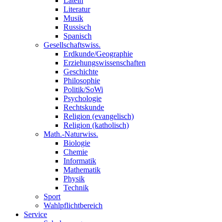
Latein
Literatur
Musik
Russisch
Spanisch
Gesellschaftswiss.
Erdkunde/Geographie
Erziehungswissenschaften
Geschichte
Philosophie
Politik/SoWi
Psychologie
Rechtskunde
Religion (evangelisch)
Religion (katholisch)
Math.-Naturwiss.
Biologie
Chemie
Informatik
Mathematik
Physik
Technik
Sport
Wahlpflichtbereich
Service