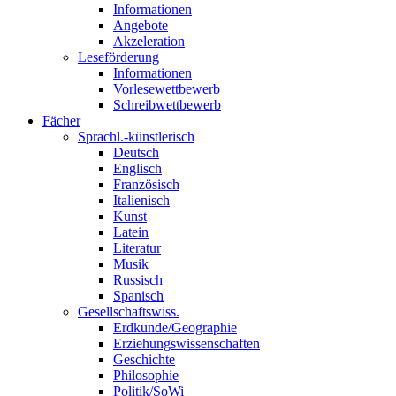
Informationen
Angebote
Akzeleration
Leseförderung
Informationen
Vorlesewettbewerb
Schreibwettbewerb
Fächer
Sprachl.-künstlerisch
Deutsch
Englisch
Französisch
Italienisch
Kunst
Latein
Literatur
Musik
Russisch
Spanisch
Gesellschaftswiss.
Erdkunde/Geographie
Erziehungswissenschaften
Geschichte
Philosophie
Politik/SoWi