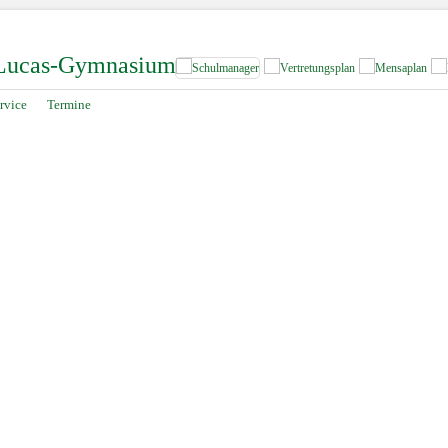
-Lucas-Gymnasium
rvice
Termine