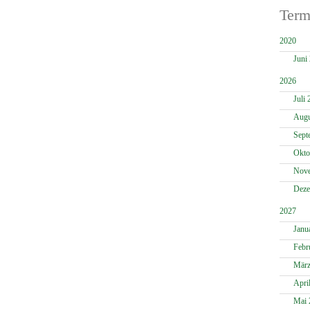
Term
2020
Juni
2026
Juli 
Augu
Sept
Okto
Nove
Deze
2027
Janu
Febr
März
Apri
Mai 