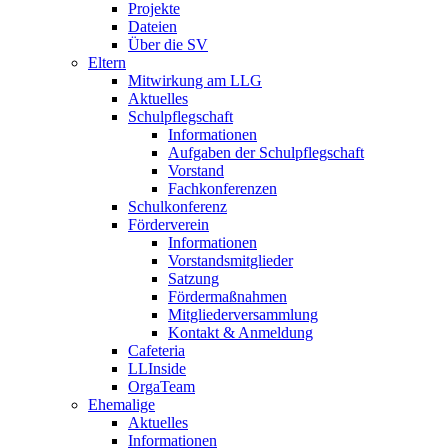
Projekte
Dateien
Über die SV
Eltern
Mitwirkung am LLG
Aktuelles
Schulpflegschaft
Informationen
Aufgaben der Schulpflegschaft
Vorstand
Fachkonferenzen
Schulkonferenz
Förderverein
Informationen
Vorstandsmitglieder
Satzung
Fördermaßnahmen
Mitgliederversammlung
Kontakt & Anmeldung
Cafeteria
LLInside
OrgaTeam
Ehemalige
Aktuelles
Informationen