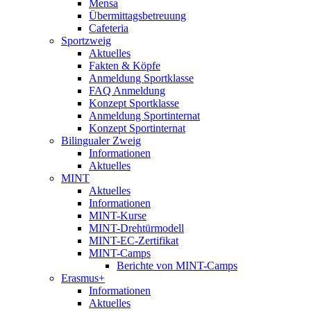
Mensa
Übermittagsbetreuung
Cafeteria
Sportzweig
Aktuelles
Fakten & Köpfe
Anmeldung Sportklasse
FAQ Anmeldung
Konzept Sportklasse
Anmeldung Sportinternat
Konzept Sportinternat
Bilingualer Zweig
Informationen
Aktuelles
MINT
Aktuelles
Informationen
MINT-Kurse
MINT-Drehtürmodell
MINT-EC-Zertifikat
MINT-Camps
Berichte von MINT-Camps
Erasmus+
Informationen
Aktuelles