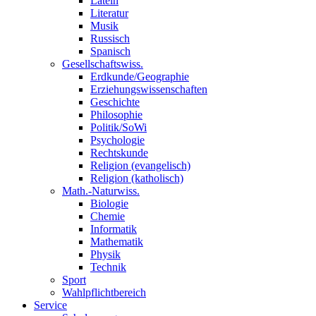
Latein
Literatur
Musik
Russisch
Spanisch
Gesellschaftswiss.
Erdkunde/Geographie
Erziehungswissenschaften
Geschichte
Philosophie
Politik/SoWi
Psychologie
Rechtskunde
Religion (evangelisch)
Religion (katholisch)
Math.-Naturwiss.
Biologie
Chemie
Informatik
Mathematik
Physik
Technik
Sport
Wahlpflichtbereich
Service