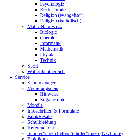
Psychologie
Rechtskunde
Religion (evangelisch)
Religion (katholisch)
Math.-Naturwiss.
Biologie
Chemie
Informatik
Mathematik
Physik
Technik
Sport
Wahlpflichtbereich
Service
Schulmanager
Vertretungsplan
Hinweise
Zugangsdaten
Moodle
Infoschriften & Formulare
BookResale
Schulkleidung
Referendariat
Schüler*innen helfen Schüler*innen (Nachhilfe)
Praktikum