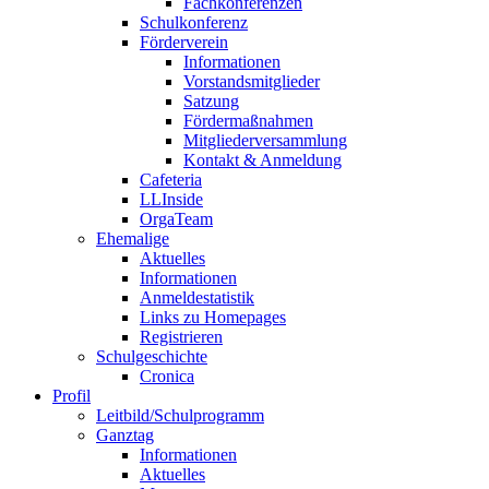
Fachkonferenzen
Schulkonferenz
Förderverein
Informationen
Vorstandsmitglieder
Satzung
Fördermaßnahmen
Mitgliederversammlung
Kontakt & Anmeldung
Cafeteria
LLInside
OrgaTeam
Ehemalige
Aktuelles
Informationen
Anmeldestatistik
Links zu Homepages
Registrieren
Schulgeschichte
Cronica
Profil
Leitbild/Schulprogramm
Ganztag
Informationen
Aktuelles