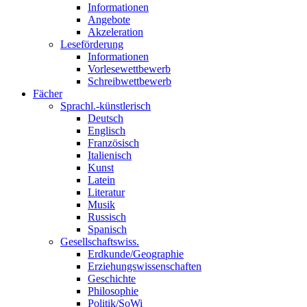
Informationen
Angebote
Akzeleration
Leseförderung
Informationen
Vorlesewettbewerb
Schreibwettbewerb
Fächer
Sprachl.-künstlerisch
Deutsch
Englisch
Französisch
Italienisch
Kunst
Latein
Literatur
Musik
Russisch
Spanisch
Gesellschaftswiss.
Erdkunde/Geographie
Erziehungswissenschaften
Geschichte
Philosophie
Politik/SoWi