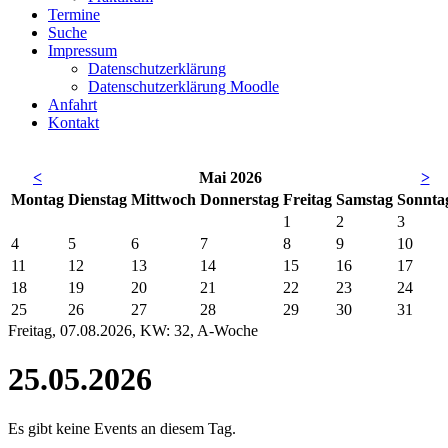
Termine
Suche
Impressum
Datenschutzerklärung
Datenschutzerklärung Moodle
Anfahrt
Kontakt
<
Mai 2026
>
Mo
ntag
Di
enstag
Mi
ttwoch
Do
nnerstag
Fr
eitag
Sa
mstag
So
nnta
1
2
3
4
5
6
7
8
9
10
11
12
13
14
15
16
17
18
19
20
21
22
23
24
25
26
27
28
29
30
31
Freitag, 07.08.2026, KW: 32, A-Woche
25.05.2026
Es gibt keine Events an diesem Tag.