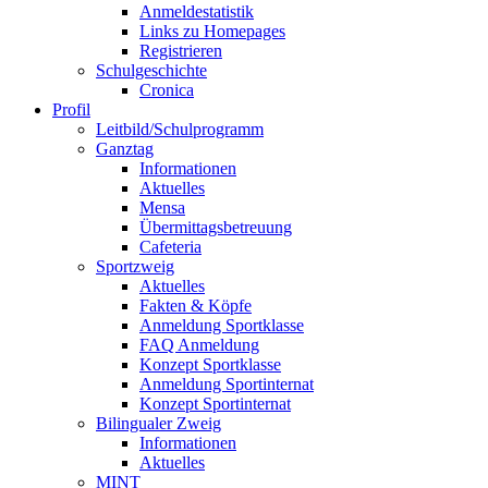
Anmeldestatistik
Links zu Homepages
Registrieren
Schulgeschichte
Cronica
Profil
Leitbild/Schulprogramm
Ganztag
Informationen
Aktuelles
Mensa
Übermittagsbetreuung
Cafeteria
Sportzweig
Aktuelles
Fakten & Köpfe
Anmeldung Sportklasse
FAQ Anmeldung
Konzept Sportklasse
Anmeldung Sportinternat
Konzept Sportinternat
Bilingualer Zweig
Informationen
Aktuelles
MINT