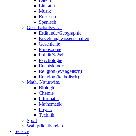
Latein
Literatur
Musik
Russisch
Spanisch
Gesellschaftswiss.
Erdkunde/Geographie
Erziehungswissenschaften
Geschichte
Philosophie
Politik/SoWi
Psychologie
Rechtskunde
Religion (evangelisch)
Religion (katholisch)
Math.-Naturwiss.
Biologie
Chemie
Informatik
Mathematik
Physik
Technik
Sport
Wahlpflichtbereich
Service