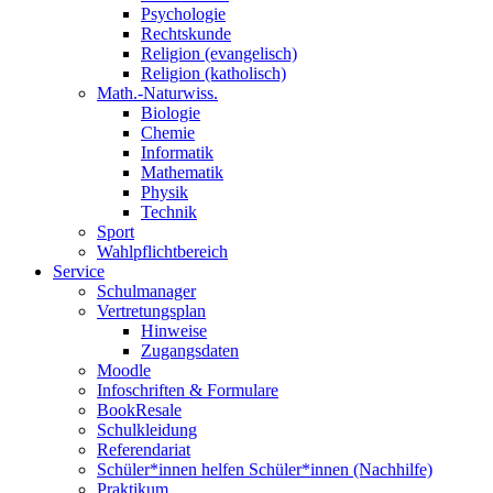
Psychologie
Rechtskunde
Religion (evangelisch)
Religion (katholisch)
Math.-Naturwiss.
Biologie
Chemie
Informatik
Mathematik
Physik
Technik
Sport
Wahlpflichtbereich
Service
Schulmanager
Vertretungsplan
Hinweise
Zugangsdaten
Moodle
Infoschriften & Formulare
BookResale
Schulkleidung
Referendariat
Schüler*innen helfen Schüler*innen (Nachhilfe)
Praktikum