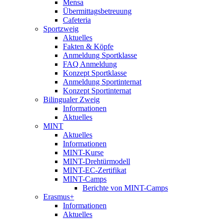
Mensa
Übermittagsbetreuung
Cafeteria
Sportzweig
Aktuelles
Fakten & Köpfe
Anmeldung Sportklasse
FAQ Anmeldung
Konzept Sportklasse
Anmeldung Sportinternat
Konzept Sportinternat
Bilingualer Zweig
Informationen
Aktuelles
MINT
Aktuelles
Informationen
MINT-Kurse
MINT-Drehtürmodell
MINT-EC-Zertifikat
MINT-Camps
Berichte von MINT-Camps
Erasmus+
Informationen
Aktuelles