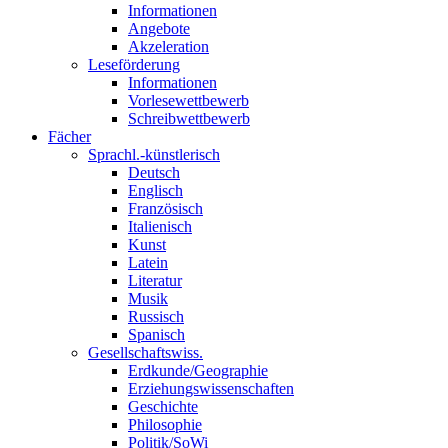
Informationen
Angebote
Akzeleration
Leseförderung
Informationen
Vorlesewettbewerb
Schreibwettbewerb
Fächer
Sprachl.-künstlerisch
Deutsch
Englisch
Französisch
Italienisch
Kunst
Latein
Literatur
Musik
Russisch
Spanisch
Gesellschaftswiss.
Erdkunde/Geographie
Erziehungswissenschaften
Geschichte
Philosophie
Politik/SoWi