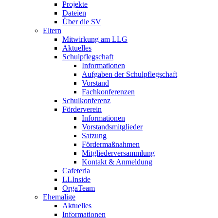
Projekte
Dateien
Über die SV
Eltern
Mitwirkung am LLG
Aktuelles
Schulpflegschaft
Informationen
Aufgaben der Schulpflegschaft
Vorstand
Fachkonferenzen
Schulkonferenz
Förderverein
Informationen
Vorstandsmitglieder
Satzung
Fördermaßnahmen
Mitgliederversammlung
Kontakt & Anmeldung
Cafeteria
LLInside
OrgaTeam
Ehemalige
Aktuelles
Informationen