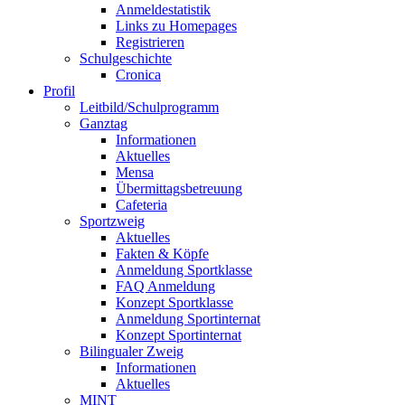
Anmeldestatistik
Links zu Homepages
Registrieren
Schulgeschichte
Cronica
Profil
Leitbild/Schulprogramm
Ganztag
Informationen
Aktuelles
Mensa
Übermittagsbetreuung
Cafeteria
Sportzweig
Aktuelles
Fakten & Köpfe
Anmeldung Sportklasse
FAQ Anmeldung
Konzept Sportklasse
Anmeldung Sportinternat
Konzept Sportinternat
Bilingualer Zweig
Informationen
Aktuelles
MINT