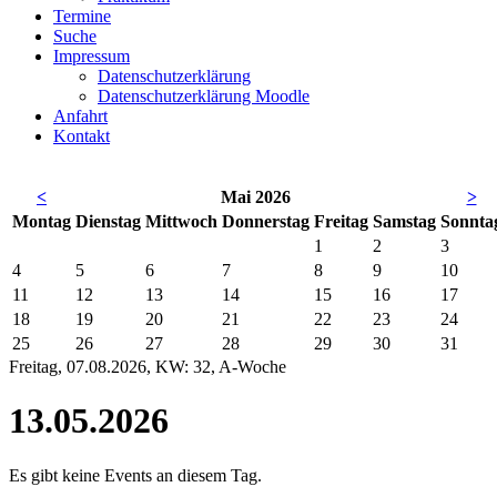
Termine
Suche
Impressum
Datenschutzerklärung
Datenschutzerklärung Moodle
Anfahrt
Kontakt
<
Mai 2026
>
Mo
ntag
Di
enstag
Mi
ttwoch
Do
nnerstag
Fr
eitag
Sa
mstag
So
nnta
1
2
3
4
5
6
7
8
9
10
11
12
13
14
15
16
17
18
19
20
21
22
23
24
25
26
27
28
29
30
31
Freitag, 07.08.2026, KW: 32, A-Woche
13.05.2026
Es gibt keine Events an diesem Tag.