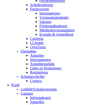
Fachkonferenzen
Schulkonferenz
Förderverein
Informationen
Vorstandsmitglieder
Satzung
Fördermaßnahmen
Mitgliederversammlung
Kontakt & Anmeldung
Cafeteria
LLInside
OrgaTeam
Ehemalige
Aktuelles
Informationen
Anmeldestatistik
Links zu Homepages
Registrieren
Schulgeschichte
Cronica
Profil
Leitbild/Schulprogramm
Ganztag
Informationen
Aktuelles