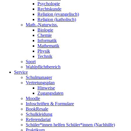
Psychologie
Rechtskunde
Religion (evangelisch)
Religion (katholisch)
Math.-Naturwiss.
Biologie
Chemie
Informatik
Mathematik
Physik
Technik
Sport
Wahlpflichtbereich
Service
Schulmanager
Vertretungsplan
Hinweise
Zugangsdaten
Moodle
Infoschriften & Formulare
BookResale
Schulkleidung
Referendariat
Schüler*innen helfen Schüler*innen (Nachhilfe)
Praktikum