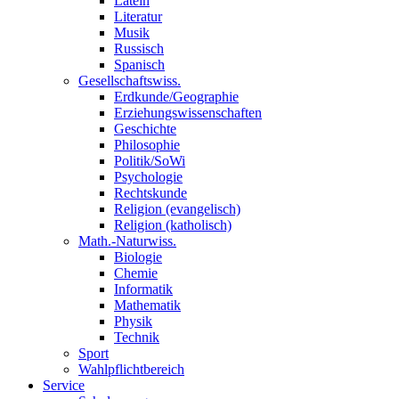
Latein
Literatur
Musik
Russisch
Spanisch
Gesellschaftswiss.
Erdkunde/Geographie
Erziehungswissenschaften
Geschichte
Philosophie
Politik/SoWi
Psychologie
Rechtskunde
Religion (evangelisch)
Religion (katholisch)
Math.-Naturwiss.
Biologie
Chemie
Informatik
Mathematik
Physik
Technik
Sport
Wahlpflichtbereich
Service