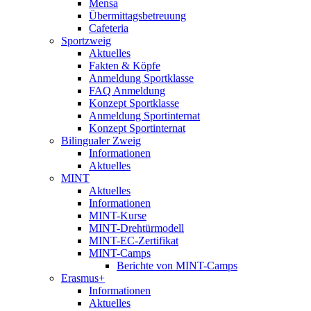
Mensa
Übermittagsbetreuung
Cafeteria
Sportzweig
Aktuelles
Fakten & Köpfe
Anmeldung Sportklasse
FAQ Anmeldung
Konzept Sportklasse
Anmeldung Sportinternat
Konzept Sportinternat
Bilingualer Zweig
Informationen
Aktuelles
MINT
Aktuelles
Informationen
MINT-Kurse
MINT-Drehtürmodell
MINT-EC-Zertifikat
MINT-Camps
Berichte von MINT-Camps
Erasmus+
Informationen
Aktuelles