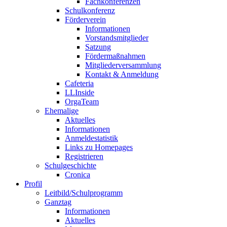
Fachkonferenzen
Schulkonferenz
Förderverein
Informationen
Vorstandsmitglieder
Satzung
Fördermaßnahmen
Mitgliederversammlung
Kontakt & Anmeldung
Cafeteria
LLInside
OrgaTeam
Ehemalige
Aktuelles
Informationen
Anmeldestatistik
Links zu Homepages
Registrieren
Schulgeschichte
Cronica
Profil
Leitbild/Schulprogramm
Ganztag
Informationen
Aktuelles