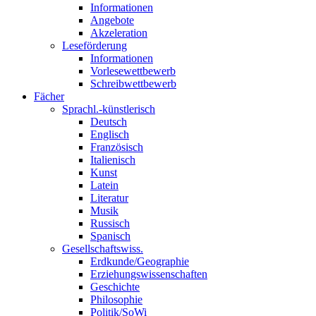
Informationen
Angebote
Akzeleration
Leseförderung
Informationen
Vorlesewettbewerb
Schreibwettbewerb
Fächer
Sprachl.-künstlerisch
Deutsch
Englisch
Französisch
Italienisch
Kunst
Latein
Literatur
Musik
Russisch
Spanisch
Gesellschaftswiss.
Erdkunde/Geographie
Erziehungswissenschaften
Geschichte
Philosophie
Politik/SoWi