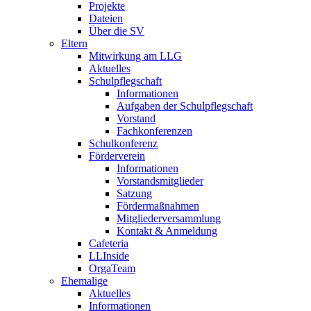
Projekte
Dateien
Über die SV
Eltern
Mitwirkung am LLG
Aktuelles
Schulpflegschaft
Informationen
Aufgaben der Schulpflegschaft
Vorstand
Fachkonferenzen
Schulkonferenz
Förderverein
Informationen
Vorstandsmitglieder
Satzung
Fördermaßnahmen
Mitgliederversammlung
Kontakt & Anmeldung
Cafeteria
LLInside
OrgaTeam
Ehemalige
Aktuelles
Informationen