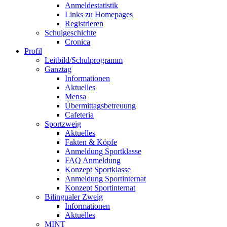
Anmeldestatistik
Links zu Homepages
Registrieren
Schulgeschichte
Cronica
Profil
Leitbild/Schulprogramm
Ganztag
Informationen
Aktuelles
Mensa
Übermittagsbetreuung
Cafeteria
Sportzweig
Aktuelles
Fakten & Köpfe
Anmeldung Sportklasse
FAQ Anmeldung
Konzept Sportklasse
Anmeldung Sportinternat
Konzept Sportinternat
Bilingualer Zweig
Informationen
Aktuelles
MINT