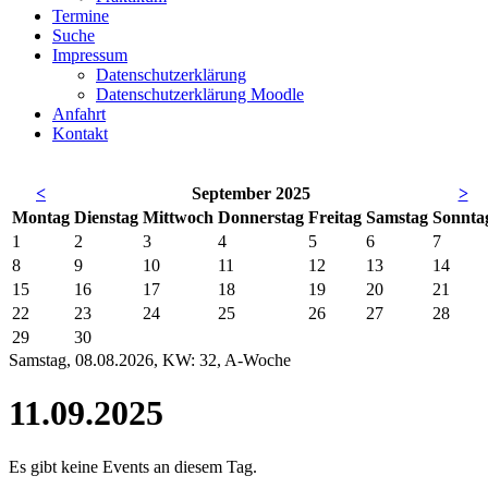
Termine
Suche
Impressum
Datenschutzerklärung
Datenschutzerklärung Moodle
Anfahrt
Kontakt
<
September 2025
>
Mo
ntag
Di
enstag
Mi
ttwoch
Do
nnerstag
Fr
eitag
Sa
mstag
So
nnta
1
2
3
4
5
6
7
8
9
10
11
12
13
14
15
16
17
18
19
20
21
22
23
24
25
26
27
28
29
30
Samstag, 08.08.2026, KW: 32, A-Woche
11.09.2025
Es gibt keine Events an diesem Tag.