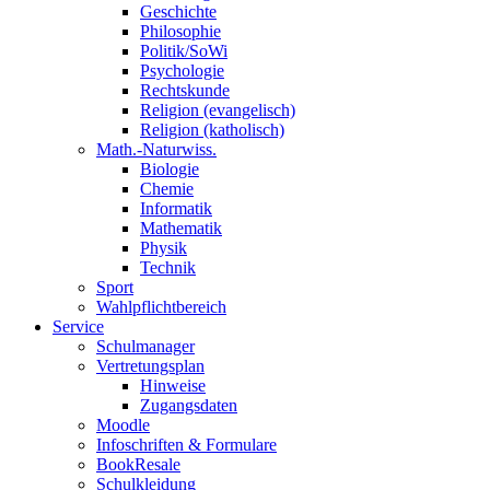
Geschichte
Philosophie
Politik/SoWi
Psychologie
Rechtskunde
Religion (evangelisch)
Religion (katholisch)
Math.-Naturwiss.
Biologie
Chemie
Informatik
Mathematik
Physik
Technik
Sport
Wahlpflichtbereich
Service
Schulmanager
Vertretungsplan
Hinweise
Zugangsdaten
Moodle
Infoschriften & Formulare
BookResale
Schulkleidung