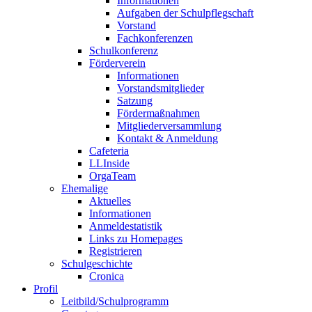
Informationen
Aufgaben der Schulpflegschaft
Vorstand
Fachkonferenzen
Schulkonferenz
Förderverein
Informationen
Vorstandsmitglieder
Satzung
Fördermaßnahmen
Mitgliederversammlung
Kontakt & Anmeldung
Cafeteria
LLInside
OrgaTeam
Ehemalige
Aktuelles
Informationen
Anmeldestatistik
Links zu Homepages
Registrieren
Schulgeschichte
Cronica
Profil
Leitbild/Schulprogramm