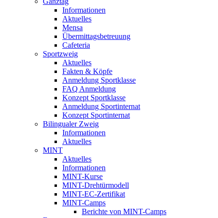
Ganztag
Informationen
Aktuelles
Mensa
Übermittagsbetreuung
Cafeteria
Sportzweig
Aktuelles
Fakten & Köpfe
Anmeldung Sportklasse
FAQ Anmeldung
Konzept Sportklasse
Anmeldung Sportinternat
Konzept Sportinternat
Bilingualer Zweig
Informationen
Aktuelles
MINT
Aktuelles
Informationen
MINT-Kurse
MINT-Drehtürmodell
MINT-EC-Zertifikat
MINT-Camps
Berichte von MINT-Camps