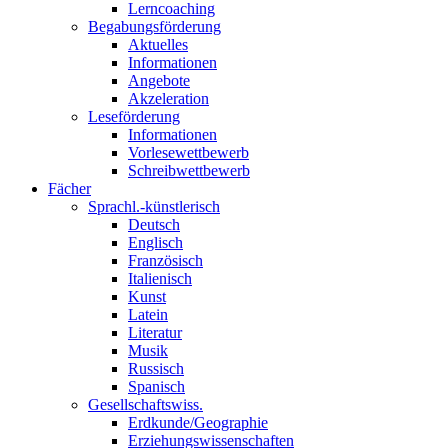
Lerncoaching
Begabungsförderung
Aktuelles
Informationen
Angebote
Akzeleration
Leseförderung
Informationen
Vorlesewettbewerb
Schreibwettbewerb
Fächer
Sprachl.-künstlerisch
Deutsch
Englisch
Französisch
Italienisch
Kunst
Latein
Literatur
Musik
Russisch
Spanisch
Gesellschaftswiss.
Erdkunde/Geographie
Erziehungswissenschaften