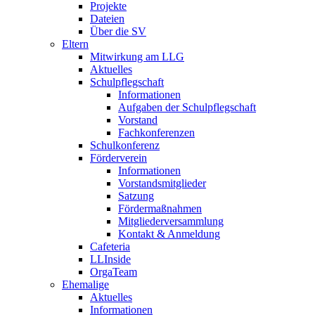
Projekte
Dateien
Über die SV
Eltern
Mitwirkung am LLG
Aktuelles
Schulpflegschaft
Informationen
Aufgaben der Schulpflegschaft
Vorstand
Fachkonferenzen
Schulkonferenz
Förderverein
Informationen
Vorstandsmitglieder
Satzung
Fördermaßnahmen
Mitgliederversammlung
Kontakt & Anmeldung
Cafeteria
LLInside
OrgaTeam
Ehemalige
Aktuelles
Informationen