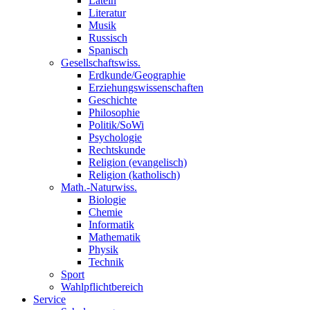
Latein
Literatur
Musik
Russisch
Spanisch
Gesellschaftswiss.
Erdkunde/Geographie
Erziehungswissenschaften
Geschichte
Philosophie
Politik/SoWi
Psychologie
Rechtskunde
Religion (evangelisch)
Religion (katholisch)
Math.-Naturwiss.
Biologie
Chemie
Informatik
Mathematik
Physik
Technik
Sport
Wahlpflichtbereich
Service