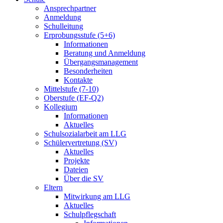
Ansprechpartner
Anmeldung
Schulleitung
Erprobungsstufe (5+6)
Informationen
Beratung und Anmeldung
Übergangsmanagement
Besonderheiten
Kontakte
Mittelstufe (7-10)
Oberstufe (EF-Q2)
Kollegium
Informationen
Aktuelles
Schulsozialarbeit am LLG
Schülervertretung (SV)
Aktuelles
Projekte
Dateien
Über die SV
Eltern
Mitwirkung am LLG
Aktuelles
Schulpflegschaft