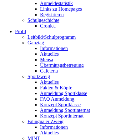
Anmeldestatistik
Links zu Homepages
Registrieren
Schulgeschichte
Cronica
Profil
Leitbild/Schulprogramm
Ganztag
Informationen
Aktuelles
Mensa
Übermittagsbetreuung
Cafeteria
Sportzweig
Aktuelles
Fakten & Köpfe
Anmeldung Sportklasse
FAQ Anmeldung
Konzept Sportklasse
Anmeldung Sportinternat
Konzept Sportinternat
Bilingualer Zweig
Informationen
Aktuelles
MINT