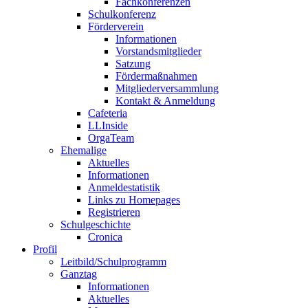
Fachkonferenzen
Schulkonferenz
Förderverein
Informationen
Vorstandsmitglieder
Satzung
Fördermaßnahmen
Mitgliederversammlung
Kontakt & Anmeldung
Cafeteria
LLInside
OrgaTeam
Ehemalige
Aktuelles
Informationen
Anmeldestatistik
Links zu Homepages
Registrieren
Schulgeschichte
Cronica
Profil
Leitbild/Schulprogramm
Ganztag
Informationen
Aktuelles