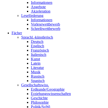
Informationen
Angebote
Akzeleration
Leseförderung
Informationen
Vorlesewettbewerb
Schreibwettbewerb
Fächer
Sprachl.-künstlerisch
Deutsch
Englisch
Französisch
Italienisch
Kunst
Latein
Literatur
Musik
Russisch
Spanisch
Gesellschaftswiss.
Erdkunde/Geographie
Erziehungswissenschaften
Geschichte
Philosophie
Politik/SoWi