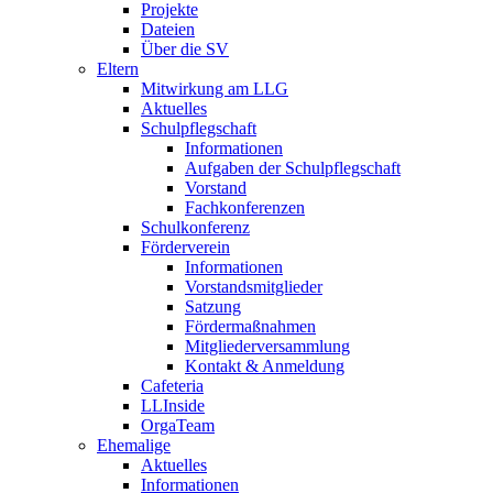
Projekte
Dateien
Über die SV
Eltern
Mitwirkung am LLG
Aktuelles
Schulpflegschaft
Informationen
Aufgaben der Schulpflegschaft
Vorstand
Fachkonferenzen
Schulkonferenz
Förderverein
Informationen
Vorstandsmitglieder
Satzung
Fördermaßnahmen
Mitgliederversammlung
Kontakt & Anmeldung
Cafeteria
LLInside
OrgaTeam
Ehemalige
Aktuelles
Informationen