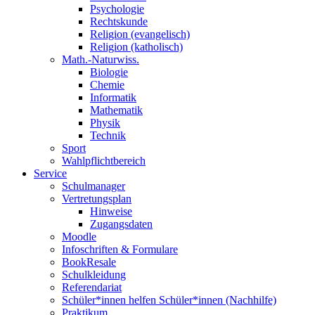
Psychologie
Rechtskunde
Religion (evangelisch)
Religion (katholisch)
Math.-Naturwiss.
Biologie
Chemie
Informatik
Mathematik
Physik
Technik
Sport
Wahlpflichtbereich
Service
Schulmanager
Vertretungsplan
Hinweise
Zugangsdaten
Moodle
Infoschriften & Formulare
BookResale
Schulkleidung
Referendariat
Schüler*innen helfen Schüler*innen (Nachhilfe)
Praktikum