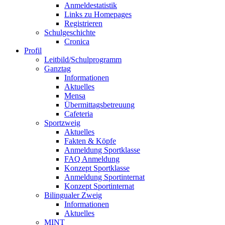
Anmeldestatistik
Links zu Homepages
Registrieren
Schulgeschichte
Cronica
Profil
Leitbild/Schulprogramm
Ganztag
Informationen
Aktuelles
Mensa
Übermittagsbetreuung
Cafeteria
Sportzweig
Aktuelles
Fakten & Köpfe
Anmeldung Sportklasse
FAQ Anmeldung
Konzept Sportklasse
Anmeldung Sportinternat
Konzept Sportinternat
Bilingualer Zweig
Informationen
Aktuelles
MINT