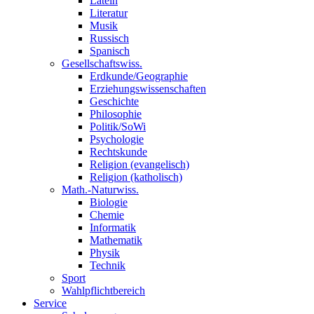
Latein
Literatur
Musik
Russisch
Spanisch
Gesellschaftswiss.
Erdkunde/Geographie
Erziehungswissenschaften
Geschichte
Philosophie
Politik/SoWi
Psychologie
Rechtskunde
Religion (evangelisch)
Religion (katholisch)
Math.-Naturwiss.
Biologie
Chemie
Informatik
Mathematik
Physik
Technik
Sport
Wahlpflichtbereich
Service