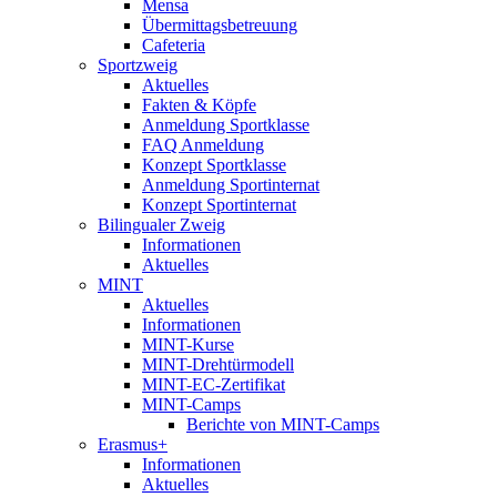
Mensa
Übermittagsbetreuung
Cafeteria
Sportzweig
Aktuelles
Fakten & Köpfe
Anmeldung Sportklasse
FAQ Anmeldung
Konzept Sportklasse
Anmeldung Sportinternat
Konzept Sportinternat
Bilingualer Zweig
Informationen
Aktuelles
MINT
Aktuelles
Informationen
MINT-Kurse
MINT-Drehtürmodell
MINT-EC-Zertifikat
MINT-Camps
Berichte von MINT-Camps
Erasmus+
Informationen
Aktuelles