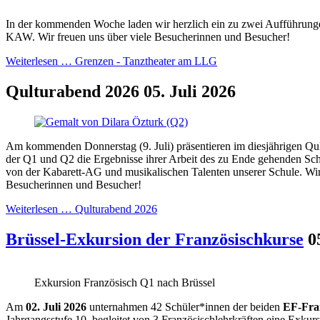
In der kommenden Woche laden wir herzlich ein zu zwei Aufführunge
KAW. Wir freuen uns über viele Besucherinnen und Besucher!
Weiterlesen …
Grenzen - Tanztheater am LLG
Qulturabend 2026
05. Juli 2026
Am kommenden Donnerstag (9. Juli) präsentieren im diesjährigen Qu
der Q1 und Q2 die Ergebnisse ihrer Arbeit des zu Ende gehenden Schu
von der Kabarett-AG und musikalischen Talenten unserer Schule. Wir
Besucherinnen und Besucher!
Weiterlesen …
Qulturabend 2026
Brüssel-Exkursion der Französischkurse
0
Exkursion Französisch Q1 nach Brüssel
Am
02. Juli 2026
unternahmen 42 Schüler*innen der beiden
EF-Fra
Jahrgangsstufe 10, begleitet von 3 Französischlehrkräften eine Exkur