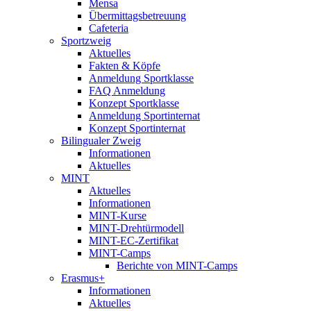
Mensa
Übermittagsbetreuung
Cafeteria
Sportzweig
Aktuelles
Fakten & Köpfe
Anmeldung Sportklasse
FAQ Anmeldung
Konzept Sportklasse
Anmeldung Sportinternat
Konzept Sportinternat
Bilingualer Zweig
Informationen
Aktuelles
MINT
Aktuelles
Informationen
MINT-Kurse
MINT-Drehtürmodell
MINT-EC-Zertifikat
MINT-Camps
Berichte von MINT-Camps
Erasmus+
Informationen
Aktuelles