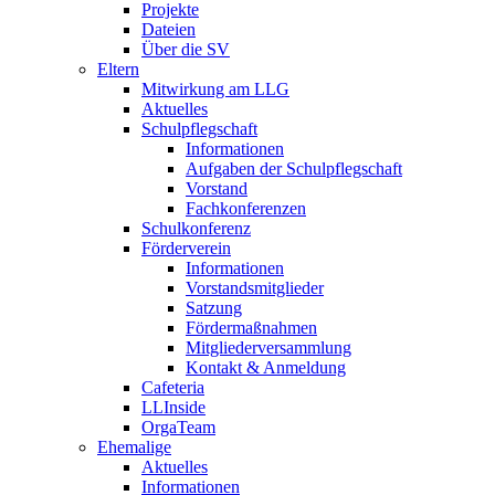
Projekte
Dateien
Über die SV
Eltern
Mitwirkung am LLG
Aktuelles
Schulpflegschaft
Informationen
Aufgaben der Schulpflegschaft
Vorstand
Fachkonferenzen
Schulkonferenz
Förderverein
Informationen
Vorstandsmitglieder
Satzung
Fördermaßnahmen
Mitgliederversammlung
Kontakt & Anmeldung
Cafeteria
LLInside
OrgaTeam
Ehemalige
Aktuelles
Informationen