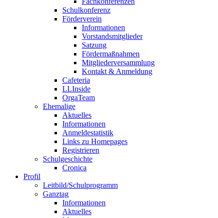
Fachkonferenzen
Schulkonferenz
Förderverein
Informationen
Vorstandsmitglieder
Satzung
Fördermaßnahmen
Mitgliederversammlung
Kontakt & Anmeldung
Cafeteria
LLInside
OrgaTeam
Ehemalige
Aktuelles
Informationen
Anmeldestatistik
Links zu Homepages
Registrieren
Schulgeschichte
Cronica
Profil
Leitbild/Schulprogramm
Ganztag
Informationen
Aktuelles