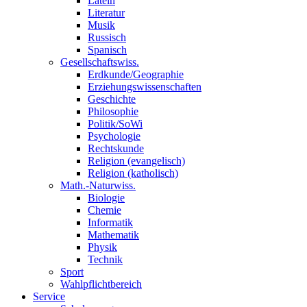
Latein
Literatur
Musik
Russisch
Spanisch
Gesellschaftswiss.
Erdkunde/Geographie
Erziehungswissenschaften
Geschichte
Philosophie
Politik/SoWi
Psychologie
Rechtskunde
Religion (evangelisch)
Religion (katholisch)
Math.-Naturwiss.
Biologie
Chemie
Informatik
Mathematik
Physik
Technik
Sport
Wahlpflichtbereich
Service