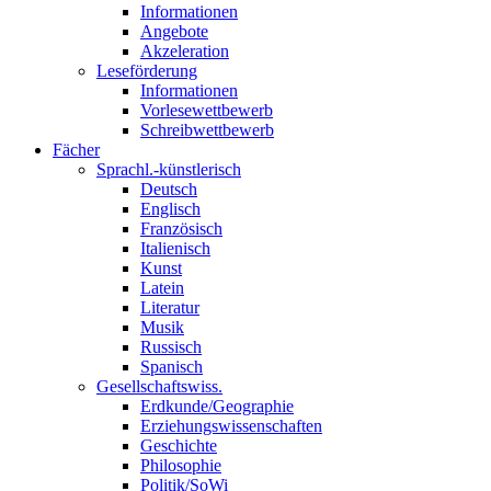
Informationen
Angebote
Akzeleration
Leseförderung
Informationen
Vorlesewettbewerb
Schreibwettbewerb
Fächer
Sprachl.-künstlerisch
Deutsch
Englisch
Französisch
Italienisch
Kunst
Latein
Literatur
Musik
Russisch
Spanisch
Gesellschaftswiss.
Erdkunde/Geographie
Erziehungswissenschaften
Geschichte
Philosophie
Politik/SoWi