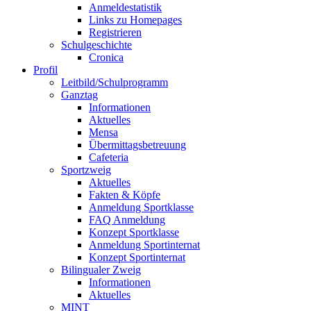
Anmeldestatistik
Links zu Homepages
Registrieren
Schulgeschichte
Cronica
Profil
Leitbild/Schulprogramm
Ganztag
Informationen
Aktuelles
Mensa
Übermittagsbetreuung
Cafeteria
Sportzweig
Aktuelles
Fakten & Köpfe
Anmeldung Sportklasse
FAQ Anmeldung
Konzept Sportklasse
Anmeldung Sportinternat
Konzept Sportinternat
Bilingualer Zweig
Informationen
Aktuelles
MINT