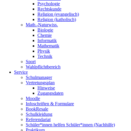
Psychologie
Rechtskunde
Religion (evangelisch)
Religion (katholisch)
Math.-Naturwiss.
Biologie
Chemie
Informatik
Mathematik
Physik
Technik
Sport
Wahlpflichtbereich
Service
Schulmanager
Vertretungsplan
Hinweise
Zugangsdaten
Moodle
Infoschriften & Formulare
BookResale
Schulkleidung
Referendariat
Schüler*innen helfen Schüler*innen (Nachhilfe)
Praktikum