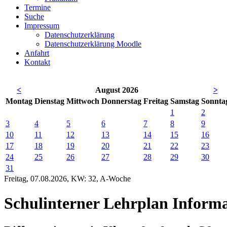
Termine
Suche
Impressum
Datenschutzerklärung
Datenschutzerklärung Moodle
Anfahrt
Kontakt
<
August 2026
>
Mo
ntag
Di
enstag
Mi
ttwoch
Do
nnerstag
Fr
eitag
Sa
mstag
So
nnta
1
2
3
4
5
6
7
8
9
10
11
12
13
14
15
16
17
18
19
20
21
22
23
24
25
26
27
28
29
30
31
Freitag, 07.08.2026, KW: 32, A-Woche
Schulinterner Lehrplan Informa