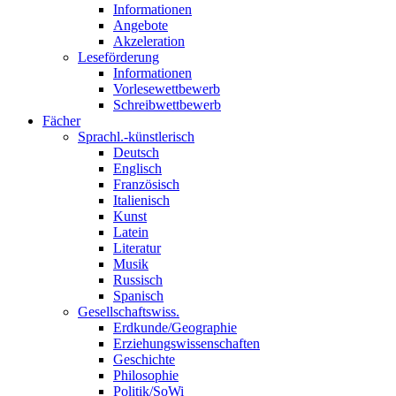
Informationen
Angebote
Akzeleration
Leseförderung
Informationen
Vorlesewettbewerb
Schreibwettbewerb
Fächer
Sprachl.-künstlerisch
Deutsch
Englisch
Französisch
Italienisch
Kunst
Latein
Literatur
Musik
Russisch
Spanisch
Gesellschaftswiss.
Erdkunde/Geographie
Erziehungswissenschaften
Geschichte
Philosophie
Politik/SoWi