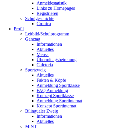
Anmeldestatistik
Links zu Homepages
Registrieren
Schulgeschichte
Cronica
Profil
Leitbild/Schulprogramm
Ganztag
Informationen
Aktuelles
Mensa
Übermittagsbetreuung
Cafeteria
Sportzweig
Aktuelles
Fakten & Köpfe
Anmeldung Sportklasse
FAQ Anmeldung
Konzept Sportklasse
Anmeldung Sportinternat
Konzept Sportinternat
Bilingualer Zweig
Informationen
Aktuelles
MINT