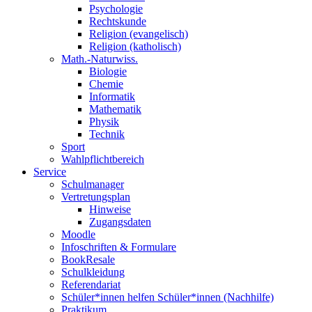
Psychologie
Rechtskunde
Religion (evangelisch)
Religion (katholisch)
Math.-Naturwiss.
Biologie
Chemie
Informatik
Mathematik
Physik
Technik
Sport
Wahlpflichtbereich
Service
Schulmanager
Vertretungsplan
Hinweise
Zugangsdaten
Moodle
Infoschriften & Formulare
BookResale
Schulkleidung
Referendariat
Schüler*innen helfen Schüler*innen (Nachhilfe)
Praktikum