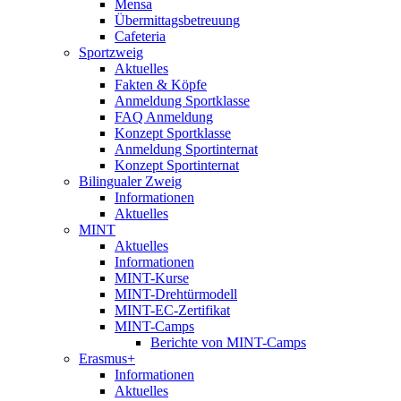
Mensa
Übermittagsbetreuung
Cafeteria
Sportzweig
Aktuelles
Fakten & Köpfe
Anmeldung Sportklasse
FAQ Anmeldung
Konzept Sportklasse
Anmeldung Sportinternat
Konzept Sportinternat
Bilingualer Zweig
Informationen
Aktuelles
MINT
Aktuelles
Informationen
MINT-Kurse
MINT-Drehtürmodell
MINT-EC-Zertifikat
MINT-Camps
Berichte von MINT-Camps
Erasmus+
Informationen
Aktuelles