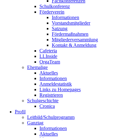
Fachkonferenzen
Schulkonferenz
Förderverein
Informationen
Vorstandsmitglieder
Satzung
Fördermaßnahmen
Mitgliederversammlung
Kontakt & Anmeldung
Cafeteria
LLInside
OrgaTeam
Ehemalige
Aktuelles
Informationen
Anmeldestatistik
Links zu Homepages
Registrieren
Schulgeschichte
Cronica
Profil
Leitbild/Schulprogramm
Ganztag
Informationen
Aktuelles