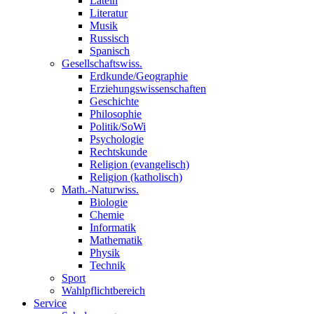
Latein
Literatur
Musik
Russisch
Spanisch
Gesellschaftswiss.
Erdkunde/Geographie
Erziehungswissenschaften
Geschichte
Philosophie
Politik/SoWi
Psychologie
Rechtskunde
Religion (evangelisch)
Religion (katholisch)
Math.-Naturwiss.
Biologie
Chemie
Informatik
Mathematik
Physik
Technik
Sport
Wahlpflichtbereich
Service