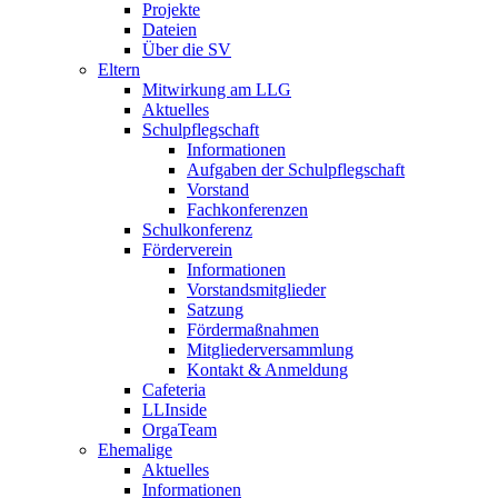
Projekte
Dateien
Über die SV
Eltern
Mitwirkung am LLG
Aktuelles
Schulpflegschaft
Informationen
Aufgaben der Schulpflegschaft
Vorstand
Fachkonferenzen
Schulkonferenz
Förderverein
Informationen
Vorstandsmitglieder
Satzung
Fördermaßnahmen
Mitgliederversammlung
Kontakt & Anmeldung
Cafeteria
LLInside
OrgaTeam
Ehemalige
Aktuelles
Informationen