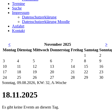
Termine
Suche
Impressum
Datenschutzerklärung
Datenschutzerklärung Moodle
Anfahrt
Kontakt
<
November 2025
>
Mo
ntag
Di
enstag
Mi
ttwoch
Do
nnerstag
Fr
eitag
Sa
mstag
So
nnta
1
2
3
4
5
6
7
8
9
10
11
12
13
14
15
16
17
18
19
20
21
22
23
24
25
26
27
28
29
30
Sonntag, 09.08.2026, KW: 32, A-Woche
18.11.2025
Es gibt keine Events an diesem Tag.