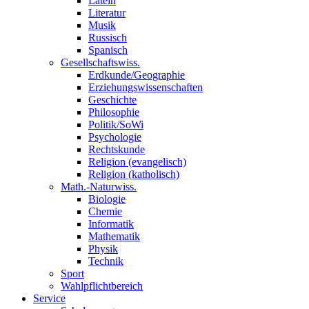
Latein
Literatur
Musik
Russisch
Spanisch
Gesellschaftswiss.
Erdkunde/Geographie
Erziehungswissenschaften
Geschichte
Philosophie
Politik/SoWi
Psychologie
Rechtskunde
Religion (evangelisch)
Religion (katholisch)
Math.-Naturwiss.
Biologie
Chemie
Informatik
Mathematik
Physik
Technik
Sport
Wahlpflichtbereich
Service