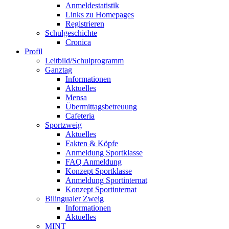
Anmeldestatistik
Links zu Homepages
Registrieren
Schulgeschichte
Cronica
Profil
Leitbild/Schulprogramm
Ganztag
Informationen
Aktuelles
Mensa
Übermittagsbetreuung
Cafeteria
Sportzweig
Aktuelles
Fakten & Köpfe
Anmeldung Sportklasse
FAQ Anmeldung
Konzept Sportklasse
Anmeldung Sportinternat
Konzept Sportinternat
Bilingualer Zweig
Informationen
Aktuelles
MINT