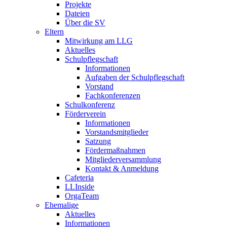
Projekte
Dateien
Über die SV
Eltern
Mitwirkung am LLG
Aktuelles
Schulpflegschaft
Informationen
Aufgaben der Schulpflegschaft
Vorstand
Fachkonferenzen
Schulkonferenz
Förderverein
Informationen
Vorstandsmitglieder
Satzung
Fördermaßnahmen
Mitgliederversammlung
Kontakt & Anmeldung
Cafeteria
LLInside
OrgaTeam
Ehemalige
Aktuelles
Informationen