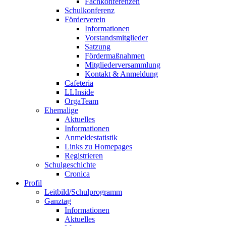
Fachkonferenzen
Schulkonferenz
Förderverein
Informationen
Vorstandsmitglieder
Satzung
Fördermaßnahmen
Mitgliederversammlung
Kontakt & Anmeldung
Cafeteria
LLInside
OrgaTeam
Ehemalige
Aktuelles
Informationen
Anmeldestatistik
Links zu Homepages
Registrieren
Schulgeschichte
Cronica
Profil
Leitbild/Schulprogramm
Ganztag
Informationen
Aktuelles