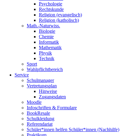
Psychologie
Rechtskunde
Religion (evangelisch)
Religion (katholisch)
Math.-Naturwiss.
Biologie
Chemie
Informatik
Mathematik
Physik
Technik
Sport
Wahlpflichtbereich
Service
Schulmanager
Vertretungsplan
Hinweise
Zugangsdaten
Moodle
Infoschriften & Formulare
BookResale
Schulkleidung
Referendariat
Schüler*innen helfen Schüler*innen (Nachhilfe)
Praktikum