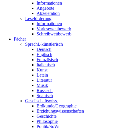
Informationen
Angebote
Akzeleration
Leseförderung
Informationen
Vorlesewettbewerb
Schreibwettbewerb
Fächer
Sprachl.-künstlerisch
Deutsch
Englisch
Französisch
Italienisch
Kunst
Latein
Literatur
Musik
Russisch
Spanisch
Gesellschaftswiss.
Erdkunde/Geographie
Erziehungswissenschaften
Geschichte
Philosophie
Politik/SoWi