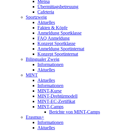
Mensa
Übermittagsbetreuung
Cafeteria
Sportzweig
Aktuelles
Fakten & Köpfe
Anmeldung Sportklasse
FAQ Anmeldung
Konzept Sportklasse
Anmeldung Sportinternat
Konzept Sportinternat
Bilingualer Zweig
Informationen
Aktuelles
MINT
Aktuelles
Informationen
MINT-Kurse
MINT-Drehtürmodell
MINT-EC-Zertifikat
MINT-Camps
Berichte von MINT-Camps
Erasmus+
Informationen
Aktuelles