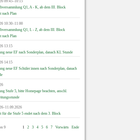
26 09:45–10:15
lbversammlung Q1, A - K, ab dem III. Block
t nach Plan
26 10:30–11:00
lbversammlung Q1, L - Z, ab dem III. Block
t nach Plan
26 13:15
ung neue EF nach Sonderplan, danach KL Stunde
26 14:15
ung neue EF Schüler:innen nach Sonderplan, danach
de
26
ng Stufe 5, bitte Homepage beachten, anschl.
eitungsstunde
26–11.09.2026
t für die Stufe 5 endet nach dem 3. Block
on 9
1
2
3
4
5
6
7
Vorwärts
Ende