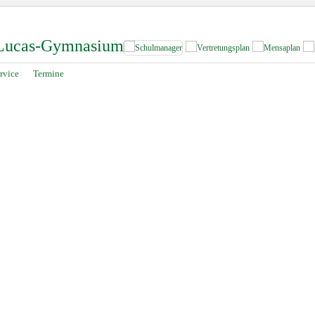
-Lucas-Gymnasium
rvice
Termine