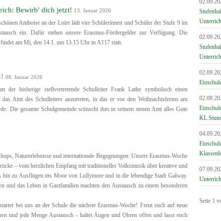
02.09.20
ch: Bewirb' dich jetzt!
13. Januar 2026
Stufenha
Unterrich
chönen Amboise an der Loire lädt vier Schülerinnen und Schüler der Stufe 9 im
stausch ein. Dafür stehen unsere Erasmus-Fördergelder zur Verfügung. Die
02.09.20
 findet am Mi, den 14.1. um 13.15 Uhr in A117 statt.
Stufenha
Unterrich
02.09.20
G!
08. Januar 2026
Einschul
der bisherige stellvertretende Schulleiter Frank Lathe symbolisch einen
02.09.20
t das Amt des Schulleiters anzutreten, in das er vor den Weihnachtsferien am
Einschul
urde. Die gesamte Schulgemeinde wünscht ihm in seinem neuen Amt alles Gute
KL Stun
04.09.20
Einschulu
Klassenl
hops, Naturerlebnisse und internationale Begegnungen: Unsere Erasmus-Woche
drücke – vom herzlichen Empfang mit traditioneller Volksmusik über kreative und
07.09.20
s hin zu Ausflügen ins Moor von Lullymore und in die lebendige Stadt Galway.
Unterrich
en und das Leben in Gastfamilien machten den Austausch zu einem besonderen
Seite 1 v
tartet bei uns an der Schule die nächste Erasmus-Woche! Freut euch auf neue
onen und jede Menge Austausch – haltet Augen und Ohren offen und lasst euch