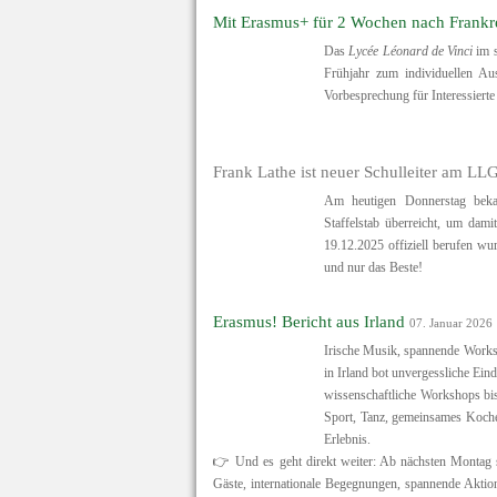
Mit Erasmus+ für 2 Wochen nach Frankrei
Das
Lycée Léonard de Vinci
im s
Frühjahr zum individuellen Au
Vorbesprechung für Interessierte
Frank Lathe ist neuer Schulleiter am LL
Am heutigen Donnerstag bekam 
Staffelstab überreicht, um dami
19.12.2025 offiziell berufen w
und nur das Beste!
Erasmus! Bericht aus Irland
07. Januar 2026
Irische Musik, spannende Works
in Irland bot unvergessliche Ein
wissenschaftliche Workshops bi
Sport, Tanz, gemeinsames Koch
Erlebnis.
👉 Und es geht direkt weiter: Ab nächsten Montag s
Gäste, internationale Begegnungen, spannende Akti