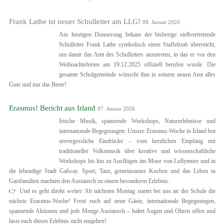
Frank Lathe ist neuer Schulleiter am LLG!
08. Januar 2026
Am heutigen Donnerstag bekam der bisherige stellvertretende
Schulleiter Frank Lathe symbolisch einen Staffelstab überreicht,
um damit das Amt des Schulleiters anzutreten, in das er vor den
Weihnachtsferien am 19.12.2025 offiziell berufen wurde. Die
gesamte Schulgemeinde wünscht ihm in seinem neuen Amt alles
Gute und nur das Beste!
Erasmus! Bericht aus Irland
07. Januar 2026
Irische Musik, spannende Workshops, Naturerlebnisse und
internationale Begegnungen: Unsere Erasmus-Woche in Irland bot
unvergessliche Eindrücke – vom herzlichen Empfang mit
traditioneller Volksmusik über kreative und wissenschaftliche
Workshops bis hin zu Ausflügen ins Moor von Lullymore und in
die lebendige Stadt Galway. Sport, Tanz, gemeinsames Kochen und das Leben in
Gastfamilien machten den Austausch zu einem besonderen Erlebnis.
👉 Und es geht direkt weiter: Ab nächsten Montag startet bei uns an der Schule die
nächste Erasmus-Woche! Freut euch auf neue Gäste, internationale Begegnungen,
spannende Aktionen und jede Menge Austausch – haltet Augen und Ohren offen und
lasst euch dieses Erlebnis nicht entgehen!