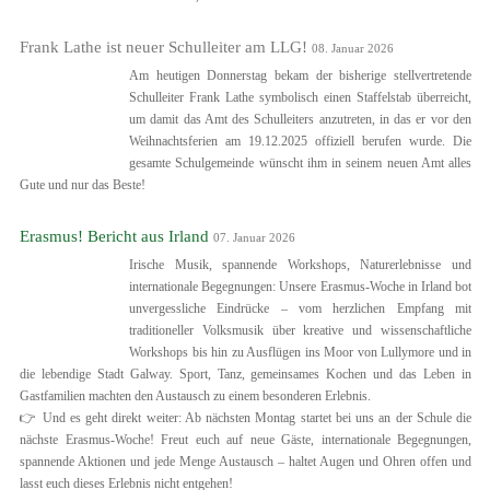
Frank Lathe ist neuer Schulleiter am LLG!
08. Januar 2026
Am heutigen Donnerstag bekam der bisherige stellvertretende
Schulleiter Frank Lathe symbolisch einen Staffelstab überreicht,
um damit das Amt des Schulleiters anzutreten, in das er vor den
Weihnachtsferien am 19.12.2025 offiziell berufen wurde. Die
gesamte Schulgemeinde wünscht ihm in seinem neuen Amt alles
Gute und nur das Beste!
Erasmus! Bericht aus Irland
07. Januar 2026
Irische Musik, spannende Workshops, Naturerlebnisse und
internationale Begegnungen: Unsere Erasmus-Woche in Irland bot
unvergessliche Eindrücke – vom herzlichen Empfang mit
traditioneller Volksmusik über kreative und wissenschaftliche
Workshops bis hin zu Ausflügen ins Moor von Lullymore und in
die lebendige Stadt Galway. Sport, Tanz, gemeinsames Kochen und das Leben in
Gastfamilien machten den Austausch zu einem besonderen Erlebnis.
👉 Und es geht direkt weiter: Ab nächsten Montag startet bei uns an der Schule die
nächste Erasmus-Woche! Freut euch auf neue Gäste, internationale Begegnungen,
spannende Aktionen und jede Menge Austausch – haltet Augen und Ohren offen und
lasst euch dieses Erlebnis nicht entgehen!