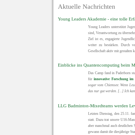
Aktuelle Nachrichten
Young Leaders Akademie - eine tolle Er
Young Leaders unterstützt Jugen
sind, Verantwortung zu überneh
Ziel ist es, engagierte Jugendl
weiter zu bestärken. Durch ve
Gesellschaft aktiv mit gestalten 
Einblicke ins Quantencomputing beim
Das Camp fand in Paderborn sta
für
innovative Forschung im
sogar vom Chiemsee. Wenn Leute
das nur gut werden. [...] Ich ka
LLG Badminton-Mixedteams werden Leve
Letzten Dienstag, den 25.11. fa
statt. Dazu trat unsere U16-Ma
aber manchmal auch deutlichen S
gewann damit die diesjährige Sta