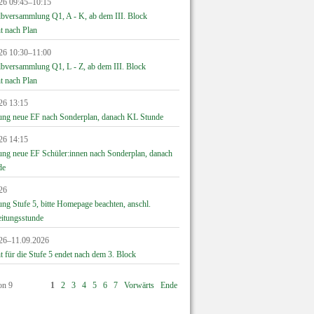
26 09:45–10:15
lbversammlung Q1, A - K, ab dem III. Block
t nach Plan
26 10:30–11:00
lbversammlung Q1, L - Z, ab dem III. Block
t nach Plan
26 13:15
ung neue EF nach Sonderplan, danach KL Stunde
26 14:15
ung neue EF Schüler:innen nach Sonderplan, danach
de
26
ng Stufe 5, bitte Homepage beachten, anschl.
eitungsstunde
26–11.09.2026
t für die Stufe 5 endet nach dem 3. Block
on 9
1
2
3
4
5
6
7
Vorwärts
Ende