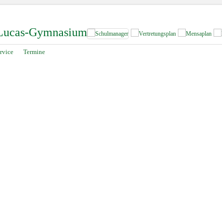
-Lucas-Gymnasium
rvice
Termine