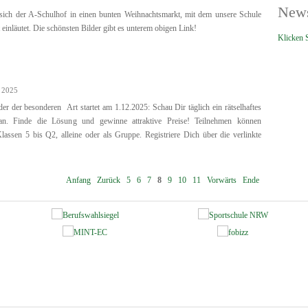
News
 sich der A-Schulhof in einen bunten Weihnachtsmarkt, mit dem unsere Schule
t einläutet. Die schönsten Bilder gibt es unterem obigen Link!
Klicken S
 2025
er der besonderen Art startet am 1.12.2025: Schau Dir täglich ein rätselhaftes
an. Finde die Lösung und gewinne attraktive Preise! Teilnehmen können
assen 5 bis Q2, alleine oder als Gruppe. Registriere Dich über die verlinkte
Anfang
Zurück
5
6
7
8
9
10
11
Vorwärts
Ende