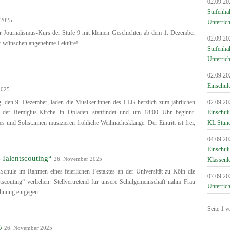
02.09.20
Stufenha
 2025
Unterrich
r Journalismus-Kurs der Stufe 9 mit kleinen Geschichten ab dem 1. Dezember
02.09.20
ir wünschen angenehme Lektüre!
Stufenha
Unterrich
02.09.20
Einschul
2025
, den 9. Dezember, laden die Musiker:innen des LLG herzlich zum jährlichen
02.09.20
n der Remigius-Kirche in Opladen stattfindet und um 18:00 Uhr beginnt.
Einschul
 und Solist:innen musizieren fröhliche Weihnachtsklänge. Der Eintritt ist frei,
KL Stun
04.09.20
Einschulu
-Talentscouting“
26. November 2025
Klassenl
chule im Rahmen eines feierlichen Festaktes an der Universität zu Köln die
07.09.20
scouting“ verliehen. Stellvertretend für unsere Schulgemeinschaft nahm Frau
Unterrich
chnung entgegen.
Seite 1 v
5
26. November 2025