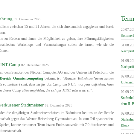
Term
fahrung
09. Dezember 2025
dliche zwischen 15 und 21 Jahren, die sich ehrenamtlich engagieren und bereit
20.07.20
men.
Sommerf
iche zu fördern und ihnen die Möglichkeit zu geben, ihre Führungsfähigkeiten
rschiedene Workshops und Veranstaltungen sollen sie lernen, wie sie die
31.08.20
können.
Nachprüfu
01.09.20
 MINT-Camp
02. Dezember 2025
Nachprüf
tt, dem Standort der Nixdorf Computer AG und der Universität Paderborn, die
02.09.20
 Bereich Quantencomputing
bekannt ist.
"Manche Teilnehmer*innen kamen
Unterrich
 so motiviert sind, dass sie für das Camp um 6 Uhr morgens aufstehen, kann
nn dieses Camp allen empfehlen, die sich für MINT interessieren"
.
02.09.20
Stufenha
dem II. 
rkusener Stadtmeister
02. Dezember 2025
nden die diesjährigen Stadtmeisterschaften im Badminton bei uns an der Schule
02.09.20
nnschaft gegen das Werner-Heisenberg-Gymnasium an. In zum Teil spannenden,
Stufenha
pielen, konnte sich unser Team letzten Endes souverän mit 7:0 durchsetzen und
Block
dtmeisterschaft.