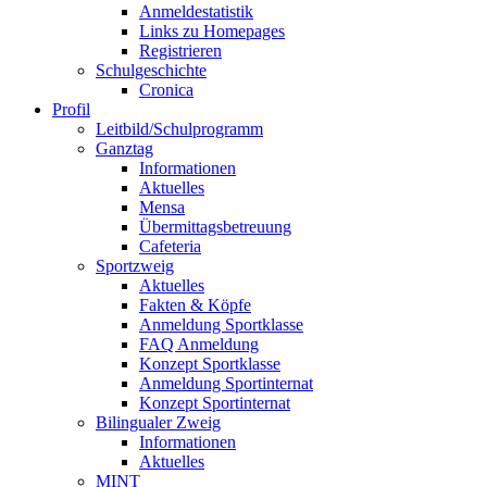
Anmeldestatistik
Links zu Homepages
Registrieren
Schulgeschichte
Cronica
Profil
Leitbild/Schulprogramm
Ganztag
Informationen
Aktuelles
Mensa
Übermittagsbetreuung
Cafeteria
Sportzweig
Aktuelles
Fakten & Köpfe
Anmeldung Sportklasse
FAQ Anmeldung
Konzept Sportklasse
Anmeldung Sportinternat
Konzept Sportinternat
Bilingualer Zweig
Informationen
Aktuelles
MINT