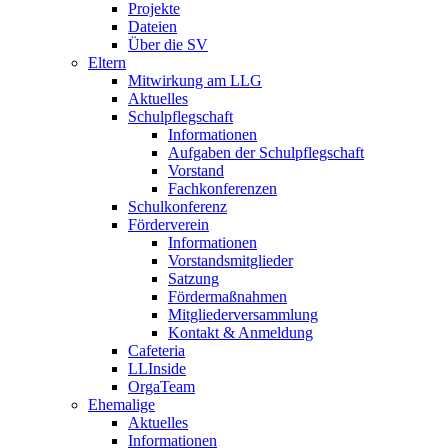
Projekte
Dateien
Über die SV
Eltern
Mitwirkung am LLG
Aktuelles
Schulpflegschaft
Informationen
Aufgaben der Schulpflegschaft
Vorstand
Fachkonferenzen
Schulkonferenz
Förderverein
Informationen
Vorstandsmitglieder
Satzung
Fördermaßnahmen
Mitgliederversammlung
Kontakt & Anmeldung
Cafeteria
LLInside
OrgaTeam
Ehemalige
Aktuelles
Informationen