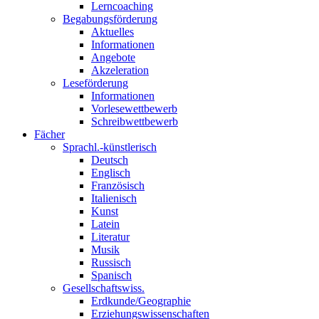
Lerncoaching
Begabungsförderung
Aktuelles
Informationen
Angebote
Akzeleration
Leseförderung
Informationen
Vorlesewettbewerb
Schreibwettbewerb
Fächer
Sprachl.-künstlerisch
Deutsch
Englisch
Französisch
Italienisch
Kunst
Latein
Literatur
Musik
Russisch
Spanisch
Gesellschaftswiss.
Erdkunde/Geographie
Erziehungswissenschaften