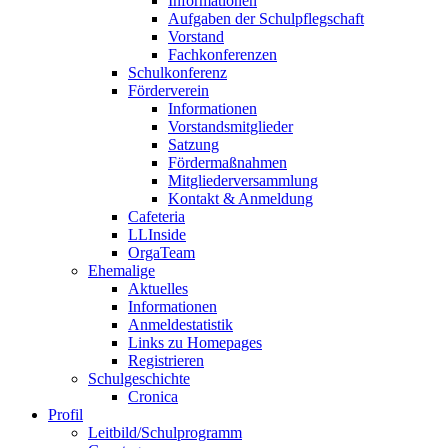
Informationen
Aufgaben der Schulpflegschaft
Vorstand
Fachkonferenzen
Schulkonferenz
Förderverein
Informationen
Vorstandsmitglieder
Satzung
Fördermaßnahmen
Mitgliederversammlung
Kontakt & Anmeldung
Cafeteria
LLInside
OrgaTeam
Ehemalige
Aktuelles
Informationen
Anmeldestatistik
Links zu Homepages
Registrieren
Schulgeschichte
Cronica
Profil
Leitbild/Schulprogramm