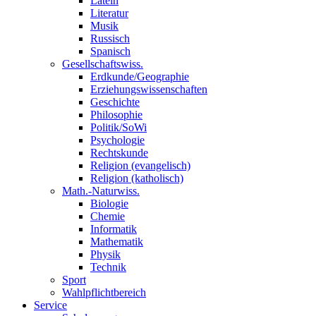
Latein
Literatur
Musik
Russisch
Spanisch
Gesellschaftswiss.
Erdkunde/Geographie
Erziehungswissenschaften
Geschichte
Philosophie
Politik/SoWi
Psychologie
Rechtskunde
Religion (evangelisch)
Religion (katholisch)
Math.-Naturwiss.
Biologie
Chemie
Informatik
Mathematik
Physik
Technik
Sport
Wahlpflichtbereich
Service