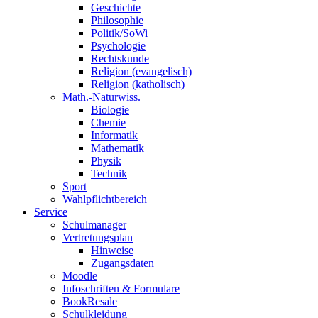
Geschichte
Philosophie
Politik/SoWi
Psychologie
Rechtskunde
Religion (evangelisch)
Religion (katholisch)
Math.-Naturwiss.
Biologie
Chemie
Informatik
Mathematik
Physik
Technik
Sport
Wahlpflichtbereich
Service
Schulmanager
Vertretungsplan
Hinweise
Zugangsdaten
Moodle
Infoschriften & Formulare
BookResale
Schulkleidung