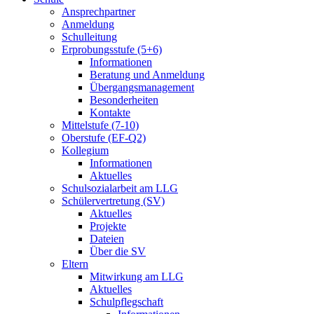
Ansprechpartner
Anmeldung
Schulleitung
Erprobungsstufe (5+6)
Informationen
Beratung und Anmeldung
Übergangsmanagement
Besonderheiten
Kontakte
Mittelstufe (7-10)
Oberstufe (EF-Q2)
Kollegium
Informationen
Aktuelles
Schulsozialarbeit am LLG
Schülervertretung (SV)
Aktuelles
Projekte
Dateien
Über die SV
Eltern
Mitwirkung am LLG
Aktuelles
Schulpflegschaft