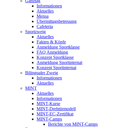
Ganztag
Informationen
Aktuelles
Mensa
Übermittagsbetreuung
Cafeteria
Sportzweig
Aktuelles
Fakten & Köpfe
Anmeldung Sportklasse
FAQ Anmeldung
Konzept Sportklasse
Anmeldung Sportinternat
Konzept Sportinternat
Bilingualer Zweig
Informationen
Aktuelles
MINT
Aktuelles
Informationen
MINT-Kurse
MINT-Drehtürmodell
MINT-EC-Zertifikat
MINT-Camps
Berichte von MINT-Camps