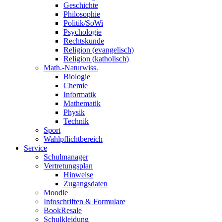
Geschichte
Philosophie
Politik/SoWi
Psychologie
Rechtskunde
Religion (evangelisch)
Religion (katholisch)
Math.-Naturwiss.
Biologie
Chemie
Informatik
Mathematik
Physik
Technik
Sport
Wahlpflichtbereich
Service
Schulmanager
Vertretungsplan
Hinweise
Zugangsdaten
Moodle
Infoschriften & Formulare
BookResale
Schulkleidung