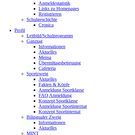
Anmeldestatistik
Links zu Homepages
Registrieren
Schulgeschichte
Cronica
Profil
Leitbild/Schulprogramm
Ganztag
Informationen
Aktuelles
Mensa
Übermittagsbetreuung
Cafeteria
Sportzweig
Aktuelles
Fakten & Köpfe
Anmeldung Sportklasse
FAQ Anmeldung
Konzept Sportklasse
Anmeldung Sportinternat
Konzept Sportinternat
Bilingualer Zweig
Informationen
Aktuelles
MINT