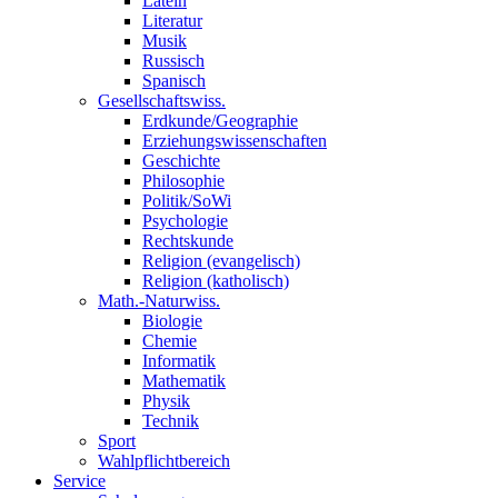
Latein
Literatur
Musik
Russisch
Spanisch
Gesellschaftswiss.
Erdkunde/Geographie
Erziehungswissenschaften
Geschichte
Philosophie
Politik/SoWi
Psychologie
Rechtskunde
Religion (evangelisch)
Religion (katholisch)
Math.-Naturwiss.
Biologie
Chemie
Informatik
Mathematik
Physik
Technik
Sport
Wahlpflichtbereich
Service