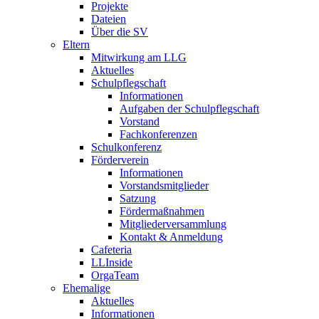
Projekte
Dateien
Über die SV
Eltern
Mitwirkung am LLG
Aktuelles
Schulpflegschaft
Informationen
Aufgaben der Schulpflegschaft
Vorstand
Fachkonferenzen
Schulkonferenz
Förderverein
Informationen
Vorstandsmitglieder
Satzung
Fördermaßnahmen
Mitgliederversammlung
Kontakt & Anmeldung
Cafeteria
LLInside
OrgaTeam
Ehemalige
Aktuelles
Informationen