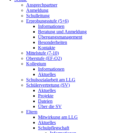
Ansprechpartner
Anmeldung
Schulleitung
Erprobungsstufe (5+6)
Informationen
Beratung und Anmeldung
Übergangsmanagement
Besonderheiten
Kontakte
Mittelstufe (7-10)
Oberstufe (EF-Q2)
Kollegium
Informationen
Aktuelles
Schulsozialarbeit am LLG
Schülervertretung (SV)
Aktuelles
Projekte
Dateien
Über die SV
Eltern
Mitwirkung am LLG
Aktuelles
Schulpflegschaft