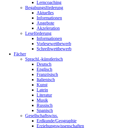
Lerncoaching
Begabungsförderung
Aktuelles
Informationen
Angebote
Akzeleration
Leseförderung
Informationen
Vorlesewettbewerb
Schreibwettbewerb
Fächer
Sprachl.-künstlerisch
Deutsch
Englisch
Französisch
Italienisch
Kunst
Latein
Literatur
Musik
Russisch
Spanisch
Gesellschaftswiss.
Erdkunde/Geographie
Erziehungswissenschaften