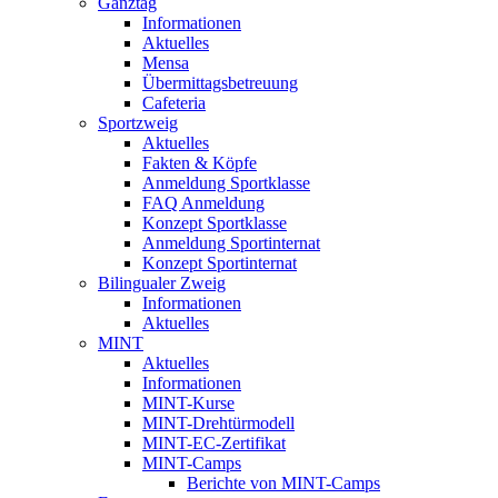
Ganztag
Informationen
Aktuelles
Mensa
Übermittagsbetreuung
Cafeteria
Sportzweig
Aktuelles
Fakten & Köpfe
Anmeldung Sportklasse
FAQ Anmeldung
Konzept Sportklasse
Anmeldung Sportinternat
Konzept Sportinternat
Bilingualer Zweig
Informationen
Aktuelles
MINT
Aktuelles
Informationen
MINT-Kurse
MINT-Drehtürmodell
MINT-EC-Zertifikat
MINT-Camps
Berichte von MINT-Camps