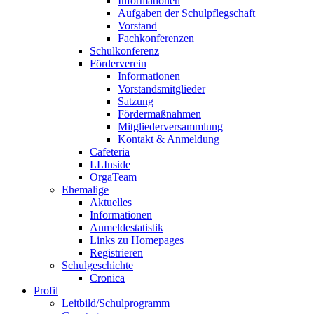
Informationen
Aufgaben der Schulpflegschaft
Vorstand
Fachkonferenzen
Schulkonferenz
Förderverein
Informationen
Vorstandsmitglieder
Satzung
Fördermaßnahmen
Mitgliederversammlung
Kontakt & Anmeldung
Cafeteria
LLInside
OrgaTeam
Ehemalige
Aktuelles
Informationen
Anmeldestatistik
Links zu Homepages
Registrieren
Schulgeschichte
Cronica
Profil
Leitbild/Schulprogramm