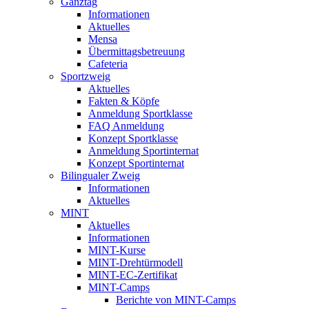
Ganztag
Informationen
Aktuelles
Mensa
Übermittagsbetreuung
Cafeteria
Sportzweig
Aktuelles
Fakten & Köpfe
Anmeldung Sportklasse
FAQ Anmeldung
Konzept Sportklasse
Anmeldung Sportinternat
Konzept Sportinternat
Bilingualer Zweig
Informationen
Aktuelles
MINT
Aktuelles
Informationen
MINT-Kurse
MINT-Drehtürmodell
MINT-EC-Zertifikat
MINT-Camps
Berichte von MINT-Camps