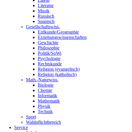
Latein
Literatur
Musik
Russisch
Spanisch
Gesellschaftswiss.
Erdkunde/Geographie
Erziehungswissenschaften
Geschichte
Philosophie
Politik/SoWi
Psychologie
Rechtskunde
Religion (evangelisch)
Religion (katholisch)
Math.-Naturwiss.
Biologie
Chemie
Informatik
Mathematik
Physik
Technik
Sport
Wahlpflichtbereich
Service