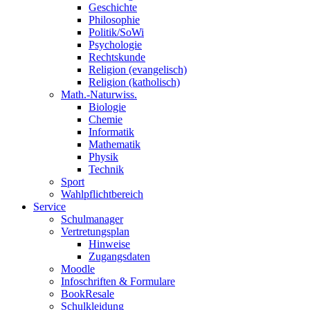
Geschichte
Philosophie
Politik/SoWi
Psychologie
Rechtskunde
Religion (evangelisch)
Religion (katholisch)
Math.-Naturwiss.
Biologie
Chemie
Informatik
Mathematik
Physik
Technik
Sport
Wahlpflichtbereich
Service
Schulmanager
Vertretungsplan
Hinweise
Zugangsdaten
Moodle
Infoschriften & Formulare
BookResale
Schulkleidung