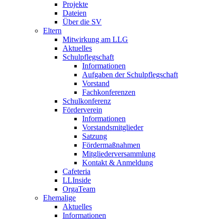
Projekte
Dateien
Über die SV
Eltern
Mitwirkung am LLG
Aktuelles
Schulpflegschaft
Informationen
Aufgaben der Schulpflegschaft
Vorstand
Fachkonferenzen
Schulkonferenz
Förderverein
Informationen
Vorstandsmitglieder
Satzung
Fördermaßnahmen
Mitgliederversammlung
Kontakt & Anmeldung
Cafeteria
LLInside
OrgaTeam
Ehemalige
Aktuelles
Informationen