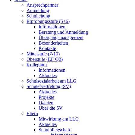
Ansprechpartner
Anmeldung
Schulleitung
Erprobungsstufe (5+6)
Informationen
Beratung und Anmeldung
Übergangsmanagement
Besonderheiten
Kontakte
Mittelstufe (7-10)
Oberstufe (EF-Q2)
Kollegium
Informationen
Aktuelles
Schulsozialarbeit am LLG
Schülervertretung (SV)
Aktuelles
Projekte
Dateien
Über die SV
Eltern
Mitwirkung am LLG
Aktuelles
Schulpflegschaft