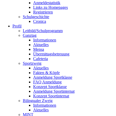
Anmeldestatistik
Links zu Homepages
Registrieren
Schulgeschichte
Cronica
Profil
Leitbild/Schulprogramm
Ganztag
Informationen
Aktuelles
Mensa
Übermittagsbetreuung
Cafeteria
Sportzweig
Aktuelles
Fakten & Köpfe
Anmeldung Sportklasse
FAQ Anmeldung
Konzept Sportklasse
Anmeldung Sportinternat
Konzept Sportinternat
Bilingualer Zweig
Informationen
Aktuelles
MINT