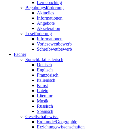
Lerncoaching
Begabungsförderung
Aktuelles
Informationen
Angebote
Akzeleration
Leseförderung
Informationen
Vorlesewettbewerb
Schreibwettbewerb
Fächer
Sprachl.-künstlerisch
Deutsch
Englisch
Französisch
Italienisch
Kunst
Latein
Literatur
Musik
Russisch
Spanisch
Gesellschaftswiss.
Erdkunde/Geographie
Erziehungswissenschaften