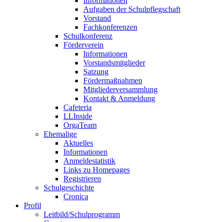
Informationen
Aufgaben der Schulpflegschaft
Vorstand
Fachkonferenzen
Schulkonferenz
Förderverein
Informationen
Vorstandsmitglieder
Satzung
Fördermaßnahmen
Mitgliederversammlung
Kontakt & Anmeldung
Cafeteria
LLInside
OrgaTeam
Ehemalige
Aktuelles
Informationen
Anmeldestatistik
Links zu Homepages
Registrieren
Schulgeschichte
Cronica
Profil
Leitbild/Schulprogramm