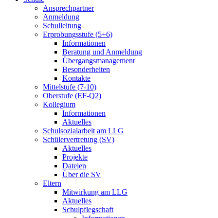
Ansprechpartner
Anmeldung
Schulleitung
Erprobungsstufe (5+6)
Informationen
Beratung und Anmeldung
Übergangsmanagement
Besonderheiten
Kontakte
Mittelstufe (7-10)
Oberstufe (EF-Q2)
Kollegium
Informationen
Aktuelles
Schulsozialarbeit am LLG
Schülervertretung (SV)
Aktuelles
Projekte
Dateien
Über die SV
Eltern
Mitwirkung am LLG
Aktuelles
Schulpflegschaft