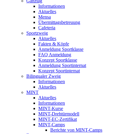
Ganztag
Informationen
Aktuelles
Mensa
Übermittagsbetreuung
Cafeteria
Sportzweig
Aktuelles
Fakten & Köpfe
Anmeldung Sportklasse
FAQ Anmeldung
Konzept Sportklasse
Anmeldung Sportinternat
Konzept Sportinternat
Bilingualer Zweig
Informationen
Aktuelles
MINT
Aktuelles
Informationen
MINT-Kurse
MINT-Drehtürmodell
MINT-EC-Zertifikat
MINT-Camps
Berichte von MINT-Camps