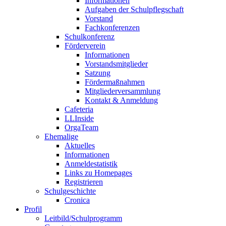
Informationen
Aufgaben der Schulpflegschaft
Vorstand
Fachkonferenzen
Schulkonferenz
Förderverein
Informationen
Vorstandsmitglieder
Satzung
Fördermaßnahmen
Mitgliederversammlung
Kontakt & Anmeldung
Cafeteria
LLInside
OrgaTeam
Ehemalige
Aktuelles
Informationen
Anmeldestatistik
Links zu Homepages
Registrieren
Schulgeschichte
Cronica
Profil
Leitbild/Schulprogramm