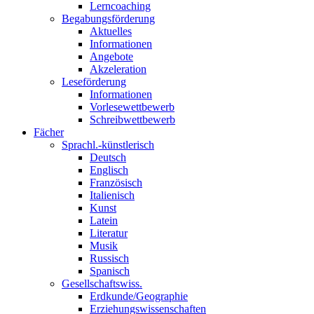
Lerncoaching
Begabungsförderung
Aktuelles
Informationen
Angebote
Akzeleration
Leseförderung
Informationen
Vorlesewettbewerb
Schreibwettbewerb
Fächer
Sprachl.-künstlerisch
Deutsch
Englisch
Französisch
Italienisch
Kunst
Latein
Literatur
Musik
Russisch
Spanisch
Gesellschaftswiss.
Erdkunde/Geographie
Erziehungswissenschaften