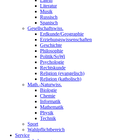
Latein
Literatur
Musik
Russisch
Spanisch
Gesellschaftswiss.
Erdkunde/Geographie
Erziehungswissenschaften
Geschichte
Philosophie
Politik/SoWi
Psychologie
Rechtskunde
Religion (evangelisch)
Religion (katholisch)
Math.-Naturwiss.
Biologie
Chemie
Informatik
Mathematik
Physik
Technik
Sport
Wahlpflichtbereich
Service