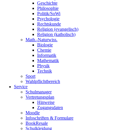
Geschichte
Philosophie
Politik/SoWi
Psychologie
Rechtskunde
Religion (evangelisch)
Religion (katholisch)
Math.-Naturwiss.
Biologie
Chemie
Informatik
Mathematik
Physik
Technik
Sport
Wahlpflichtbereich
Service
Schulmanager
Vertretungsplan
Hinweise
Zugangsdaten
Moodle
Infoschriften & Formulare
BookResale
Schulkleidung