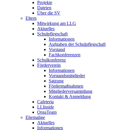
Projekte
Dateien
Über die SV
Eltern
Mitwirkung am LLG
Aktuelles
Schulpflegschaft
Informationen
Aufgaben der Schulpflegschaft
Vorstand
Fachkonferenzen
Schulkonferenz
Förderverein
Informationen
Vorstandsmitglieder
Satzung
Fördermaßnahmen
Mitgliederversammlung
Kontakt & Anmeldung
Cafeteria
LLInside
OrgaTeam
Ehemalige
Aktuelles
Informationen