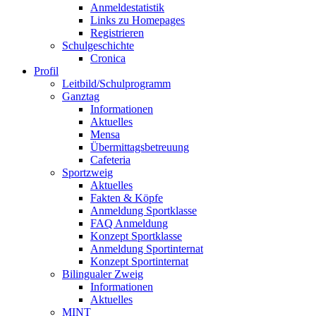
Anmeldestatistik
Links zu Homepages
Registrieren
Schulgeschichte
Cronica
Profil
Leitbild/Schulprogramm
Ganztag
Informationen
Aktuelles
Mensa
Übermittagsbetreuung
Cafeteria
Sportzweig
Aktuelles
Fakten & Köpfe
Anmeldung Sportklasse
FAQ Anmeldung
Konzept Sportklasse
Anmeldung Sportinternat
Konzept Sportinternat
Bilingualer Zweig
Informationen
Aktuelles
MINT