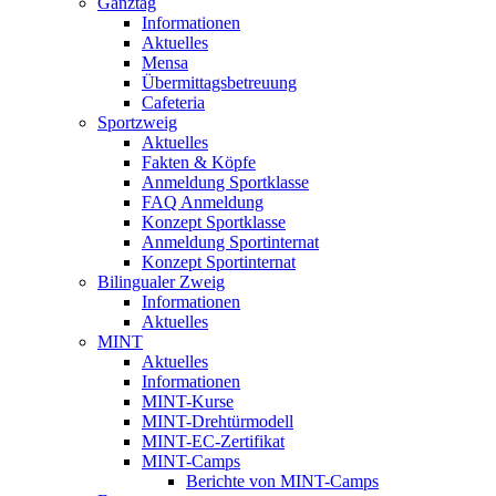
Ganztag
Informationen
Aktuelles
Mensa
Übermittagsbetreuung
Cafeteria
Sportzweig
Aktuelles
Fakten & Köpfe
Anmeldung Sportklasse
FAQ Anmeldung
Konzept Sportklasse
Anmeldung Sportinternat
Konzept Sportinternat
Bilingualer Zweig
Informationen
Aktuelles
MINT
Aktuelles
Informationen
MINT-Kurse
MINT-Drehtürmodell
MINT-EC-Zertifikat
MINT-Camps
Berichte von MINT-Camps