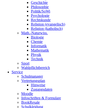
Geschichte
Philosophie
Politik/SoWi
Psychologie
Rechtskunde
Religion (evangelisch)
Religion (katholisch)
Math.-Naturwiss.
Biologie
Chemie
Informatik
Mathematik
Physik
Technik
Sport
Wahlpflichtbereich
Service
Schulmanager
Vertretungsplan
Hinweise
Zugangsdaten
Moodle
Infoschriften & Formulare
BookResale
Schulkleidung