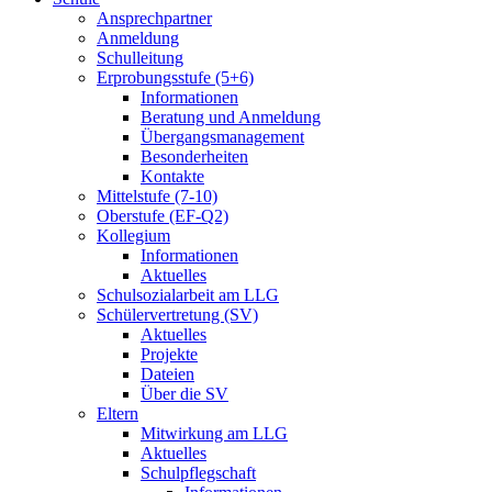
Ansprechpartner
Anmeldung
Schulleitung
Erprobungsstufe (5+6)
Informationen
Beratung und Anmeldung
Übergangsmanagement
Besonderheiten
Kontakte
Mittelstufe (7-10)
Oberstufe (EF-Q2)
Kollegium
Informationen
Aktuelles
Schulsozialarbeit am LLG
Schülervertretung (SV)
Aktuelles
Projekte
Dateien
Über die SV
Eltern
Mitwirkung am LLG
Aktuelles
Schulpflegschaft