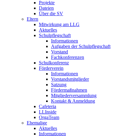
Projekte
Dateien
Über die SV
Eltern
Mitwirkung am LLG
Aktuelles
Schulpflegschaft
Informationen
Aufgaben der Schulpflegschaft
Vorstand
Fachkonferenzen
Schulkonferenz
Förderverein
Informationen
Vorstandsmitglieder
Satzung
Fördermaßnahmen
Mitgliederversammlung
Kontakt & Anmeldung
Cafeteria
LLInside
OrgaTeam
Ehemalige
Aktuelles
Informationen