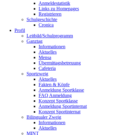
Anmeldestatistik
Links zu Homepages
Registrieren
Schulgeschichte
Cronica
Profil
Leitbild/Schulprogramm
Ganztag
Informationen
Aktuelles
Mensa
Übermittagsbetreuung
Cafeteria
Sportzweig
Aktuelles
Fakten & Köpfe
Anmeldung Sportklasse
FAQ Anmeldung
Konzept Sportklasse
Anmeldung Sportinternat
Konzept Sportinternat
Bilingualer Zweig
Informationen
Aktuelles
MINT