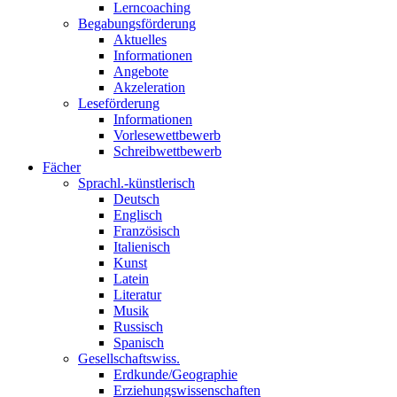
Lerncoaching
Begabungsförderung
Aktuelles
Informationen
Angebote
Akzeleration
Leseförderung
Informationen
Vorlesewettbewerb
Schreibwettbewerb
Fächer
Sprachl.-künstlerisch
Deutsch
Englisch
Französisch
Italienisch
Kunst
Latein
Literatur
Musik
Russisch
Spanisch
Gesellschaftswiss.
Erdkunde/Geographie
Erziehungswissenschaften