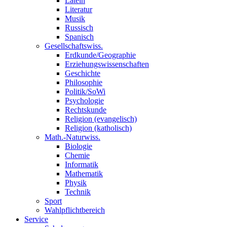
Latein
Literatur
Musik
Russisch
Spanisch
Gesellschaftswiss.
Erdkunde/Geographie
Erziehungswissenschaften
Geschichte
Philosophie
Politik/SoWi
Psychologie
Rechtskunde
Religion (evangelisch)
Religion (katholisch)
Math.-Naturwiss.
Biologie
Chemie
Informatik
Mathematik
Physik
Technik
Sport
Wahlpflichtbereich
Service