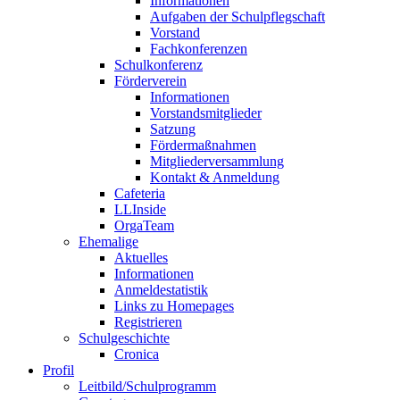
Informationen
Aufgaben der Schulpflegschaft
Vorstand
Fachkonferenzen
Schulkonferenz
Förderverein
Informationen
Vorstandsmitglieder
Satzung
Fördermaßnahmen
Mitgliederversammlung
Kontakt & Anmeldung
Cafeteria
LLInside
OrgaTeam
Ehemalige
Aktuelles
Informationen
Anmeldestatistik
Links zu Homepages
Registrieren
Schulgeschichte
Cronica
Profil
Leitbild/Schulprogramm