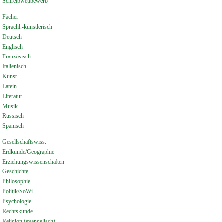
Schreibwettbewerb
Fächer
Sprachl.-künstlerisch
Deutsch
Englisch
Französisch
Italienisch
Kunst
Latein
Literatur
Musik
Russisch
Spanisch
Gesellschaftswiss.
Erdkunde/Geographie
Erziehungswissenschaften
Geschichte
Philosophie
Politik/SoWi
Psychologie
Rechtskunde
Religion (evangelisch)