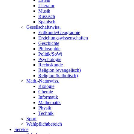
Latein
Literatur
Musik
Russisch
Spanisch
Gesellschaftswiss.
Erdkunde/Geographie
Erziehungswissenschaften
Geschichte
Philosophie
Politik/SoWi
Psychologie
Rechtskunde
Religion (evangelisch)
Religion (katholisch)
Math.-Naturwiss.
Biologie
Chemie
Informatik
Mathematik
Physik
Technik
Sport
Wahlpflichtbereich
Service