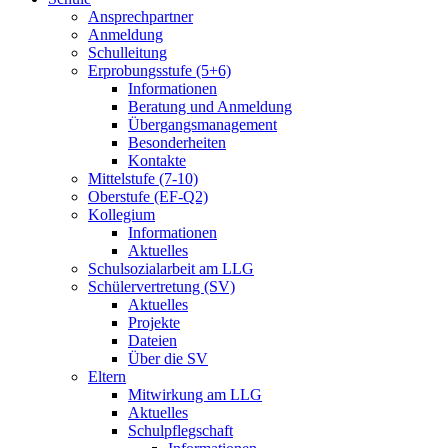
Ansprechpartner
Anmeldung
Schulleitung
Erprobungsstufe (5+6)
Informationen
Beratung und Anmeldung
Übergangsmanagement
Besonderheiten
Kontakte
Mittelstufe (7-10)
Oberstufe (EF-Q2)
Kollegium
Informationen
Aktuelles
Schulsozialarbeit am LLG
Schülervertretung (SV)
Aktuelles
Projekte
Dateien
Über die SV
Eltern
Mitwirkung am LLG
Aktuelles
Schulpflegschaft