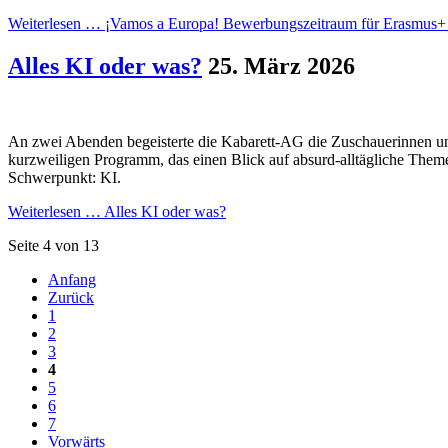
Weiterlesen …
¡Vamos a Europa! Bewerbungszeitraum für Erasmus+ s
Alles KI oder was?
25. März 2026
An zwei Abenden begeisterte die Kabarett-AG die Zuschauerinnen
kurzweiligen Programm, das einen Blick auf absurd-alltägliche Theme
Schwerpunkt: KI.
Weiterlesen …
Alles KI oder was?
Seite 4 von 13
Anfang
Zurück
1
2
3
4
5
6
7
Vorwärts