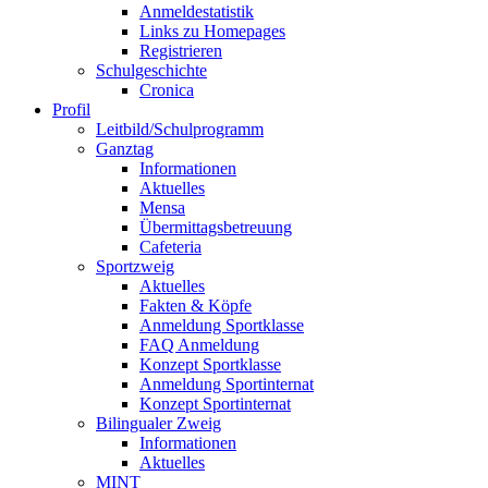
Anmeldestatistik
Links zu Homepages
Registrieren
Schulgeschichte
Cronica
Profil
Leitbild/Schulprogramm
Ganztag
Informationen
Aktuelles
Mensa
Übermittagsbetreuung
Cafeteria
Sportzweig
Aktuelles
Fakten & Köpfe
Anmeldung Sportklasse
FAQ Anmeldung
Konzept Sportklasse
Anmeldung Sportinternat
Konzept Sportinternat
Bilingualer Zweig
Informationen
Aktuelles
MINT