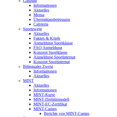
Ganztag
Informationen
Aktuelles
Mensa
Übermittagsbetreuung
Cafeteria
Sportzweig
Aktuelles
Fakten & Köpfe
Anmeldung Sportklasse
FAQ Anmeldung
Konzept Sportklasse
Anmeldung Sportinternat
Konzept Sportinternat
Bilingualer Zweig
Informationen
Aktuelles
MINT
Aktuelles
Informationen
MINT-Kurse
MINT-Drehtürmodell
MINT-EC-Zertifikat
MINT-Camps
Berichte von MINT-Camps