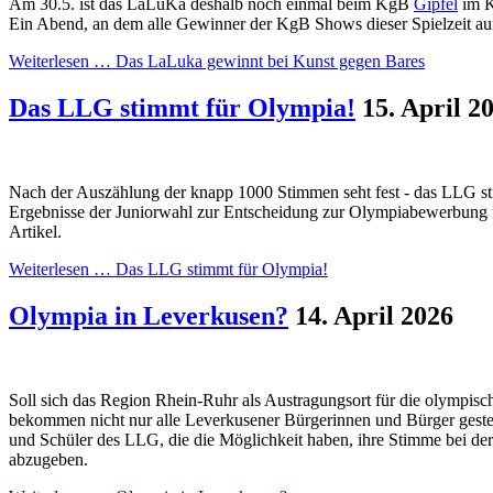
Am 30.5. ist das LaLuKa deshalb noch einmal beim KgB
Gipfel
im K
Ein Abend, an dem alle Gewinner der KgB Shows dieser Spielzeit auf
Weiterlesen …
Das LaLuka gewinnt bei Kunst gegen Bares
Das LLG stimmt für Olympia!
15. April 2
Nach der Auszählung der knapp 1000 Stimmen seht fest - das LLG s
Ergebnisse der Juniorwahl zur Entscheidung zur Olympiabewerbung f
Artikel.
Weiterlesen …
Das LLG stimmt für Olympia!
Olympia in Leverkusen?
14. April 2026
Soll sich das Region Rhein-Ruhr als Austragungsort für die olympis
bekommen nicht nur alle Leverkusener Bürgerinnen und Bürger gestel
und Schüler des LLG, die die Möglichkeit haben, ihre Stimme bei 
abzugeben.