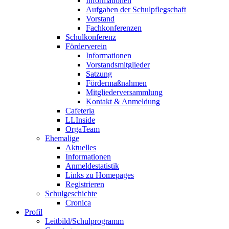
Informationen
Aufgaben der Schulpflegschaft
Vorstand
Fachkonferenzen
Schulkonferenz
Förderverein
Informationen
Vorstandsmitglieder
Satzung
Fördermaßnahmen
Mitgliederversammlung
Kontakt & Anmeldung
Cafeteria
LLInside
OrgaTeam
Ehemalige
Aktuelles
Informationen
Anmeldestatistik
Links zu Homepages
Registrieren
Schulgeschichte
Cronica
Profil
Leitbild/Schulprogramm