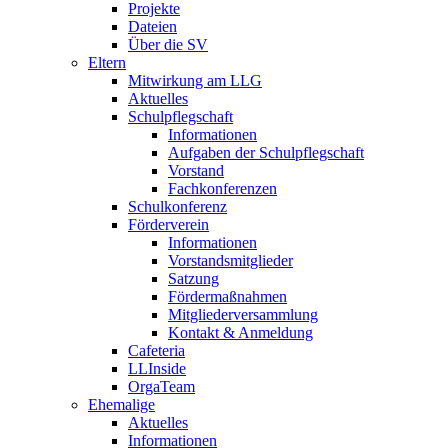
Projekte
Dateien
Über die SV
Eltern
Mitwirkung am LLG
Aktuelles
Schulpflegschaft
Informationen
Aufgaben der Schulpflegschaft
Vorstand
Fachkonferenzen
Schulkonferenz
Förderverein
Informationen
Vorstandsmitglieder
Satzung
Fördermaßnahmen
Mitgliederversammlung
Kontakt & Anmeldung
Cafeteria
LLInside
OrgaTeam
Ehemalige
Aktuelles
Informationen