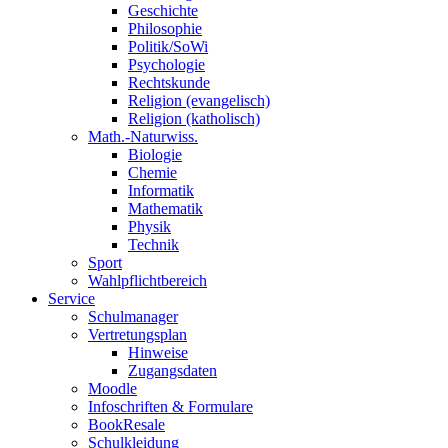
Geschichte
Philosophie
Politik/SoWi
Psychologie
Rechtskunde
Religion (evangelisch)
Religion (katholisch)
Math.-Naturwiss.
Biologie
Chemie
Informatik
Mathematik
Physik
Technik
Sport
Wahlpflichtbereich
Service
Schulmanager
Vertretungsplan
Hinweise
Zugangsdaten
Moodle
Infoschriften & Formulare
BookResale
Schulkleidung