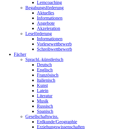
Lerncoaching
Begabungsförderung
Aktuelles
Informationen
Angebote
Akzeleration
Leseförderung
Informationen
Vorlesewettbewerb
Schreibwettbewerb
Fächer
Sprachl.-künstlerisch
Deutsch
Englisch
Französisch
Italienisch
Kunst
Latein
Literatur
Musik
Russisch
Spanisch
Gesellschaftswiss.
Erdkunde/Geographie
Erziehungswissenschaften