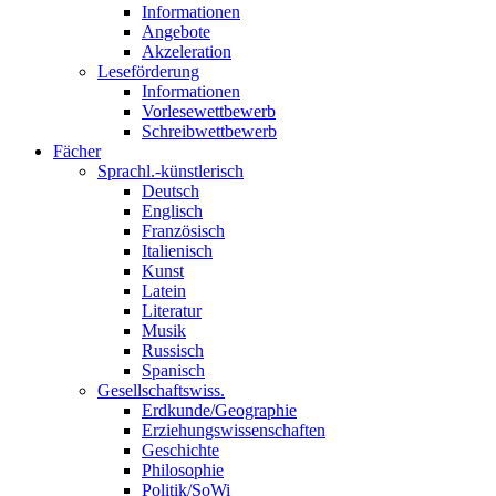
Informationen
Angebote
Akzeleration
Leseförderung
Informationen
Vorlesewettbewerb
Schreibwettbewerb
Fächer
Sprachl.-künstlerisch
Deutsch
Englisch
Französisch
Italienisch
Kunst
Latein
Literatur
Musik
Russisch
Spanisch
Gesellschaftswiss.
Erdkunde/Geographie
Erziehungswissenschaften
Geschichte
Philosophie
Politik/SoWi