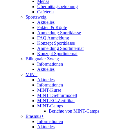
Mensa
Übermittagsbetreuung
Cafeteria
Sportzweig
Aktuelles
Fakten & Köpfe
Anmeldung Sportklasse
FAQ Anmeldung
Konzept Sportklasse
Anmeldung Sportinternat
Konzept Sportinternat
Bilingualer Zweig
Informationen
Aktuelles
MINT
Aktuelles
Informationen
MINT-Kurse
MINT-Drehtürmodell
MINT-EC-Zertifikat
MINT-Camps
Berichte von MINT-Camps
Erasmus+
Informationen
Aktuelles