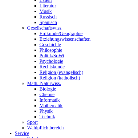
Latein
Literatur
Musik
Russisch
Spanisch
Gesellschaftswiss.
Erdkunde/Geographie
Erziehungswissenschaften
Geschichte
Philosophie
Politik/SoWi
Psychologie
Rechtskunde
Religion (evangelisch)
Religion (katholisch)
Math.-Naturwiss.
Biologie
Chemie
Informatik
Mathematik
Physik
Technik
Sport
Wahlpflichtbereich
Service