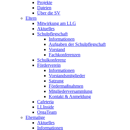
Projekte
Dateien
Über die SV
Eltern
Mitwirkung am LLG
Aktuelles
Schulpflegschaft
Informationen
Aufgaben der Schulpflegschaft
Vorstand
Fachkonferenzen
Schulkonferenz
Förderverein
Informationen
Vorstandsmitglieder
Satzung
Fördermaßnahmen
Mitgliederversammlung
Kontakt & Anmeldung
Cafeteria
LLInside
OrgaTeam
Ehemalige
Aktuelles
Informationen