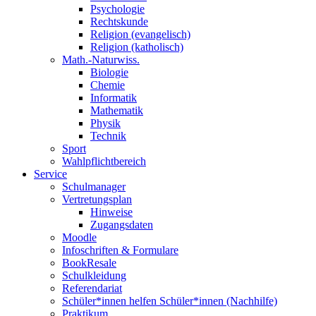
Psychologie
Rechtskunde
Religion (evangelisch)
Religion (katholisch)
Math.-Naturwiss.
Biologie
Chemie
Informatik
Mathematik
Physik
Technik
Sport
Wahlpflichtbereich
Service
Schulmanager
Vertretungsplan
Hinweise
Zugangsdaten
Moodle
Infoschriften & Formulare
BookResale
Schulkleidung
Referendariat
Schüler*innen helfen Schüler*innen (Nachhilfe)
Praktikum