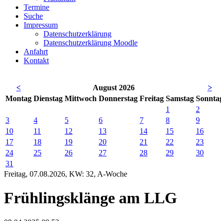
Termine
Suche
Impressum
Datenschutzerklärung
Datenschutzerklärung Moodle
Anfahrt
Kontakt
<
August 2026
>
Mo
ntag
Di
enstag
Mi
ttwoch
Do
nnerstag
Fr
eitag
Sa
mstag
So
nnta
1
2
3
4
5
6
7
8
9
10
11
12
13
14
15
16
17
18
19
20
21
22
23
24
25
26
27
28
29
30
31
Freitag, 07.08.2026, KW: 32, A-Woche
Frühlingsklänge am LLG