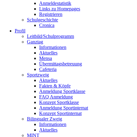
Anmeldestatistik
Links zu Homepages
Registrieren
Schulgeschichte
Cronica
Profil
Leitbild/Schulprogramm
Ganztag
Informationen
Aktuelles
Mensa
Übermittagsbetreuung
Cafeteria
Sportzweig
Aktuelles
Fakten & Köpfe
Anmeldung Sportklasse
FAQ Anmeldung
Konzept Sportklasse
Anmeldung Sportinternat
Konzept Sportinternat
Bilingualer Zweig
Informationen
Aktuelles
MINT