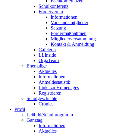
Fachkonferenzen
Schulkonferenz
Förderverein
Informationen
Vorstandsmitglieder
Satzung
Fördermaßnahmen
Mitgliederversammlung
Kontakt & Anmeldung
Cafeteria
LLInside
OrgaTeam
Ehemalige
Aktuelles
Informationen
Anmeldestatistik
Links zu Homepages
Registrieren
Schulgeschichte
Cronica
Profil
Leitbild/Schulprogramm
Ganztag
Informationen
Aktuelles