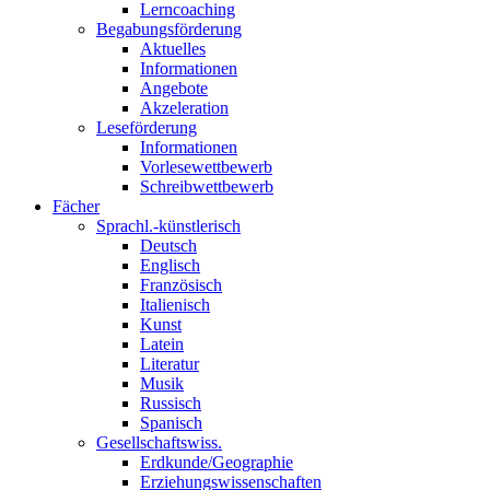
Lerncoaching
Begabungsförderung
Aktuelles
Informationen
Angebote
Akzeleration
Leseförderung
Informationen
Vorlesewettbewerb
Schreibwettbewerb
Fächer
Sprachl.-künstlerisch
Deutsch
Englisch
Französisch
Italienisch
Kunst
Latein
Literatur
Musik
Russisch
Spanisch
Gesellschaftswiss.
Erdkunde/Geographie
Erziehungswissenschaften