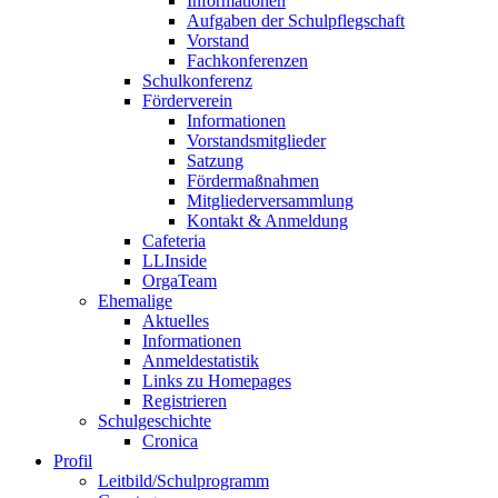
Informationen
Aufgaben der Schulpflegschaft
Vorstand
Fachkonferenzen
Schulkonferenz
Förderverein
Informationen
Vorstandsmitglieder
Satzung
Fördermaßnahmen
Mitgliederversammlung
Kontakt & Anmeldung
Cafeteria
LLInside
OrgaTeam
Ehemalige
Aktuelles
Informationen
Anmeldestatistik
Links zu Homepages
Registrieren
Schulgeschichte
Cronica
Profil
Leitbild/Schulprogramm