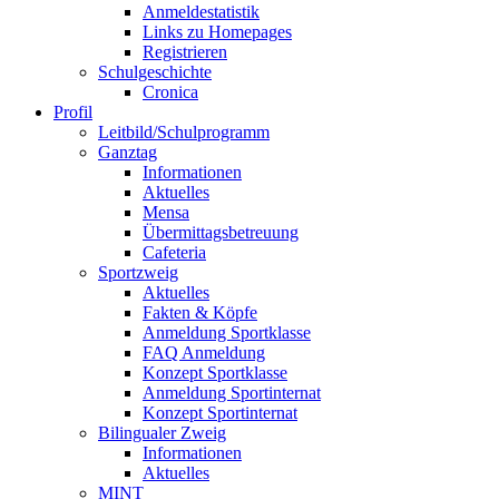
Anmeldestatistik
Links zu Homepages
Registrieren
Schulgeschichte
Cronica
Profil
Leitbild/Schulprogramm
Ganztag
Informationen
Aktuelles
Mensa
Übermittagsbetreuung
Cafeteria
Sportzweig
Aktuelles
Fakten & Köpfe
Anmeldung Sportklasse
FAQ Anmeldung
Konzept Sportklasse
Anmeldung Sportinternat
Konzept Sportinternat
Bilingualer Zweig
Informationen
Aktuelles
MINT