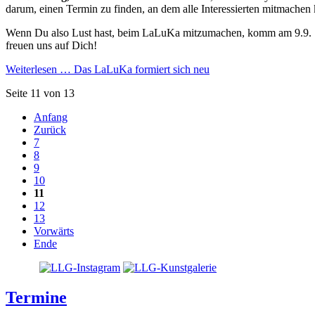
darum, einen Termin zu finden, an dem alle Interessierten mitmachen
Wenn Du also Lust hast, beim LaLuKa mitzumachen, komm am 9.9.
freuen uns auf Dich!
Weiterlesen …
Das LaLuKa formiert sich neu
Seite 11 von 13
Anfang
Zurück
7
8
9
10
11
12
13
Vorwärts
Ende
Termine