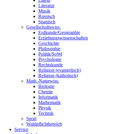
Latein
Literatur
Musik
Russisch
Spanisch
Gesellschaftswiss.
Erdkunde/Geographie
Erziehungswissenschaften
Geschichte
Philosophie
Politik/SoWi
Psychologie
Rechtskunde
Religion (evangelisch)
Religion (katholisch)
Math.-Naturwiss.
Biologie
Chemie
Informatik
Mathematik
Physik
Technik
Sport
Wahlpflichtbereich
Service