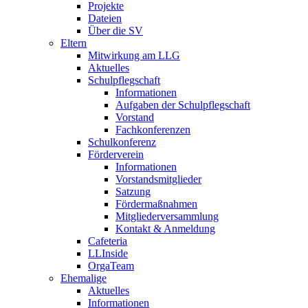
Projekte
Dateien
Über die SV
Eltern
Mitwirkung am LLG
Aktuelles
Schulpflegschaft
Informationen
Aufgaben der Schulpflegschaft
Vorstand
Fachkonferenzen
Schulkonferenz
Förderverein
Informationen
Vorstandsmitglieder
Satzung
Fördermaßnahmen
Mitgliederversammlung
Kontakt & Anmeldung
Cafeteria
LLInside
OrgaTeam
Ehemalige
Aktuelles
Informationen