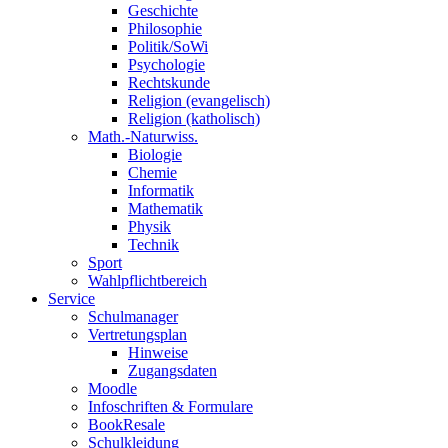
Geschichte
Philosophie
Politik/SoWi
Psychologie
Rechtskunde
Religion (evangelisch)
Religion (katholisch)
Math.-Naturwiss.
Biologie
Chemie
Informatik
Mathematik
Physik
Technik
Sport
Wahlpflichtbereich
Service
Schulmanager
Vertretungsplan
Hinweise
Zugangsdaten
Moodle
Infoschriften & Formulare
BookResale
Schulkleidung