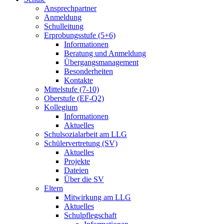
Ansprechpartner
Anmeldung
Schulleitung
Erprobungsstufe (5+6)
Informationen
Beratung und Anmeldung
Übergangsmanagement
Besonderheiten
Kontakte
Mittelstufe (7-10)
Oberstufe (EF-Q2)
Kollegium
Informationen
Aktuelles
Schulsozialarbeit am LLG
Schülervertretung (SV)
Aktuelles
Projekte
Dateien
Über die SV
Eltern
Mitwirkung am LLG
Aktuelles
Schulpflegschaft