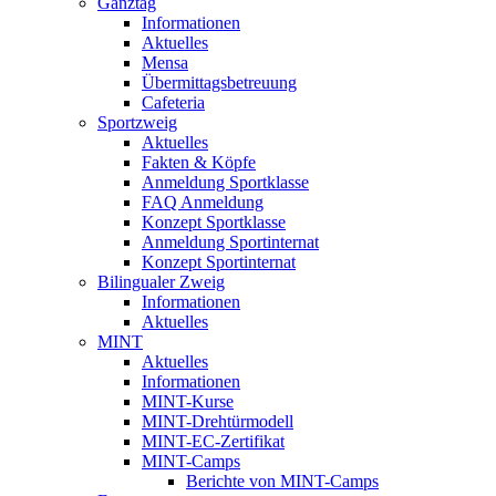
Ganztag
Informationen
Aktuelles
Mensa
Übermittagsbetreuung
Cafeteria
Sportzweig
Aktuelles
Fakten & Köpfe
Anmeldung Sportklasse
FAQ Anmeldung
Konzept Sportklasse
Anmeldung Sportinternat
Konzept Sportinternat
Bilingualer Zweig
Informationen
Aktuelles
MINT
Aktuelles
Informationen
MINT-Kurse
MINT-Drehtürmodell
MINT-EC-Zertifikat
MINT-Camps
Berichte von MINT-Camps