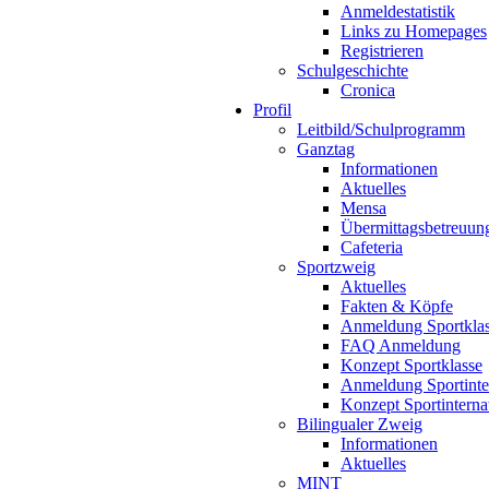
Anmeldestatistik
Links zu Homepages
Registrieren
Schulgeschichte
Cronica
Profil
Leitbild/Schulprogramm
Ganztag
Informationen
Aktuelles
Mensa
Übermittagsbetreuun
Cafeteria
Sportzweig
Aktuelles
Fakten & Köpfe
Anmeldung Sportkla
FAQ Anmeldung
Konzept Sportklasse
Anmeldung Sportinte
Konzept Sportinterna
Bilingualer Zweig
Informationen
Aktuelles
MINT