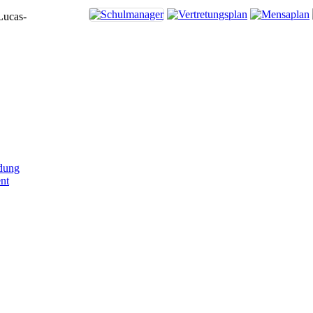
Lucas-
dung
nt