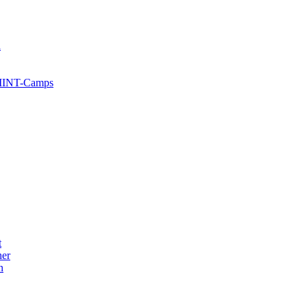
l
 MINT-Camps
t
her
n