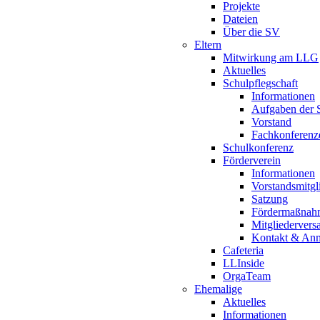
Projekte
Dateien
Über die SV
Eltern
Mitwirkung am LLG
Aktuelles
Schulpflegschaft
Informationen
Aufgaben der S
Vorstand
Fachkonferenz
Schulkonferenz
Förderverein
Informationen
Vorstandsmitgl
Satzung
Fördermaßnah
Mitgliederver
Kontakt & An
Cafeteria
LLInside
OrgaTeam
Ehemalige
Aktuelles
Informationen