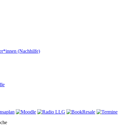
er*innen (Nachhilfe)
dle
oche