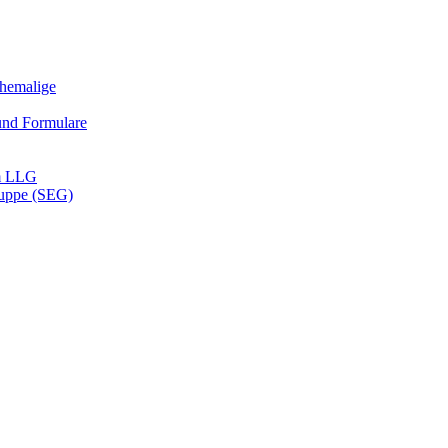
Ehemalige
und Formulare
m LLG
ruppe (SEG)