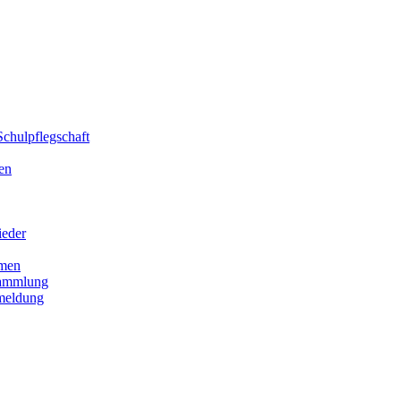
chulpflegschaft
en
ieder
men
sammlung
meldung