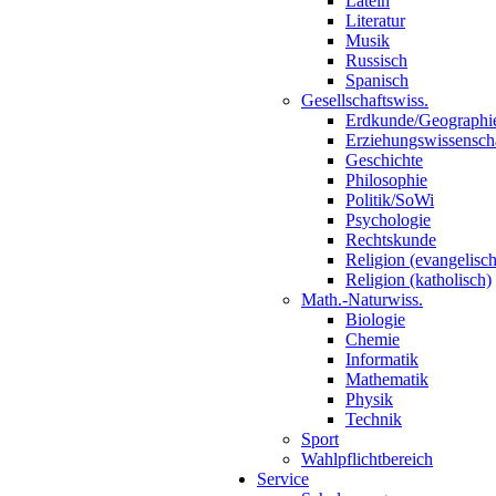
Latein
Literatur
Musik
Russisch
Spanisch
Gesellschaftswiss.
Erdkunde/Geographi
Erziehungswissensch
Geschichte
Philosophie
Politik/SoWi
Psychologie
Rechtskunde
Religion (evangelisch
Religion (katholisch)
Math.-Naturwiss.
Biologie
Chemie
Informatik
Mathematik
Physik
Technik
Sport
Wahlpflichtbereich
Service