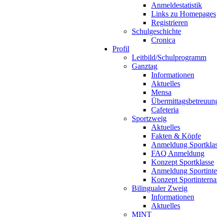
Anmeldestatistik
Links zu Homepages
Registrieren
Schulgeschichte
Cronica
Profil
Leitbild/Schulprogramm
Ganztag
Informationen
Aktuelles
Mensa
Übermittagsbetreuun
Cafeteria
Sportzweig
Aktuelles
Fakten & Köpfe
Anmeldung Sportkla
FAQ Anmeldung
Konzept Sportklasse
Anmeldung Sportinte
Konzept Sportinterna
Bilingualer Zweig
Informationen
Aktuelles
MINT