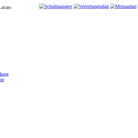
Lucas-
dung
nt