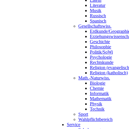
Latein
Literatur
Musik
Russisch
Spanisch
Gesellschaftswiss.
Erdkunde/Geographi
Erziehungswissensch
Geschichte
Philosophie
Politik/SoWi
Psychologie
Rechtskunde
Religion (evangelisch
Religion (katholisch)
Math.-Naturwiss.
Biologie
Chemie
Informatik
Mathematik
Physik
Technik
Sport
Wahlpflichtbereich
Service