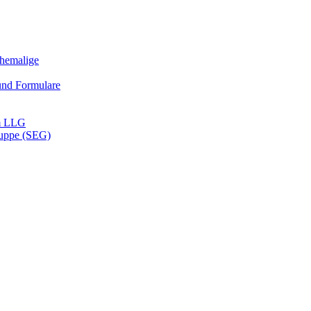
Ehemalige
und Formulare
m LLG
ruppe (SEG)