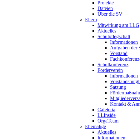
Projekte
Dateien
Über die SV
Eltern
Mitwirkung am LLG
Aktuelles
Schulpflegschaft
Informationen
Aufgaben der S
Vorstand
Fachkonferenz
Schulkonferenz
Förderverein
Informationen
Vorstandsmitgl
Satzung
Fördermaßnah
Mitgliederver
Kontakt & An
Cafeteria
LLInside
OrgaTeam
Ehemalige
Aktuelles
Informationen