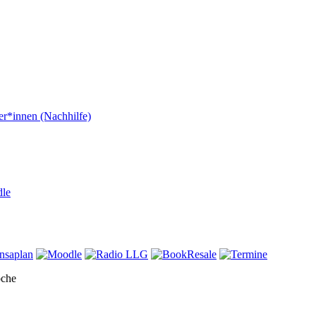
er*innen (Nachhilfe)
dle
oche