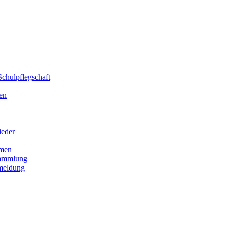
chulpflegschaft
en
ieder
men
sammlung
meldung