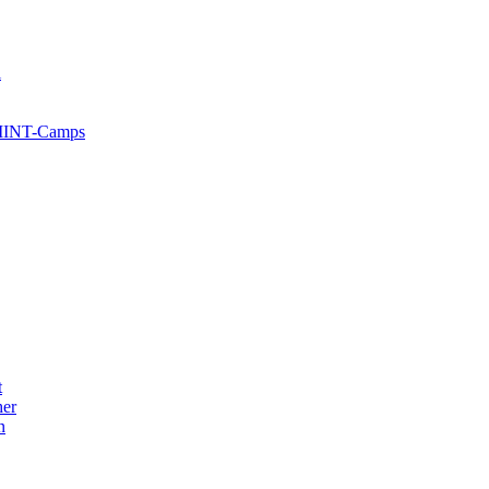
l
 MINT-Camps
t
her
n