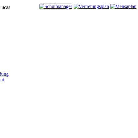
Lucas-
dung
nt