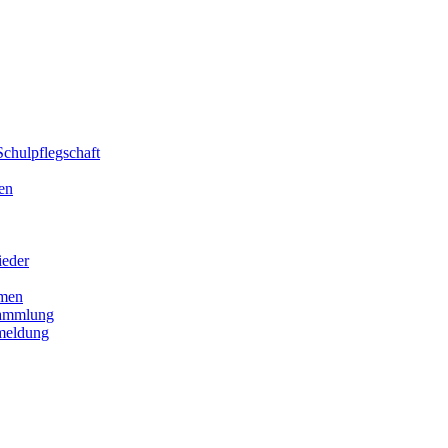
chulpflegschaft
en
ieder
men
sammlung
meldung