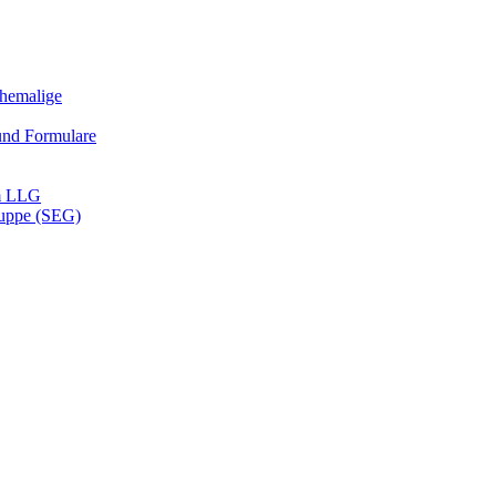
Ehemalige
und Formulare
m LLG
ruppe (SEG)