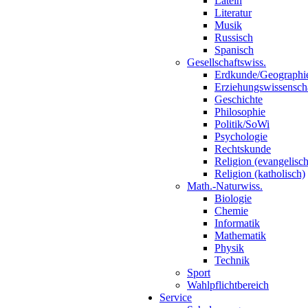
Latein
Literatur
Musik
Russisch
Spanisch
Gesellschaftswiss.
Erdkunde/Geographi
Erziehungswissensch
Geschichte
Philosophie
Politik/SoWi
Psychologie
Rechtskunde
Religion (evangelisch
Religion (katholisch)
Math.-Naturwiss.
Biologie
Chemie
Informatik
Mathematik
Physik
Technik
Sport
Wahlpflichtbereich
Service