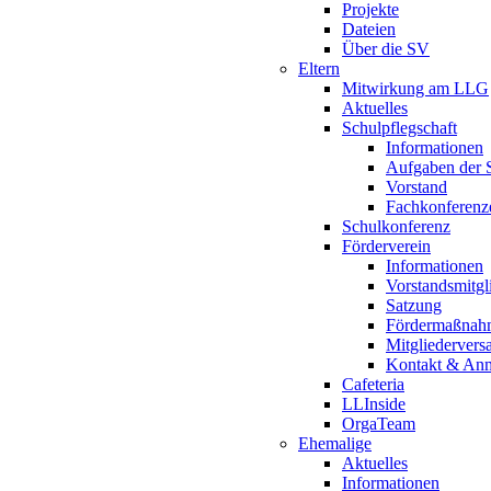
Projekte
Dateien
Über die SV
Eltern
Mitwirkung am LLG
Aktuelles
Schulpflegschaft
Informationen
Aufgaben der S
Vorstand
Fachkonferenz
Schulkonferenz
Förderverein
Informationen
Vorstandsmitgl
Satzung
Fördermaßnah
Mitgliederver
Kontakt & An
Cafeteria
LLInside
OrgaTeam
Ehemalige
Aktuelles
Informationen