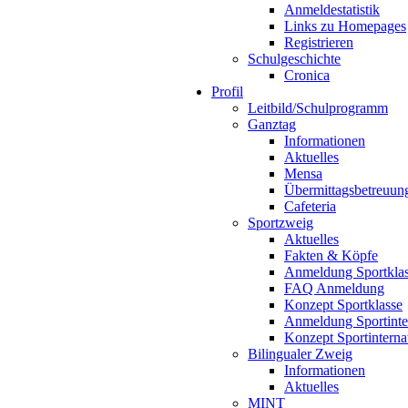
Anmeldestatistik
Links zu Homepages
Registrieren
Schulgeschichte
Cronica
Profil
Leitbild/Schulprogramm
Ganztag
Informationen
Aktuelles
Mensa
Übermittagsbetreuun
Cafeteria
Sportzweig
Aktuelles
Fakten & Köpfe
Anmeldung Sportkla
FAQ Anmeldung
Konzept Sportklasse
Anmeldung Sportinte
Konzept Sportinterna
Bilingualer Zweig
Informationen
Aktuelles
MINT