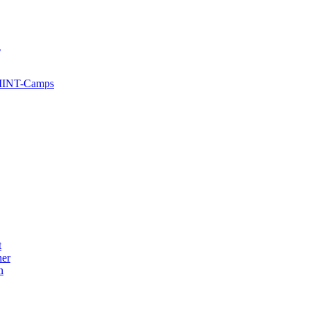
l
 MINT-Camps
t
her
n