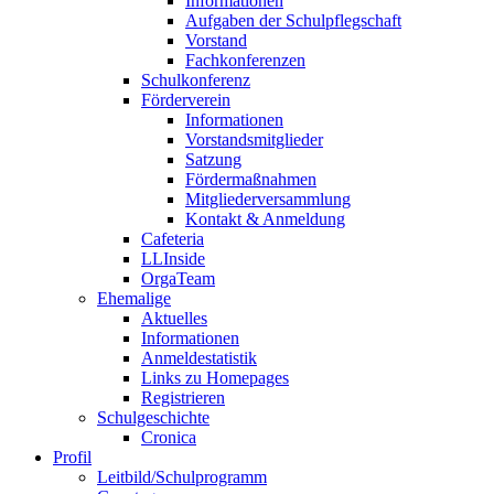
Informationen
Aufgaben der Schulpflegschaft
Vorstand
Fachkonferenzen
Schulkonferenz
Förderverein
Informationen
Vorstandsmitglieder
Satzung
Fördermaßnahmen
Mitgliederversammlung
Kontakt & Anmeldung
Cafeteria
LLInside
OrgaTeam
Ehemalige
Aktuelles
Informationen
Anmeldestatistik
Links zu Homepages
Registrieren
Schulgeschichte
Cronica
Profil
Leitbild/Schulprogramm