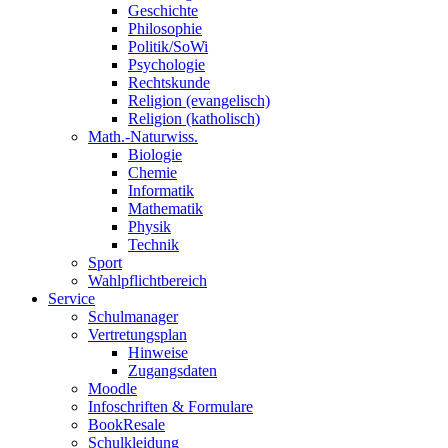
Geschichte
Philosophie
Politik/SoWi
Psychologie
Rechtskunde
Religion (evangelisch)
Religion (katholisch)
Math.-Naturwiss.
Biologie
Chemie
Informatik
Mathematik
Physik
Technik
Sport
Wahlpflichtbereich
Service
Schulmanager
Vertretungsplan
Hinweise
Zugangsdaten
Moodle
Infoschriften & Formulare
BookResale
Schulkleidung