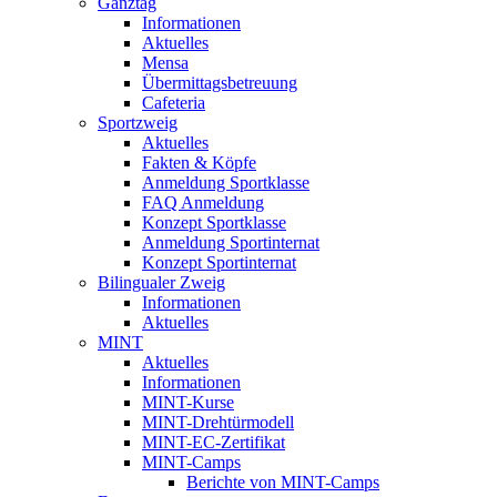
Ganztag
Informationen
Aktuelles
Mensa
Übermittagsbetreuung
Cafeteria
Sportzweig
Aktuelles
Fakten & Köpfe
Anmeldung Sportklasse
FAQ Anmeldung
Konzept Sportklasse
Anmeldung Sportinternat
Konzept Sportinternat
Bilingualer Zweig
Informationen
Aktuelles
MINT
Aktuelles
Informationen
MINT-Kurse
MINT-Drehtürmodell
MINT-EC-Zertifikat
MINT-Camps
Berichte von MINT-Camps