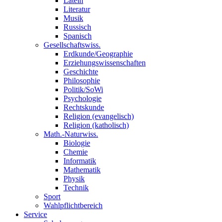
Latein
Literatur
Musik
Russisch
Spanisch
Gesellschaftswiss.
Erdkunde/Geographie
Erziehungswissenschaften
Geschichte
Philosophie
Politik/SoWi
Psychologie
Rechtskunde
Religion (evangelisch)
Religion (katholisch)
Math.-Naturwiss.
Biologie
Chemie
Informatik
Mathematik
Physik
Technik
Sport
Wahlpflichtbereich
Service