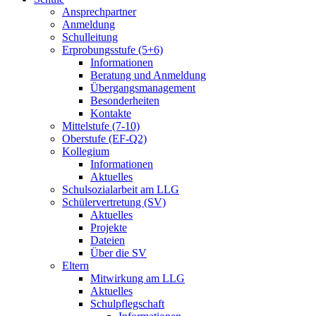
Ansprechpartner
Anmeldung
Schulleitung
Erprobungsstufe (5+6)
Informationen
Beratung und Anmeldung
Übergangsmanagement
Besonderheiten
Kontakte
Mittelstufe (7-10)
Oberstufe (EF-Q2)
Kollegium
Informationen
Aktuelles
Schulsozialarbeit am LLG
Schülervertretung (SV)
Aktuelles
Projekte
Dateien
Über die SV
Eltern
Mitwirkung am LLG
Aktuelles
Schulpflegschaft