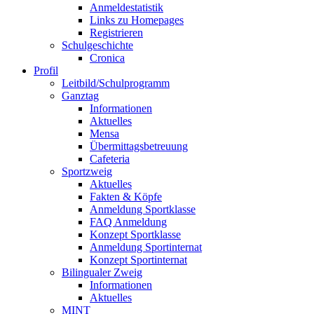
Anmeldestatistik
Links zu Homepages
Registrieren
Schulgeschichte
Cronica
Profil
Leitbild/Schulprogramm
Ganztag
Informationen
Aktuelles
Mensa
Übermittagsbetreuung
Cafeteria
Sportzweig
Aktuelles
Fakten & Köpfe
Anmeldung Sportklasse
FAQ Anmeldung
Konzept Sportklasse
Anmeldung Sportinternat
Konzept Sportinternat
Bilingualer Zweig
Informationen
Aktuelles
MINT