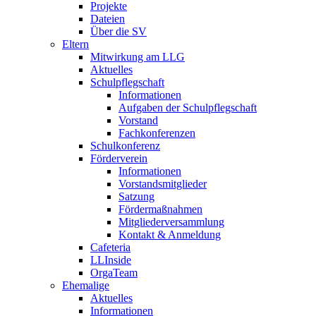
Projekte
Dateien
Über die SV
Eltern
Mitwirkung am LLG
Aktuelles
Schulpflegschaft
Informationen
Aufgaben der Schulpflegschaft
Vorstand
Fachkonferenzen
Schulkonferenz
Förderverein
Informationen
Vorstandsmitglieder
Satzung
Fördermaßnahmen
Mitgliederversammlung
Kontakt & Anmeldung
Cafeteria
LLInside
OrgaTeam
Ehemalige
Aktuelles
Informationen