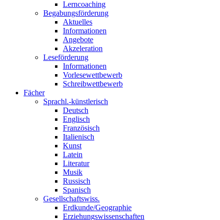
Lerncoaching
Begabungsförderung
Aktuelles
Informationen
Angebote
Akzeleration
Leseförderung
Informationen
Vorlesewettbewerb
Schreibwettbewerb
Fächer
Sprachl.-künstlerisch
Deutsch
Englisch
Französisch
Italienisch
Kunst
Latein
Literatur
Musik
Russisch
Spanisch
Gesellschaftswiss.
Erdkunde/Geographie
Erziehungswissenschaften