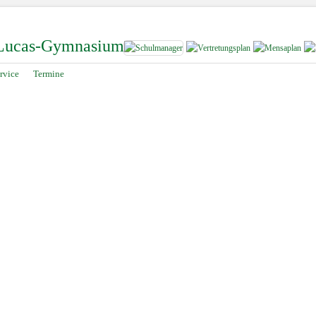
-Lucas-Gymnasium
rvice
Termine