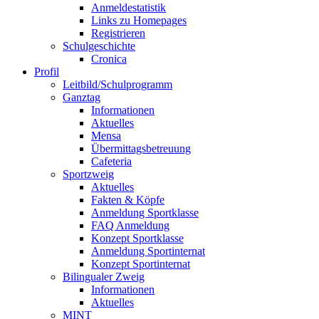
Anmeldestatistik
Links zu Homepages
Registrieren
Schulgeschichte
Cronica
Profil
Leitbild/Schulprogramm
Ganztag
Informationen
Aktuelles
Mensa
Übermittagsbetreuung
Cafeteria
Sportzweig
Aktuelles
Fakten & Köpfe
Anmeldung Sportklasse
FAQ Anmeldung
Konzept Sportklasse
Anmeldung Sportinternat
Konzept Sportinternat
Bilingualer Zweig
Informationen
Aktuelles
MINT