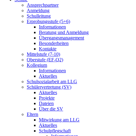
Ansprechpartner
Anmeldung
Schulleitung
Erprobungsstufe (5+6)
Informationen
Beratung und Anmeldung
Übergangsmanagement
Besonderheiten
Kontakte
Mittelstufe (7-10)
Oberstufe (EF-Q2)
Kollegium
Informationen
Aktuelles
Schulsozialarbeit am LLG
Schülervertretung (SV)
Aktuelles
Projekte
Dateien
Über die SV
Eltern
Mitwirkung am LLG
Aktuelles
Schulpflegschaft