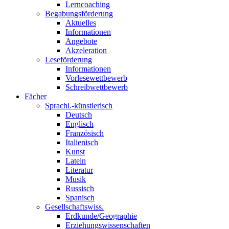
Lerncoaching
Begabungsförderung
Aktuelles
Informationen
Angebote
Akzeleration
Leseförderung
Informationen
Vorlesewettbewerb
Schreibwettbewerb
Fächer
Sprachl.-künstlerisch
Deutsch
Englisch
Französisch
Italienisch
Kunst
Latein
Literatur
Musik
Russisch
Spanisch
Gesellschaftswiss.
Erdkunde/Geographie
Erziehungswissenschaften