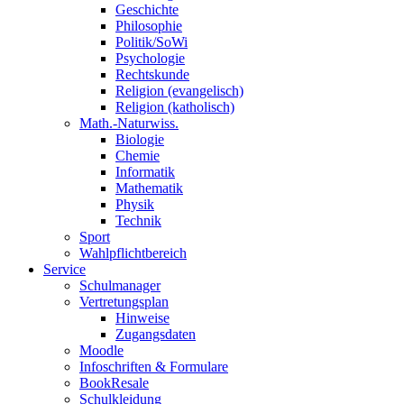
Geschichte
Philosophie
Politik/SoWi
Psychologie
Rechtskunde
Religion (evangelisch)
Religion (katholisch)
Math.-Naturwiss.
Biologie
Chemie
Informatik
Mathematik
Physik
Technik
Sport
Wahlpflichtbereich
Service
Schulmanager
Vertretungsplan
Hinweise
Zugangsdaten
Moodle
Infoschriften & Formulare
BookResale
Schulkleidung