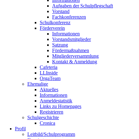
Informationen
Aufgaben der Schulpflegschaft
Vorstand
Fachkonferenzen
Schulkonferenz
Förderverein
Informationen
Vorstandsmitglieder
Satzung
Fördermaßnahmen
Mitgliederversammlung
Kontakt & Anmeldung
Cafeteria
LLInside
OrgaTeam
Ehemalige
Aktuelles
Informationen
Anmeldestatistik
Links zu Homepages
Registrieren
Schulgeschichte
Cronica
Profil
Leitbild/Schulprogramm