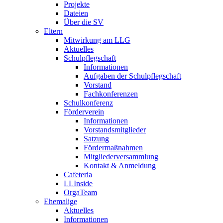
Projekte
Dateien
Über die SV
Eltern
Mitwirkung am LLG
Aktuelles
Schulpflegschaft
Informationen
Aufgaben der Schulpflegschaft
Vorstand
Fachkonferenzen
Schulkonferenz
Förderverein
Informationen
Vorstandsmitglieder
Satzung
Fördermaßnahmen
Mitgliederversammlung
Kontakt & Anmeldung
Cafeteria
LLInside
OrgaTeam
Ehemalige
Aktuelles
Informationen