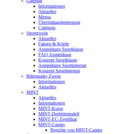
Ganztag
Informationen
Aktuelles
Mensa
Übermittagsbetreuung
Cafeteria
Sportzweig
Aktuelles
Fakten & Köpfe
Anmeldung Sportklasse
FAQ Anmeldung
Konzept Sportklasse
Anmeldung Sportinternat
Konzept Sportinternat
Bilingualer Zweig
Informationen
Aktuelles
MINT
Aktuelles
Informationen
MINT-Kurse
MINT-Drehtürmodell
MINT-EC-Zertifikat
MINT-Camps
Berichte von MINT-Camps