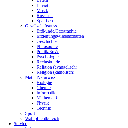
Latein
Literatur
Musik
Russisch
Spanisch
Gesellschaftswiss.
Erdkunde/Geographie
Erziehungswissenschaften
Geschichte
Philosophie
Politik/SoWi
Psychologie
Rechtskunde
Religion (evangelisch)
Religion (katholisch)
Math.-Naturwiss.
Biologie
Chemie
Informatik
Mathematik
Physik
Technik
Sport
Wahlpflichtbereich
Service