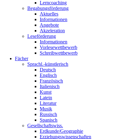
Lerncoaching
Begabungsförderung
Aktuelles
Informationen
Angebote
Akzeleration
Leseförderung
Informationen
Vorlesewettbewerb
Schreibwettbewerb
Fächer
Sprachl.-künstlerisch
Deutsch
Englisch
Französisch
Italienisch
Kunst
Latein
Literatur
Musik
Russisch
Spanisch
Gesellschaftswiss.
Erdkunde/Geographie
Erziehungswissenschaften