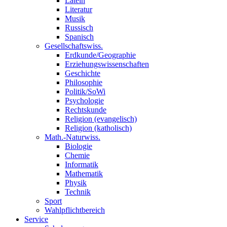
Latein
Literatur
Musik
Russisch
Spanisch
Gesellschaftswiss.
Erdkunde/Geographie
Erziehungswissenschaften
Geschichte
Philosophie
Politik/SoWi
Psychologie
Rechtskunde
Religion (evangelisch)
Religion (katholisch)
Math.-Naturwiss.
Biologie
Chemie
Informatik
Mathematik
Physik
Technik
Sport
Wahlpflichtbereich
Service