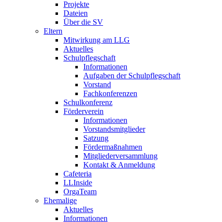
Projekte
Dateien
Über die SV
Eltern
Mitwirkung am LLG
Aktuelles
Schulpflegschaft
Informationen
Aufgaben der Schulpflegschaft
Vorstand
Fachkonferenzen
Schulkonferenz
Förderverein
Informationen
Vorstandsmitglieder
Satzung
Fördermaßnahmen
Mitgliederversammlung
Kontakt & Anmeldung
Cafeteria
LLInside
OrgaTeam
Ehemalige
Aktuelles
Informationen