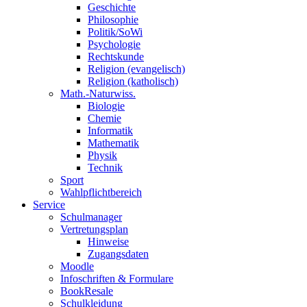
Geschichte
Philosophie
Politik/SoWi
Psychologie
Rechtskunde
Religion (evangelisch)
Religion (katholisch)
Math.-Naturwiss.
Biologie
Chemie
Informatik
Mathematik
Physik
Technik
Sport
Wahlpflichtbereich
Service
Schulmanager
Vertretungsplan
Hinweise
Zugangsdaten
Moodle
Infoschriften & Formulare
BookResale
Schulkleidung