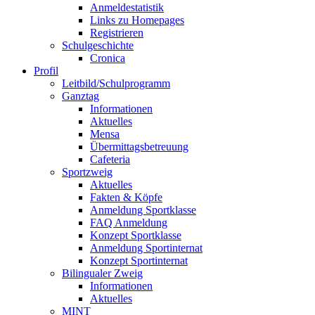
Anmeldestatistik
Links zu Homepages
Registrieren
Schulgeschichte
Cronica
Profil
Leitbild/Schulprogramm
Ganztag
Informationen
Aktuelles
Mensa
Übermittagsbetreuung
Cafeteria
Sportzweig
Aktuelles
Fakten & Köpfe
Anmeldung Sportklasse
FAQ Anmeldung
Konzept Sportklasse
Anmeldung Sportinternat
Konzept Sportinternat
Bilingualer Zweig
Informationen
Aktuelles
MINT