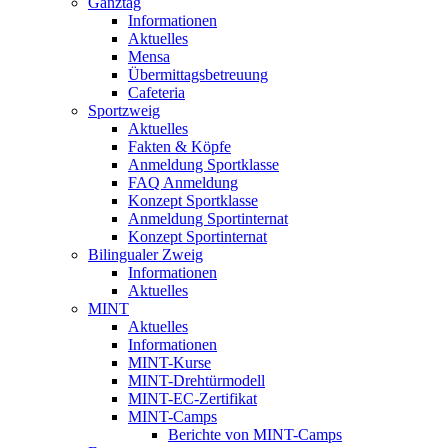
Ganztag
Informationen
Aktuelles
Mensa
Übermittagsbetreuung
Cafeteria
Sportzweig
Aktuelles
Fakten & Köpfe
Anmeldung Sportklasse
FAQ Anmeldung
Konzept Sportklasse
Anmeldung Sportinternat
Konzept Sportinternat
Bilingualer Zweig
Informationen
Aktuelles
MINT
Aktuelles
Informationen
MINT-Kurse
MINT-Drehtürmodell
MINT-EC-Zertifikat
MINT-Camps
Berichte von MINT-Camps