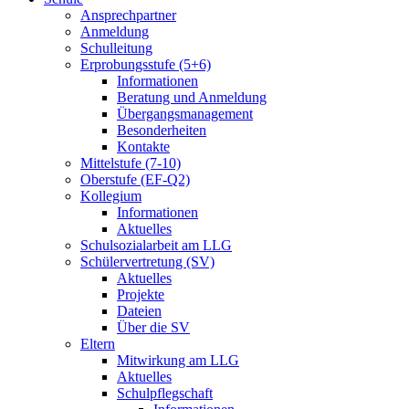
Ansprechpartner
Anmeldung
Schulleitung
Erprobungsstufe (5+6)
Informationen
Beratung und Anmeldung
Übergangsmanagement
Besonderheiten
Kontakte
Mittelstufe (7-10)
Oberstufe (EF-Q2)
Kollegium
Informationen
Aktuelles
Schulsozialarbeit am LLG
Schülervertretung (SV)
Aktuelles
Projekte
Dateien
Über die SV
Eltern
Mitwirkung am LLG
Aktuelles
Schulpflegschaft