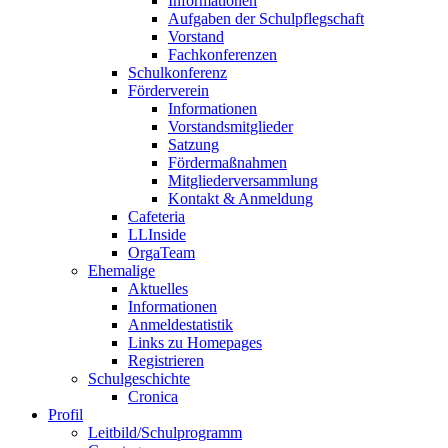
Informationen
Aufgaben der Schulpflegschaft
Vorstand
Fachkonferenzen
Schulkonferenz
Förderverein
Informationen
Vorstandsmitglieder
Satzung
Fördermaßnahmen
Mitgliederversammlung
Kontakt & Anmeldung
Cafeteria
LLInside
OrgaTeam
Ehemalige
Aktuelles
Informationen
Anmeldestatistik
Links zu Homepages
Registrieren
Schulgeschichte
Cronica
Profil
Leitbild/Schulprogramm