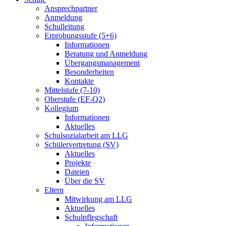
Ansprechpartner
Anmeldung
Schulleitung
Erprobungsstufe (5+6)
Informationen
Beratung und Anmeldung
Übergangsmanagement
Besonderheiten
Kontakte
Mittelstufe (7-10)
Oberstufe (EF-Q2)
Kollegium
Informationen
Aktuelles
Schulsozialarbeit am LLG
Schülervertretung (SV)
Aktuelles
Projekte
Dateien
Über die SV
Eltern
Mitwirkung am LLG
Aktuelles
Schulpflegschaft