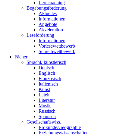
Lerncoaching
Begabungsförderung
Aktuelles
Informationen
Angebote
Akzeleration
Leseförderung
Informationen
Vorlesewettbewerb
Schreibwettbewerb
Fächer
Sprachl.-künstlerisch
Deutsch
Englisch
Französisch
Italienisch
Kunst
Latein
Literatur
Musik
Russisch
Spanisch
Gesellschaftswiss.
Erdkunde/Geographie
Erziehungswissenschaften