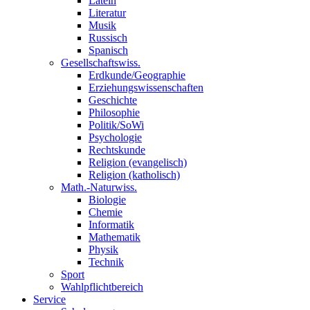
Latein
Literatur
Musik
Russisch
Spanisch
Gesellschaftswiss.
Erdkunde/Geographie
Erziehungswissenschaften
Geschichte
Philosophie
Politik/SoWi
Psychologie
Rechtskunde
Religion (evangelisch)
Religion (katholisch)
Math.-Naturwiss.
Biologie
Chemie
Informatik
Mathematik
Physik
Technik
Sport
Wahlpflichtbereich
Service