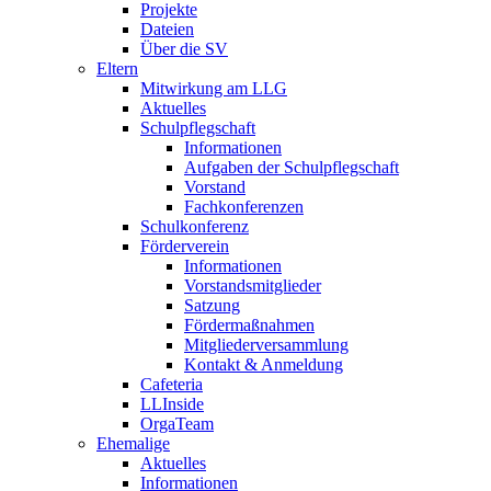
Projekte
Dateien
Über die SV
Eltern
Mitwirkung am LLG
Aktuelles
Schulpflegschaft
Informationen
Aufgaben der Schulpflegschaft
Vorstand
Fachkonferenzen
Schulkonferenz
Förderverein
Informationen
Vorstandsmitglieder
Satzung
Fördermaßnahmen
Mitgliederversammlung
Kontakt & Anmeldung
Cafeteria
LLInside
OrgaTeam
Ehemalige
Aktuelles
Informationen