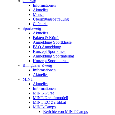
Ganztag
Informationen
Aktuelles
Mensa
Übermittagsbetreuung
Cafeteria
Sportzweig
Aktuelles
Fakten & Köpfe
Anmeldung Sportklasse
FAQ Anmeldung
Konzept Sportklasse
Anmeldung Sportinternat
Konzept Sportinternat
Bilingualer Zweig
Informationen
Aktuelles
MINT
Aktuelles
Informationen
MINT-Kurse
MINT-Drehtürmodell
MINT-EC-Zertifikat
MINT-Camps
Berichte von MINT-Camps