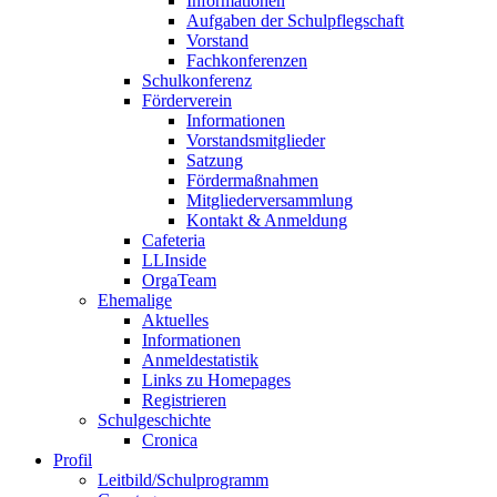
Informationen
Aufgaben der Schulpflegschaft
Vorstand
Fachkonferenzen
Schulkonferenz
Förderverein
Informationen
Vorstandsmitglieder
Satzung
Fördermaßnahmen
Mitgliederversammlung
Kontakt & Anmeldung
Cafeteria
LLInside
OrgaTeam
Ehemalige
Aktuelles
Informationen
Anmeldestatistik
Links zu Homepages
Registrieren
Schulgeschichte
Cronica
Profil
Leitbild/Schulprogramm