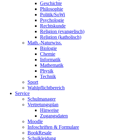
Geschichte
Philosophie
Politik/SoWi
Psychologie
Rechtskunde
Religion (evangelisch)
Religion (katholisch)
Math.-Naturwiss.
Biologie
Chemie
Informatik
Mathematik
Physik
Technik
Sport
Wahlpflichtbereich
Service
Schulmanager
Vertretungsplan
Hinweise
Zugangsdaten
Moodle
Infoschriften & Formulare
BookResale
Schulkleidung