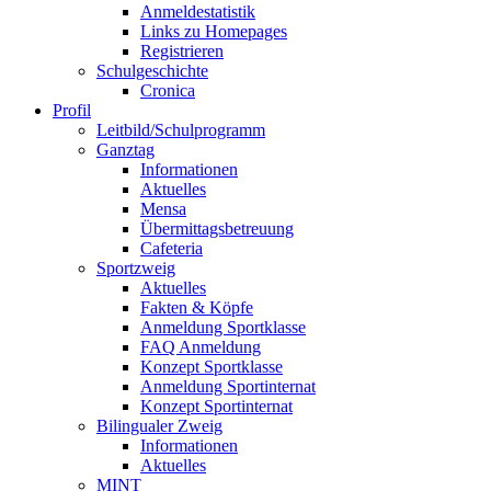
Anmeldestatistik
Links zu Homepages
Registrieren
Schulgeschichte
Cronica
Profil
Leitbild/Schulprogramm
Ganztag
Informationen
Aktuelles
Mensa
Übermittagsbetreuung
Cafeteria
Sportzweig
Aktuelles
Fakten & Köpfe
Anmeldung Sportklasse
FAQ Anmeldung
Konzept Sportklasse
Anmeldung Sportinternat
Konzept Sportinternat
Bilingualer Zweig
Informationen
Aktuelles
MINT