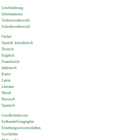
Leseförderung
Informationen
Vorlesewettbewerb
Schreibwettbewerb
Fächer
Sprachl.-künstlerisch
Deutsch
Englisch
Französisch
Italienisch
Kunst
Latein
Literatur
Musik
Russisch
Spanisch
Gesellschaftswiss.
Erdkunde/Geographie
Erziehungswissenschaften
Geschichte