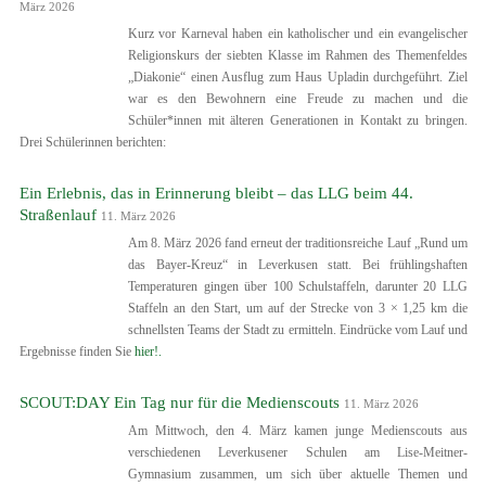
März 2026
Kurz vor Karneval haben ein katholischer und ein evangelischer
Religionskurs der siebten Klasse im Rahmen des Themenfeldes
„Diakonie“ einen Ausflug zum Haus Upladin durchgeführt. Ziel
war es den Bewohnern eine Freude zu machen und die
Schüler*innen mit älteren Generationen in Kontakt zu bringen.
Drei Schülerinnen berichten:
Ein Erlebnis, das in Erinnerung bleibt – das LLG beim 44.
Straßenlauf
11. März 2026
Am 8. März 2026 fand erneut der traditionsreiche Lauf „Rund um
das Bayer-Kreuz“ in Leverkusen statt. Bei frühlingshaften
Temperaturen gingen über 100 Schulstaffeln, darunter 20 LLG
Staffeln an den Start, um auf der Strecke von 3 × 1,25 km die
schnellsten Teams der Stadt zu ermitteln. Eindrücke vom Lauf und
Ergebnisse finden Sie
hier!.
SCOUT:DAY Ein Tag nur für die Medienscouts
11. März 2026
Am Mittwoch, den 4. März kamen junge Medienscouts aus
verschiedenen Leverkusener Schulen am Lise-Meitner-
Gymnasium zusammen, um sich über aktuelle Themen und