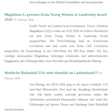
Entwicklungen in den Medien fortzubilden und auszutauschen.
Magdalena Li gewinnt Zonta Young Women in Leadership Award
2026
23. Februar 2026
Große Freude am Landrat-Lucas-Gymnasium: Unsere Schülerin
Magdalena Li (Q1) wurde am 19.02.2026 im Schloss Morsbroich
mit dem Zonta Young Women in Leadership Award
ausgezeichnet. Die Preisverleihung fand im Kunstverein
Leverkusen statt und wurde vom Zonta Club Leverkusen
ausgerichtet; die Auszeichung ist auf Club-Ebene mit 500 Euro dotiert. Die Jury
würdigte insbesondere Magdalenas vielseitiges schulisches und außerschulisches
Engagement, ihre Führungsstärke sowie ihre klare gesellschaftspolitische Haltung.
Weibliche Basketball U16 steht ebenfalls im Landesfinale!!!
19.
Februar 2026
Am Montag, den 09.02.2026 ging es für unsere weibliche U16
nach Bad Münstereifel. Dort fand das diesjährige Bezirksfinale
statt. Alle Spiele wurden souverän gewonnen, sodass alle
Spielerinnen ausreichend Einsatzzeiten bekamen und somit ihre
Erfahrungen auf diesem Niveau und überhaupt beim Basketball
machen konnten.