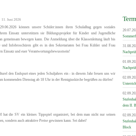
Term
!
11. Juni 2026
.06.2026 können unsere Schüler:innen ihren Schulalltag gegen soziales
20.07.20
hrem Einsatz unterstützen sie Bildungsprojekte für Kinder und Jugendliche
Sommerf
man gemeinsam bewegen kann. Die Anmeldung über die Klassenleitung läuft bis
e und Infobroschüren gibt es in den Sekretariaten bei Frau Kühler und Frau
31.08.20
uren Einsatz und euer Verantwortungsbewusstsein!
Nachprüfu
01.09.20
Nachprüf
culturel den Endspurt eines jeden Schuljahres ein - in diesem Jahr freuen uns wir
02.09.20
am kommenden Dienstag ab 18 Uhr in der Remigiuskirche begrüßen zu dürfen!
Unterrich
02.09.20
Stufenha
dem II. 
 hat die SV ein kleines Tippspiel organisiert, bei dem man nicht nur seinen
02.09.20
en, sondern auch attraktive Preise gewinnen kann. Sei dabei!
Stufenha
Block