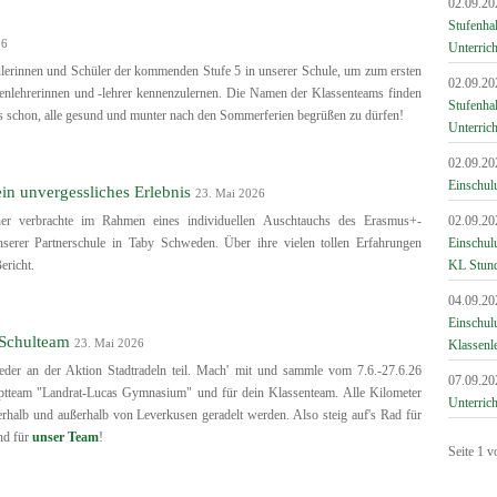
02.09.20
Stufenha
26
Unterrich
ülerinnen und Schüler der kommenden Stufe 5 in unserer Schule, um zum ersten
02.09.20
enlehrerinnen und -lehrer kennenzulernen. Die Namen der Klassenteams finden
Stufenha
uns schon, alle gesund und munter nach den Sommerferien begrüßen zu dürfen!
Unterrich
02.09.20
Einschul
n unvergessliches Erlebnis
23. Mai 2026
er verbrachte im Rahmen eines individuellen Auschtauchs des Erasmus+-
02.09.20
rer Partnerschule in Taby Schweden. Über ihre vielen tollen Erfahrungen
Einschul
ericht.
KL Stun
04.09.20
Einschulu
 Schulteam
23. Mai 2026
Klassenl
der an der Aktion Stadtradeln teil. Mach' mit und sammle vom 7.6.-27.6.26
07.09.20
uptteam "Landrat-Lucas Gymnasium" und für dein Klassenteam. Alle Kilometer
Unterrich
erhalb und außerhalb von Leverkusen geradelt werden. Also steig auf's Rad für
und für
unser Team
!
Seite 1 v