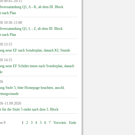
26 09:45–10:15
lbversammlung Q1, A - K, ab dem III. Block
t nach Plan
26 10:30–11:00
lbversammlung Q1, L - Z, ab dem III. Block
t nach Plan
26 13:15
ung neue EF nach Sonderplan, danach KL Stunde
26 14:15
ung neue EF Schüler:innen nach Sonderplan, danach
de
26
ng Stufe 5, bitte Homepage beachten, anschl.
eitungsstunde
26–11.09.2026
t für die Stufe 5 endet nach dem 3. Block
on 9
1
2
3
4
5
6
7
Vorwärts
Ende