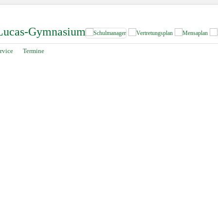
-Lucas-Gymnasium
rvice
Termine