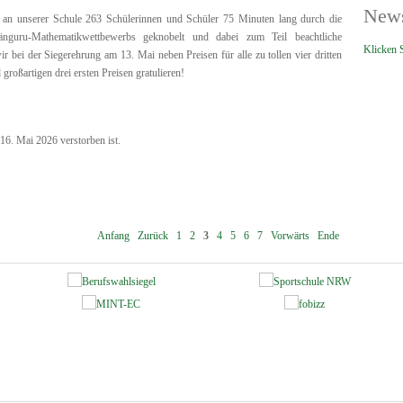
News
an unserer Schule 263 Schülerinnen und Schüler 75 Minuten lang durch die
änguru-Mathematikwettbewerbs geknobelt und dabei zum Teil beachtliche
Klicken S
ir bei der Siegerehrung am 13. Mai neben Preisen für alle zu tollen vier dritten
 großartigen drei ersten Preisen gratulieren!
16. Mai 2026 verstorben ist.
Anfang
Zurück
1
2
3
4
5
6
7
Vorwärts
Ende