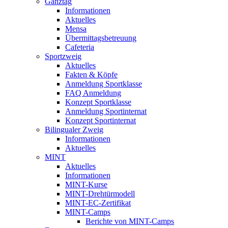
Ganztag
Informationen
Aktuelles
Mensa
Übermittagsbetreuung
Cafeteria
Sportzweig
Aktuelles
Fakten & Köpfe
Anmeldung Sportklasse
FAQ Anmeldung
Konzept Sportklasse
Anmeldung Sportinternat
Konzept Sportinternat
Bilingualer Zweig
Informationen
Aktuelles
MINT
Aktuelles
Informationen
MINT-Kurse
MINT-Drehtürmodell
MINT-EC-Zertifikat
MINT-Camps
Berichte von MINT-Camps