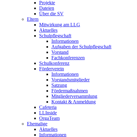
Projekte
Dateien
Über die SV
Eltern
Mitwirkung am LLG
Aktuelles
Schulpflegschaft
Informationen
Aufgaben der Schulpflegschaft
Vorstand
Fachkonferenzen
Schulkonferenz
Förderverein
Informationen
Vorstandsmitglieder
Satzung
Fördermaßnahmen
Mitgliederversammlung
Kontakt & Anmeldung
Cafeteria
LLInside
OrgaTeam
Ehemalige
Aktuelles
Informationen