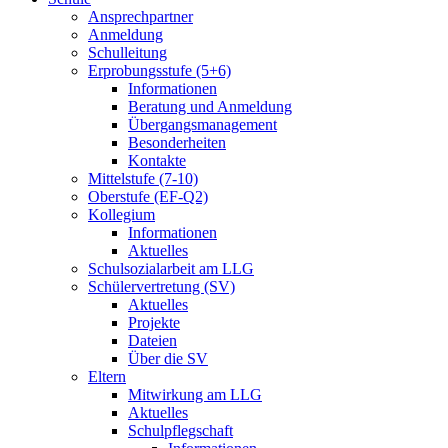
Ansprechpartner
Anmeldung
Schulleitung
Erprobungsstufe (5+6)
Informationen
Beratung und Anmeldung
Übergangsmanagement
Besonderheiten
Kontakte
Mittelstufe (7-10)
Oberstufe (EF-Q2)
Kollegium
Informationen
Aktuelles
Schulsozialarbeit am LLG
Schülervertretung (SV)
Aktuelles
Projekte
Dateien
Über die SV
Eltern
Mitwirkung am LLG
Aktuelles
Schulpflegschaft