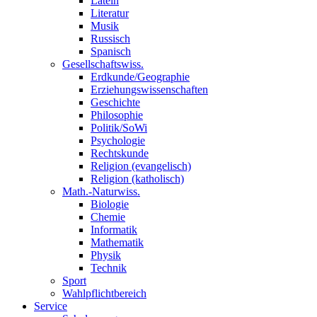
Latein
Literatur
Musik
Russisch
Spanisch
Gesellschaftswiss.
Erdkunde/Geographie
Erziehungswissenschaften
Geschichte
Philosophie
Politik/SoWi
Psychologie
Rechtskunde
Religion (evangelisch)
Religion (katholisch)
Math.-Naturwiss.
Biologie
Chemie
Informatik
Mathematik
Physik
Technik
Sport
Wahlpflichtbereich
Service