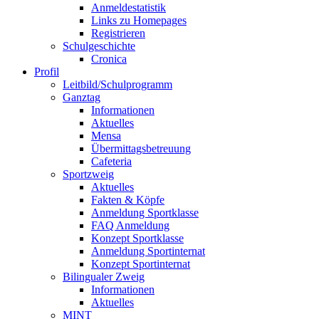
Anmeldestatistik
Links zu Homepages
Registrieren
Schulgeschichte
Cronica
Profil
Leitbild/Schulprogramm
Ganztag
Informationen
Aktuelles
Mensa
Übermittagsbetreuung
Cafeteria
Sportzweig
Aktuelles
Fakten & Köpfe
Anmeldung Sportklasse
FAQ Anmeldung
Konzept Sportklasse
Anmeldung Sportinternat
Konzept Sportinternat
Bilingualer Zweig
Informationen
Aktuelles
MINT