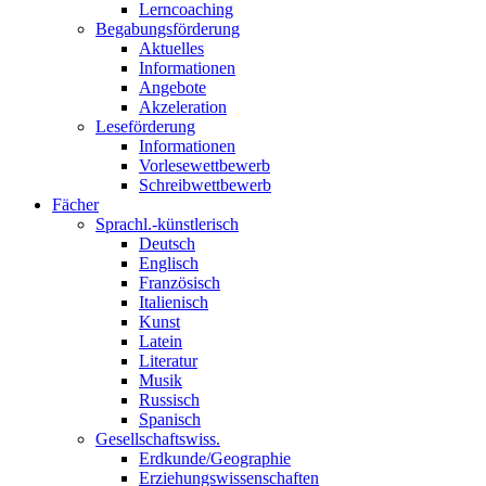
Lerncoaching
Begabungsförderung
Aktuelles
Informationen
Angebote
Akzeleration
Leseförderung
Informationen
Vorlesewettbewerb
Schreibwettbewerb
Fächer
Sprachl.-künstlerisch
Deutsch
Englisch
Französisch
Italienisch
Kunst
Latein
Literatur
Musik
Russisch
Spanisch
Gesellschaftswiss.
Erdkunde/Geographie
Erziehungswissenschaften