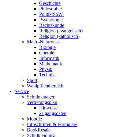
Geschichte
Philosophie
Politik/SoWi
Psychologie
Rechtskunde
Religion (evangelisch)
Religion (katholisch)
Math.-Naturwiss.
Biologie
Chemie
Informatik
Mathematik
Physik
Technik
Sport
Wahlpflichtbereich
Service
Schulmanager
Vertretungsplan
Hinweise
Zugangsdaten
Moodle
Infoschriften & Formulare
BookResale
Schulkleidung