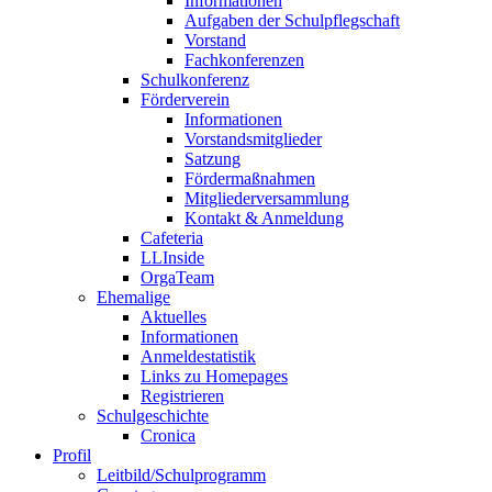
Informationen
Aufgaben der Schulpflegschaft
Vorstand
Fachkonferenzen
Schulkonferenz
Förderverein
Informationen
Vorstandsmitglieder
Satzung
Fördermaßnahmen
Mitgliederversammlung
Kontakt & Anmeldung
Cafeteria
LLInside
OrgaTeam
Ehemalige
Aktuelles
Informationen
Anmeldestatistik
Links zu Homepages
Registrieren
Schulgeschichte
Cronica
Profil
Leitbild/Schulprogramm