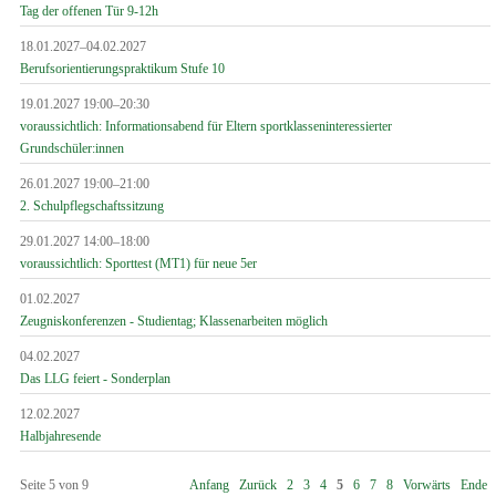
Tag der offenen Tür 9-12h
18.01.2027–04.02.2027
Berufsorientierungspraktikum Stufe 10
19.01.2027 19:00–20:30
voraussichtlich: Informationsabend für Eltern sportklasseninteressierter
Grundschüler:innen
26.01.2027 19:00–21:00
2. Schulpflegschaftssitzung
29.01.2027 14:00–18:00
voraussichtlich: Sporttest (MT1) für neue 5er
01.02.2027
Zeugniskonferenzen - Studientag; Klassenarbeiten möglich
04.02.2027
Das LLG feiert - Sonderplan
12.02.2027
Halbjahresende
Seite 5 von 9
Anfang
Zurück
2
3
4
5
6
7
8
Vorwärts
Ende