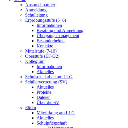
Ansprechpartner
Anmeldung
Schulleitung
Erprobungsstufe (5+6)
Informationen
Beratung und Anmeldung
Übergangsmanagement
Besonderheiten
Kontakte
Mittelstufe (7-10)
Oberstufe (EF-Q2)
Kollegium
Informationen
Aktuelles
Schulsozialarbeit am LLG
Schülervertretung (SV)
Aktuelles
Projekte
Dateien
Über die SV
Eltern
Mitwirkung am LLG
Aktuelles
Schulpflegschaft