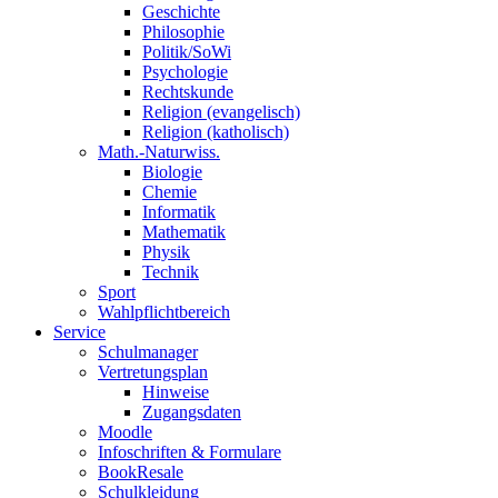
Geschichte
Philosophie
Politik/SoWi
Psychologie
Rechtskunde
Religion (evangelisch)
Religion (katholisch)
Math.-Naturwiss.
Biologie
Chemie
Informatik
Mathematik
Physik
Technik
Sport
Wahlpflichtbereich
Service
Schulmanager
Vertretungsplan
Hinweise
Zugangsdaten
Moodle
Infoschriften & Formulare
BookResale
Schulkleidung