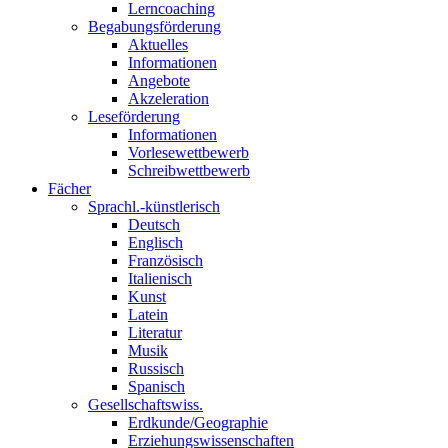
Lerncoaching
Begabungsförderung
Aktuelles
Informationen
Angebote
Akzeleration
Leseförderung
Informationen
Vorlesewettbewerb
Schreibwettbewerb
Fächer
Sprachl.-künstlerisch
Deutsch
Englisch
Französisch
Italienisch
Kunst
Latein
Literatur
Musik
Russisch
Spanisch
Gesellschaftswiss.
Erdkunde/Geographie
Erziehungswissenschaften