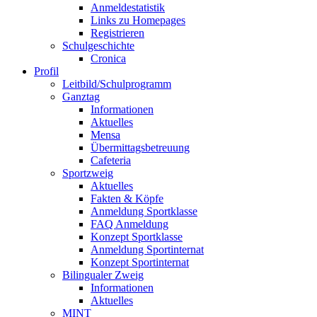
Anmeldestatistik
Links zu Homepages
Registrieren
Schulgeschichte
Cronica
Profil
Leitbild/Schulprogramm
Ganztag
Informationen
Aktuelles
Mensa
Übermittagsbetreuung
Cafeteria
Sportzweig
Aktuelles
Fakten & Köpfe
Anmeldung Sportklasse
FAQ Anmeldung
Konzept Sportklasse
Anmeldung Sportinternat
Konzept Sportinternat
Bilingualer Zweig
Informationen
Aktuelles
MINT