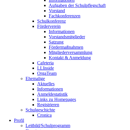
Informationen
Aufgaben der Schulpflegschaft
Vorstand
Fachkonferenzen
Schulkonferenz
Förderverein
Informationen
Vorstandsmitglieder
Satzung
Fördermaßnahmen
Mitgliederversammlung
Kontakt & Anmeldung
Cafeteria
LLInside
OrgaTeam
Ehemalige
Aktuelles
Informationen
Anmeldestatistik
Links zu Homepages
Registrieren
Schulgeschichte
Cronica
Profil
Leitbild/Schulprogramm