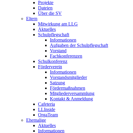
Projekte
Dateien
Über die SV
Eltern
Mitwirkung am LLG
Aktuelles
Schulpflegschaft
Informationen
Aufgaben der Schulpflegschaft
Vorstand
Fachkonferenzen
Schulkonferenz
Förderverein
Informationen
Vorstandsmitglieder
Satzung
Fördermaßnahmen
Mitgliederversammlung
Kontakt & Anmeldung
Cafeteria
LLInside
OrgaTeam
Ehemalige
Aktuelles
Informationen