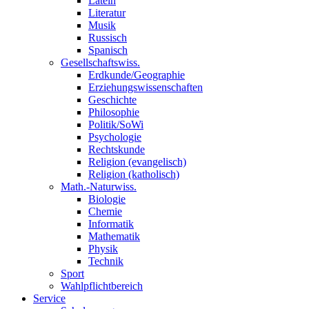
Latein
Literatur
Musik
Russisch
Spanisch
Gesellschaftswiss.
Erdkunde/Geographie
Erziehungswissenschaften
Geschichte
Philosophie
Politik/SoWi
Psychologie
Rechtskunde
Religion (evangelisch)
Religion (katholisch)
Math.-Naturwiss.
Biologie
Chemie
Informatik
Mathematik
Physik
Technik
Sport
Wahlpflichtbereich
Service