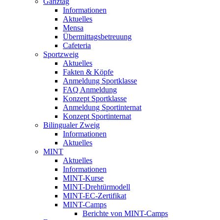
Ganztag
Informationen
Aktuelles
Mensa
Übermittagsbetreuung
Cafeteria
Sportzweig
Aktuelles
Fakten & Köpfe
Anmeldung Sportklasse
FAQ Anmeldung
Konzept Sportklasse
Anmeldung Sportinternat
Konzept Sportinternat
Bilingualer Zweig
Informationen
Aktuelles
MINT
Aktuelles
Informationen
MINT-Kurse
MINT-Drehtürmodell
MINT-EC-Zertifikat
MINT-Camps
Berichte von MINT-Camps