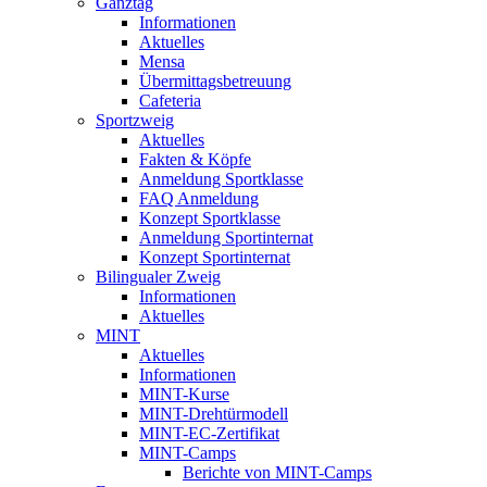
Ganztag
Informationen
Aktuelles
Mensa
Übermittagsbetreuung
Cafeteria
Sportzweig
Aktuelles
Fakten & Köpfe
Anmeldung Sportklasse
FAQ Anmeldung
Konzept Sportklasse
Anmeldung Sportinternat
Konzept Sportinternat
Bilingualer Zweig
Informationen
Aktuelles
MINT
Aktuelles
Informationen
MINT-Kurse
MINT-Drehtürmodell
MINT-EC-Zertifikat
MINT-Camps
Berichte von MINT-Camps