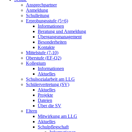
Ansprechpartner
Anmeldung
Schulleitung
Erprobungsstufe (5+6)
Informationen
Beratung und Anmeldung
Übergangsmanagement
Besonderheiten
Kontakte
Mittelstufe (7-10)
Oberstufe (EF-Q2)
Kollegium
Informationen
Aktuelles
Schulsozialarbeit am LLG
Schülervertretung (SV)
Aktuelles
Projekte
Dateien
Über die SV
Eltern
Mitwirkung am LLG
Aktuelles
Schulpflegschaft