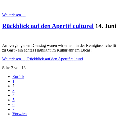
Weiterlesen …
Rückblick auf den Apertif culturel
14. Jun
Am vergangenen Dienstag waren wir erneut in der Remigiuskirche für 
zu Gast - ein echtes Highlight im Kulturjahr am Lucas!
Weiterlesen …
Rückblick auf den Apertif culturel
Seite 2 von 13
Zurück
1
2
3
4
5
6
7
Vorwärts