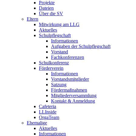
Projekte
Dateien
Über die SV
Eltern
Mitwirkung am LLG
Aktuelles
Schulpflegschaft
Informationen
Aufgaben der Schulpflegschaft
Vorstand
Fachkonferenzen
Schulkonferenz
Förderverein
Informationen
Vorstandsmitglieder
Satzung
Fördermaßnahmen
Mitgliederversammlung
Kontakt & Anmeldung
Cafeteria
LLInside
OrgaTeam
Ehemalige
Aktuelles
Informationen