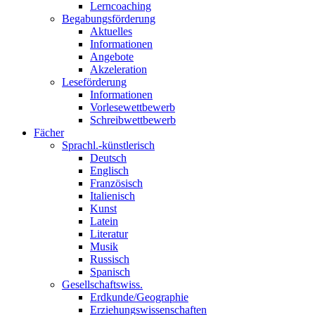
Lerncoaching
Begabungsförderung
Aktuelles
Informationen
Angebote
Akzeleration
Leseförderung
Informationen
Vorlesewettbewerb
Schreibwettbewerb
Fächer
Sprachl.-künstlerisch
Deutsch
Englisch
Französisch
Italienisch
Kunst
Latein
Literatur
Musik
Russisch
Spanisch
Gesellschaftswiss.
Erdkunde/Geographie
Erziehungswissenschaften