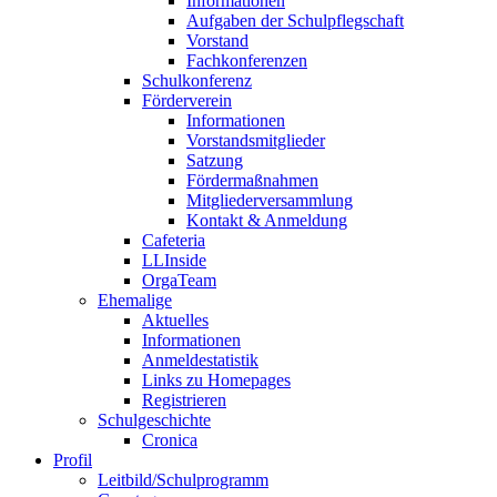
Informationen
Aufgaben der Schulpflegschaft
Vorstand
Fachkonferenzen
Schulkonferenz
Förderverein
Informationen
Vorstandsmitglieder
Satzung
Fördermaßnahmen
Mitgliederversammlung
Kontakt & Anmeldung
Cafeteria
LLInside
OrgaTeam
Ehemalige
Aktuelles
Informationen
Anmeldestatistik
Links zu Homepages
Registrieren
Schulgeschichte
Cronica
Profil
Leitbild/Schulprogramm