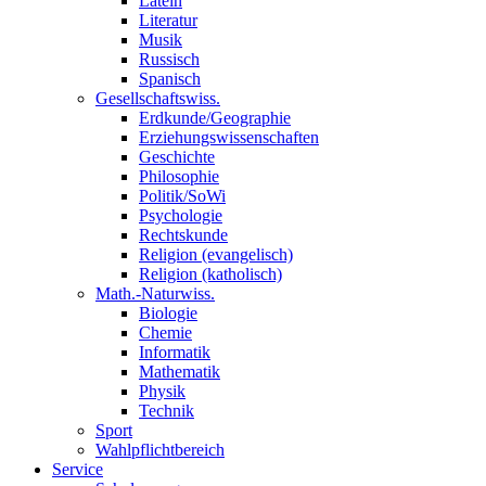
Latein
Literatur
Musik
Russisch
Spanisch
Gesellschaftswiss.
Erdkunde/Geographie
Erziehungswissenschaften
Geschichte
Philosophie
Politik/SoWi
Psychologie
Rechtskunde
Religion (evangelisch)
Religion (katholisch)
Math.-Naturwiss.
Biologie
Chemie
Informatik
Mathematik
Physik
Technik
Sport
Wahlpflichtbereich
Service