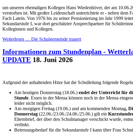
um unseren ehemaligen Kollegen Hans Wiedenhöver, der am 10.06.20
verstorben ist. Mit großer Leidenschaft unterrichtete er - neben dem 
Fach Latein. Von 1976 bis zu seiner Pensionierung im Jahr 1999 leite
Sekundarstufe I, war dort geschätzter Ansprechpartner für Schülerinn
Kolleginnen und Kollegen.
Weiterlesen …
Die Schulgemeinde trauert
Informationen zum Stundenplan - Wette
UPDATE
18. Juni 2026
Aufgrund der anhaltenden Hitze hat die Schulleitung folgende Regelu
Am heutigen Donnerstag (18.06.)
endet der Unterricht für d
Stunde
. Essen in der Mensa können noch in der Mensa eingen
leider nicht möglich.
Am morgigen Freitag (19.06.) und am kommenden Montag
, D
Donnerstag
(22.06./23.06./24.06./25.06.) gilt ein
Kurzstunde
Elternbrief, der über den Schulmanager verschickt wurde, entne
verlinkt.
Betreuungsbedarf für die Sekundarstufe I kann über Frau Schn