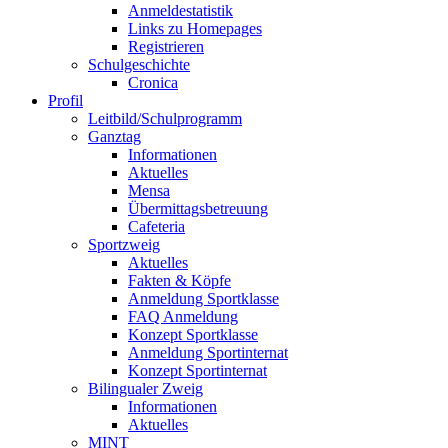
Anmeldestatistik
Links zu Homepages
Registrieren
Schulgeschichte
Cronica
Profil
Leitbild/Schulprogramm
Ganztag
Informationen
Aktuelles
Mensa
Übermittagsbetreuung
Cafeteria
Sportzweig
Aktuelles
Fakten & Köpfe
Anmeldung Sportklasse
FAQ Anmeldung
Konzept Sportklasse
Anmeldung Sportinternat
Konzept Sportinternat
Bilingualer Zweig
Informationen
Aktuelles
MINT