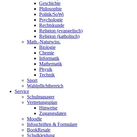
Geschichte
Philosophie
Politik/SoWi
Psychologie
Rechtskunde
Religion (evangelisch)
Religion (katholisch)
Math.-Naturwiss.
Biologie
Chemie
Informatik
Mathematik
Physik
Technik
Sport
Wahlpflichtbereich
Service
Schulmanager
Vertretungsplan
Hinweise
Zugangsdaten
Moodle
Infoschriften & Formulare
BookResale
Schulkleidung