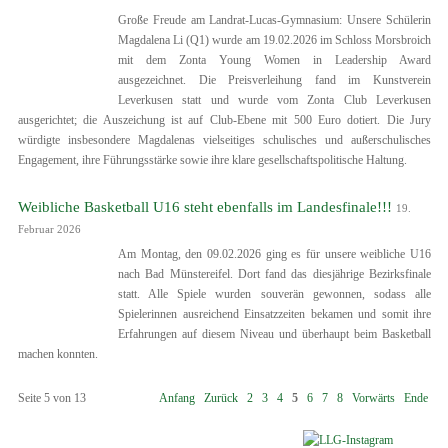
Große Freude am Landrat-Lucas-Gymnasium: Unsere Schülerin
Magdalena Li (Q1) wurde am 19.02.2026 im Schloss Morsbroich
mit dem Zonta Young Women in Leadership Award
ausgezeichnet. Die Preisverleihung fand im Kunstverein
Leverkusen statt und wurde vom Zonta Club Leverkusen
ausgerichtet; die Auszeichung ist auf Club-Ebene mit 500 Euro dotiert. Die Jury
würdigte insbesondere Magdalenas vielseitiges schulisches und außerschulisches
Engagement, ihre Führungsstärke sowie ihre klare gesellschaftspolitische Haltung.
Weibliche Basketball U16 steht ebenfalls im Landesfinale!!!
19.
Februar 2026
Am Montag, den 09.02.2026 ging es für unsere weibliche U16
nach Bad Münstereifel. Dort fand das diesjährige Bezirksfinale
statt. Alle Spiele wurden souverän gewonnen, sodass alle
Spielerinnen ausreichend Einsatzzeiten bekamen und somit ihre
Erfahrungen auf diesem Niveau und überhaupt beim Basketball
machen konnten.
Seite 5 von 13
Anfang
Zurück
2
3
4
5
6
7
8
Vorwärts
Ende