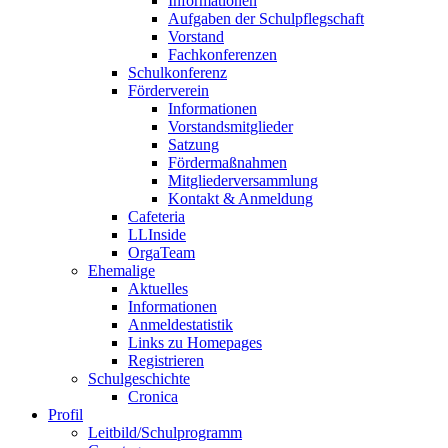
Informationen
Aufgaben der Schulpflegschaft
Vorstand
Fachkonferenzen
Schulkonferenz
Förderverein
Informationen
Vorstandsmitglieder
Satzung
Fördermaßnahmen
Mitgliederversammlung
Kontakt & Anmeldung
Cafeteria
LLInside
OrgaTeam
Ehemalige
Aktuelles
Informationen
Anmeldestatistik
Links zu Homepages
Registrieren
Schulgeschichte
Cronica
Profil
Leitbild/Schulprogramm