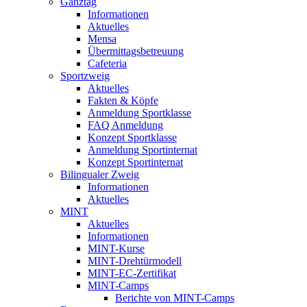
Ganztag
Informationen
Aktuelles
Mensa
Übermittagsbetreuung
Cafeteria
Sportzweig
Aktuelles
Fakten & Köpfe
Anmeldung Sportklasse
FAQ Anmeldung
Konzept Sportklasse
Anmeldung Sportinternat
Konzept Sportinternat
Bilingualer Zweig
Informationen
Aktuelles
MINT
Aktuelles
Informationen
MINT-Kurse
MINT-Drehtürmodell
MINT-EC-Zertifikat
MINT-Camps
Berichte von MINT-Camps