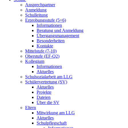
Ansprechpartner
Anmeldung
Schulleitung
Erprobungsstufe (5+6)
Informationen
Beratung und Anmeldung
Übergangsmanagement
Besonderheiten
Kontakte
Mittelstufe (7-10)
Oberstufe (EF-Q2)
Kollegium
Informationen
Aktuelles
Schulsozialarbeit am LLG
Schülervertretung (SV)
Aktuelles
Projekte
Dateien
Über die SV
Eltern
Mitwirkung am LLG
Aktuelles
Schulpflegschaft