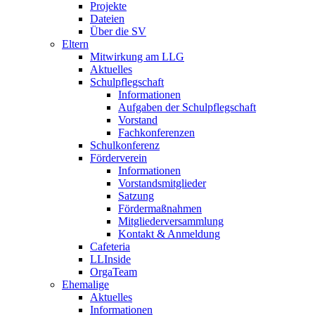
Projekte
Dateien
Über die SV
Eltern
Mitwirkung am LLG
Aktuelles
Schulpflegschaft
Informationen
Aufgaben der Schulpflegschaft
Vorstand
Fachkonferenzen
Schulkonferenz
Förderverein
Informationen
Vorstandsmitglieder
Satzung
Fördermaßnahmen
Mitgliederversammlung
Kontakt & Anmeldung
Cafeteria
LLInside
OrgaTeam
Ehemalige
Aktuelles
Informationen