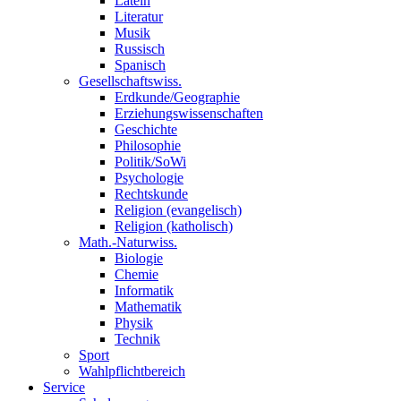
Latein
Literatur
Musik
Russisch
Spanisch
Gesellschaftswiss.
Erdkunde/Geographie
Erziehungswissenschaften
Geschichte
Philosophie
Politik/SoWi
Psychologie
Rechtskunde
Religion (evangelisch)
Religion (katholisch)
Math.-Naturwiss.
Biologie
Chemie
Informatik
Mathematik
Physik
Technik
Sport
Wahlpflichtbereich
Service