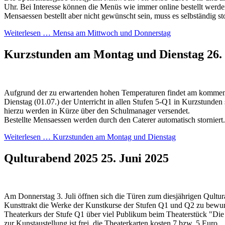
Uhr. Bei Interesse können die Menüs wie immer online bestellt werden.
Mensaessen bestellt aber nicht gewünscht sein, muss es selbständig st
Weiterlesen …
Mensa am Mittwoch und Donnerstag
Kurzstunden am Montag und Dienstag
26.
Aufgrund der zu erwartenden hohen Temperaturen findet am komme
Dienstag (01.07.) der Unterricht in allen Stufen 5-Q1 in Kurzstunden
hierzu werden in Kürze über den Schulmanager versendet.
Bestellte Mensaessen werden durch den Caterer automatisch storniert.
Weiterlesen …
Kurzstunden am Montag und Dienstag
Qulturabend 2025
25. Juni 2025
Am Donnerstag 3. Juli öffnen sich die Türen zum diesjährigen Qultu
Kunsttrakt die Werke der Kunstkurse der Stufen Q1 und Q2 zu bewun
Theaterkurs der Stufe Q1 über viel Publikum beim Theaterstück "Die
zur Kunstaustellung ist frei, die Theaterkarten kosten 7 bzw. 5 Euro.