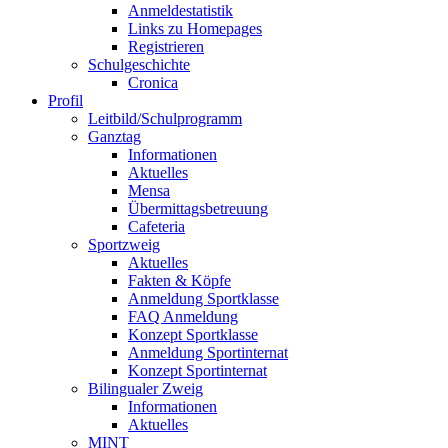
Anmeldestatistik
Links zu Homepages
Registrieren
Schulgeschichte
Cronica
Profil
Leitbild/Schulprogramm
Ganztag
Informationen
Aktuelles
Mensa
Übermittagsbetreuung
Cafeteria
Sportzweig
Aktuelles
Fakten & Köpfe
Anmeldung Sportklasse
FAQ Anmeldung
Konzept Sportklasse
Anmeldung Sportinternat
Konzept Sportinternat
Bilingualer Zweig
Informationen
Aktuelles
MINT