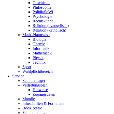
Geschichte
Philosophie
Politik/SoWi
Psychologie
Rechtskunde
Religion (evangelisch)
Religion (katholisch)
Math.-Naturwiss.
Biologie
Chemie
Informatik
Mathematik
Physik
Technik
Sport
Wahlpflichtbereich
Service
Schulmanager
Vertretungsplan
Hinweise
Zugangsdaten
Moodle
Infoschriften & Formulare
BookResale
Schulkleidung