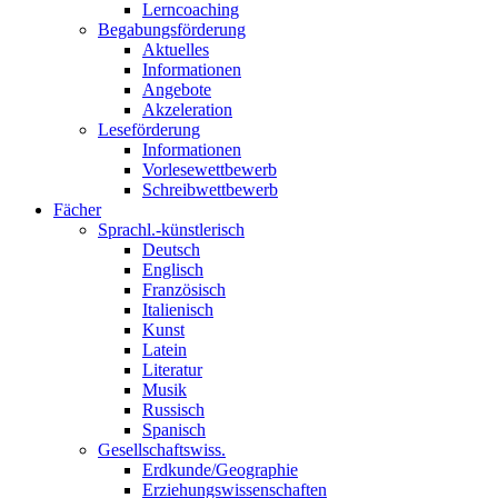
Lerncoaching
Begabungsförderung
Aktuelles
Informationen
Angebote
Akzeleration
Leseförderung
Informationen
Vorlesewettbewerb
Schreibwettbewerb
Fächer
Sprachl.-künstlerisch
Deutsch
Englisch
Französisch
Italienisch
Kunst
Latein
Literatur
Musik
Russisch
Spanisch
Gesellschaftswiss.
Erdkunde/Geographie
Erziehungswissenschaften