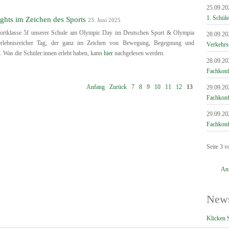
25.09.20
1. Schüle
ghts im Zeichen des Sports
23. Juni 2025
ortklasse 5f unserer Schule am Olympic Day im Deutschen Sport & Olympia
28.09.20
rlebnisreicher Tag, der ganz im Zeichen von Bewegung, Begegnung und
Verkehrs
. Was die Schüler:innen erlebt haben, kann
hier
nachgelesen werden.
28.09.20
Fachkonf
Anfang
Zurück
7
8
9
10
11
12
13
29.09.20
Fachkonf
29.09.20
Fachkonf
Seite 3 v
An
News
Klicken S