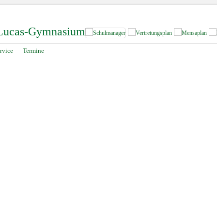
-Lucas-Gymnasium
rvice
Termine