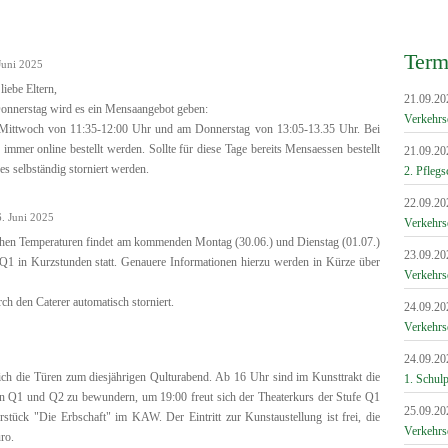
Term
Juni 2025
liebe Eltern,
21.09.20
nerstag wird es ein Mensaangebot geben:
Verkehrs
 Mittwoch von 11:35-12:00 Uhr und am Donnerstag von 13:05-13.35 Uhr. Bei
mmer online bestellt werden. Sollte für diese Tage bereits Mensaessen bestellt
21.09.20
es selbständig storniert werden.
2. Pflegs
22.09.20
. Juni 2025
Verkehrs
hen Temperaturen findet am kommenden Montag (30.06.) und Dienstag (01.07.)
23.09.20
5-Q1 in Kurzstunden statt. Genauere Informationen hierzu werden in Kürze über
Verkehrs
h den Caterer automatisch storniert.
24.09.20
Verkehrs
24.09.20
ich die Türen zum diesjährigen Qulturabend. Ab 16 Uhr sind im Kunsttrakt die
1. Schulp
n Q1 und Q2 zu bewundern, um 19:00 freut sich der Theaterkurs der Stufe Q1
25.09.20
stück "Die Erbschaft" im KAW. Der Eintritt zur Kunstaustellung ist frei, die
Verkehrs
ro.