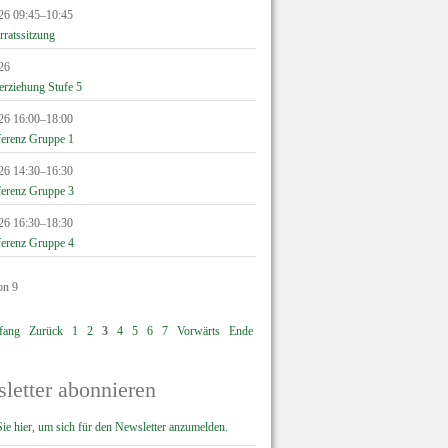
26 09:45–10:45
rratssitzung
26
erziehung Stufe 5
26 16:00–18:00
erenz Gruppe 1
26 14:30–16:30
erenz Gruppe 3
26 16:30–18:30
erenz Gruppe 4
on 9
fang
Zurück
1
2
3
4
5
6
7
Vorwärts
Ende
letter abonnieren
ie hier, um sich für den Newsletter anzumelden.