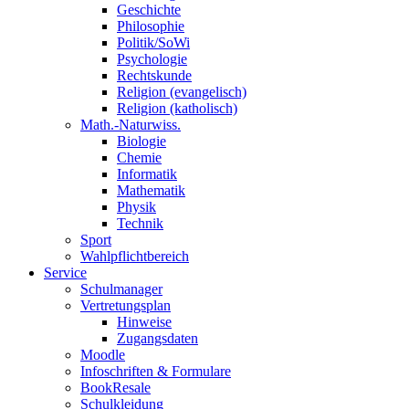
Geschichte
Philosophie
Politik/SoWi
Psychologie
Rechtskunde
Religion (evangelisch)
Religion (katholisch)
Math.-Naturwiss.
Biologie
Chemie
Informatik
Mathematik
Physik
Technik
Sport
Wahlpflichtbereich
Service
Schulmanager
Vertretungsplan
Hinweise
Zugangsdaten
Moodle
Infoschriften & Formulare
BookResale
Schulkleidung