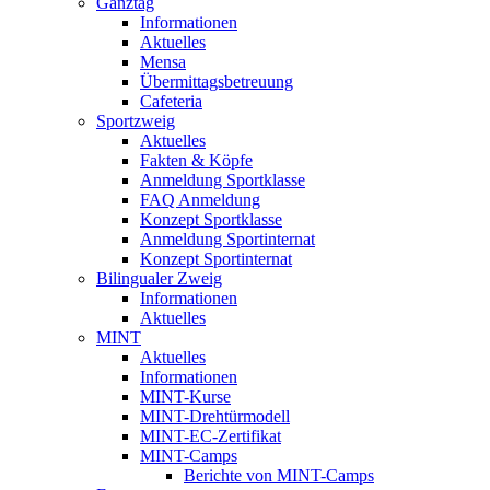
Ganztag
Informationen
Aktuelles
Mensa
Übermittagsbetreuung
Cafeteria
Sportzweig
Aktuelles
Fakten & Köpfe
Anmeldung Sportklasse
FAQ Anmeldung
Konzept Sportklasse
Anmeldung Sportinternat
Konzept Sportinternat
Bilingualer Zweig
Informationen
Aktuelles
MINT
Aktuelles
Informationen
MINT-Kurse
MINT-Drehtürmodell
MINT-EC-Zertifikat
MINT-Camps
Berichte von MINT-Camps