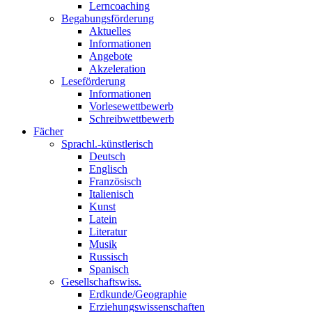
Lerncoaching
Begabungsförderung
Aktuelles
Informationen
Angebote
Akzeleration
Leseförderung
Informationen
Vorlesewettbewerb
Schreibwettbewerb
Fächer
Sprachl.-künstlerisch
Deutsch
Englisch
Französisch
Italienisch
Kunst
Latein
Literatur
Musik
Russisch
Spanisch
Gesellschaftswiss.
Erdkunde/Geographie
Erziehungswissenschaften