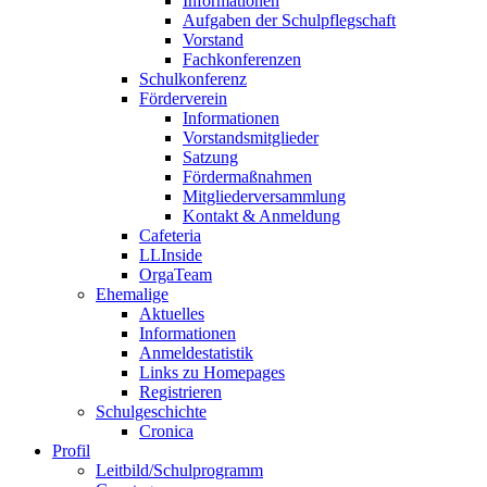
Informationen
Aufgaben der Schulpflegschaft
Vorstand
Fachkonferenzen
Schulkonferenz
Förderverein
Informationen
Vorstandsmitglieder
Satzung
Fördermaßnahmen
Mitgliederversammlung
Kontakt & Anmeldung
Cafeteria
LLInside
OrgaTeam
Ehemalige
Aktuelles
Informationen
Anmeldestatistik
Links zu Homepages
Registrieren
Schulgeschichte
Cronica
Profil
Leitbild/Schulprogramm