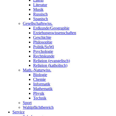
Latein
Literatur
Musik
Russisch
Spanisch
Gesellschaftswiss.
Erdkunde/Geographie
Erziehungswissenschaften
Geschichte
Philosophie
Politik/SoWi
Psychologie
Rechtskunde
Religion (evangelisch)
Religion (katholisch)
Math.-Naturwiss.
Biologie
Chemie
Informatik
Mathematik
Physik
Technik
Sport
Wahlpflichtbereich
Service