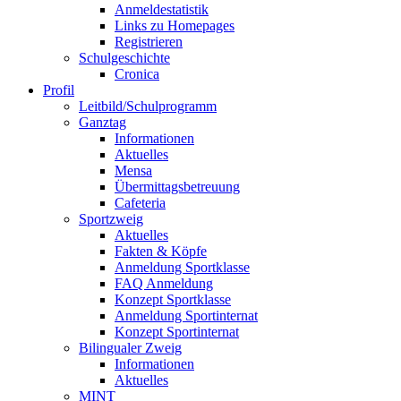
Anmeldestatistik
Links zu Homepages
Registrieren
Schulgeschichte
Cronica
Profil
Leitbild/Schulprogramm
Ganztag
Informationen
Aktuelles
Mensa
Übermittagsbetreuung
Cafeteria
Sportzweig
Aktuelles
Fakten & Köpfe
Anmeldung Sportklasse
FAQ Anmeldung
Konzept Sportklasse
Anmeldung Sportinternat
Konzept Sportinternat
Bilingualer Zweig
Informationen
Aktuelles
MINT