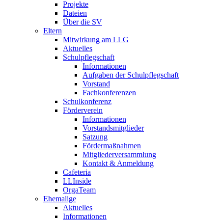
Projekte
Dateien
Über die SV
Eltern
Mitwirkung am LLG
Aktuelles
Schulpflegschaft
Informationen
Aufgaben der Schulpflegschaft
Vorstand
Fachkonferenzen
Schulkonferenz
Förderverein
Informationen
Vorstandsmitglieder
Satzung
Fördermaßnahmen
Mitgliederversammlung
Kontakt & Anmeldung
Cafeteria
LLInside
OrgaTeam
Ehemalige
Aktuelles
Informationen