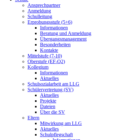
Ansprechpartner
Anmeldung
Schulleitung
Erprobungsstufe (5+6)
Informationen
Beratung und Anmeldung
Übergangsmanagement
Besonderheiten
Kontakte
Mittelstufe (7-10)
Oberstufe (EF-Q2)
Kollegium
Informationen
Aktuelles
Schulsozialarbeit am LLG
Schülervertretung (SV)
Aktuelles
Projekte
Dateien
Über die SV
Eltern
Mitwirkung am LLG
Aktuelles
Schulpflegschaft